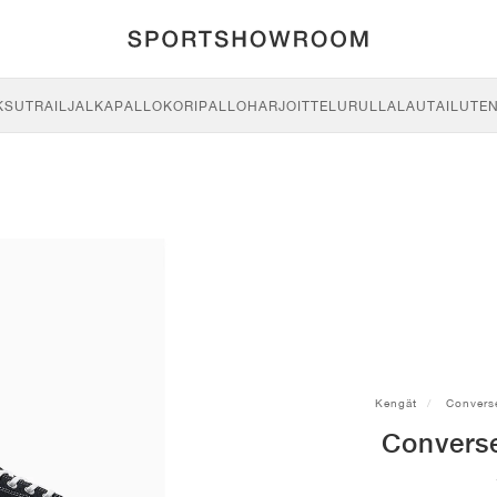
KSU
TRAIL
JALKAPALLO
KORIPALLO
HARJOITTELU
RULLALAUTAILU
TE
Kengät
Convers
Convers