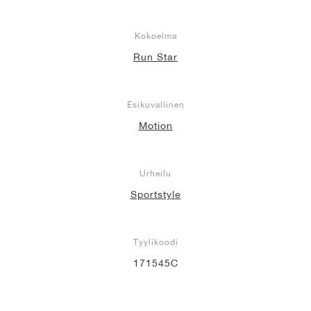
Kokoelma
Run Star
Esikuvallinen
Motion
Urheilu
Sportstyle
Tyylikoodi
171545C