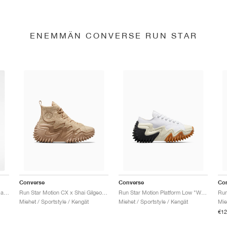
ENEMMÄN CONVERSE RUN STAR
Converse
Converse
Co
Run Star Motion CX Platform "Marbled"
Run Star Motion CX x Shai Gilgeous-Alexander "Oat Milk"
Run Star Motion Platform Low "White & Egret"
Run
Miehet / Sportstyle / Kengät
Miehet / Sportstyle / Kengät
Mie
€12