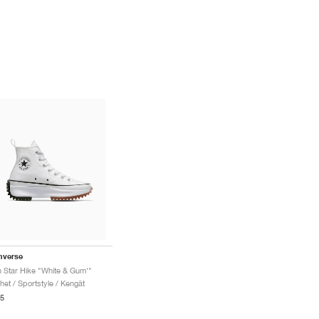
nverse
 Star Hike "White & Gum'"
het / Sportstyle / Kengät
5