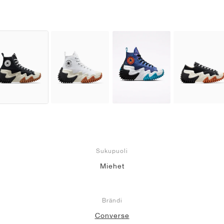
Sukupuoli
Miehet
Brändi
Converse