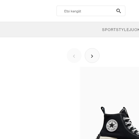
search-
btn
SPORTSTYLE
JUO