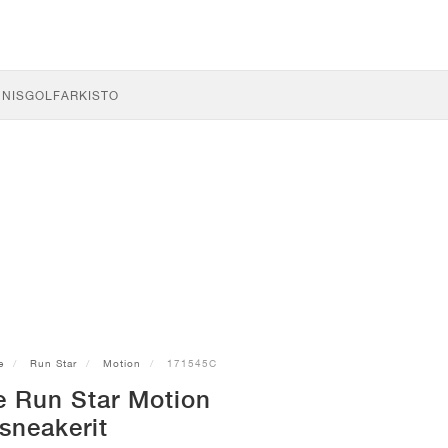
NNIS
GOLF
ARKISTO
e
Run Star
Motion
171545C
e Run Star Motion
sneakerit