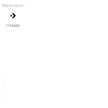
"Black Gum"
171545C