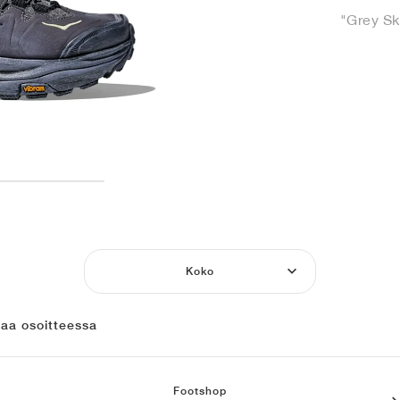
"Grey Sk
Koko
laa osoitteessa
Footshop