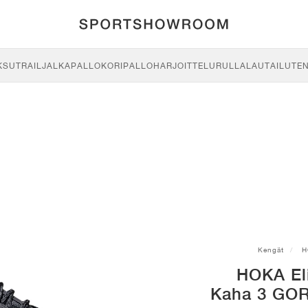
KSU
TRAIL
JALKAPALLO
KORIPALLO
HARJOITTELU
RULLALAUTAILU
TE
Kengät
H
HOKA Eli
Kaha 3 GOR