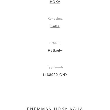
HOKA
Kokoelma
Kaha
Urheilu
Retkeily
Tyylikoodi
1168950-GHY
ENEMMÄN HOKA KAHA