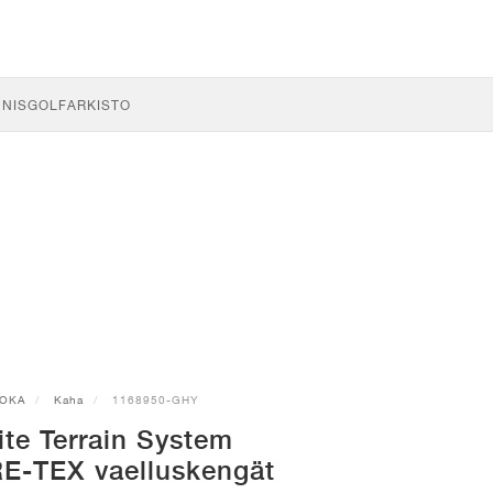
NNIS
GOLF
ARKISTO
OKA
Kaha
1168950-GHY
te Terrain System
E-TEX vaelluskengät