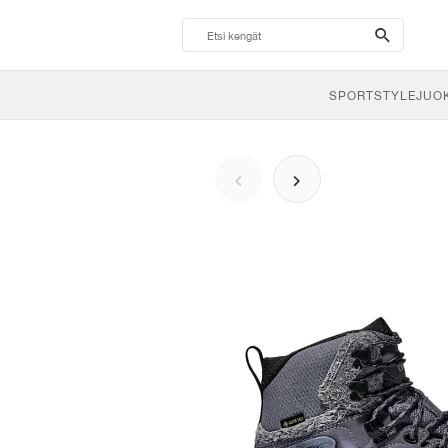
search-
btn
SPORTSTYLE
JUO