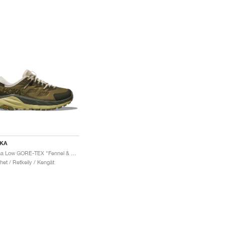
KA
Kaha Low GORE-TEX "Fennel & Eggnog"
het / Retkeily / Kengät