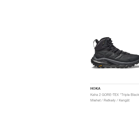
HOKA
Kaha 2 GORE-TEX "Triple Blac
Miehet / Retkeily / Kengät