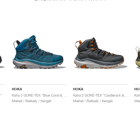
HOKA
HOKA
HO
k"
Kaha 2 GORE-TEX "Blue Coral & Blue Graphite"
Kaha 2 GORE-TEX "Castlerock & Harbor Mist"
Miehet / Retkeily / Kengät
Miehet / Retkeily / Kengät
Mie