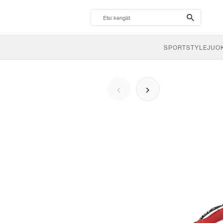
search-
btn
SPORTSTYLE
JUO