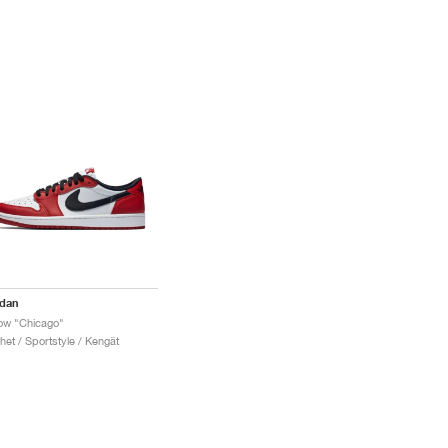
rdan
ow "Chicago"
het / Sportstyle / Kengät