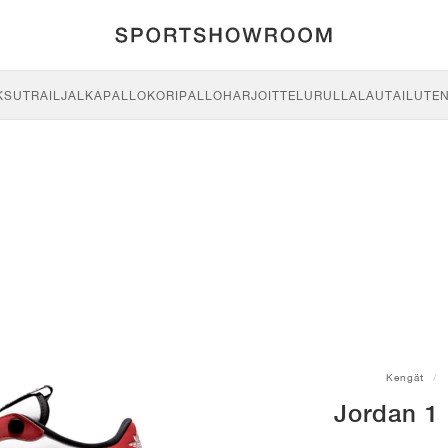
KSU
TRAIL
JALKAPALLO
KORIPALLO
HARJOITTELU
RULLALAUTAILU
TE
Kengät
Jordan 1 