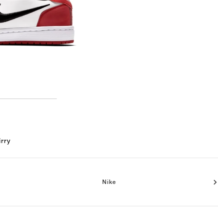
irry
Nike