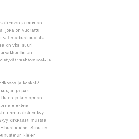
 valkoisen ja mustan
ä, joka on vuorattu
htevät mediaalipuolella
sa on yksi suuri
orvakkeellisten
distyvät vaahtomuovi- ja
tikossa ja keskellä
asuojan ja pari
lekkeen ja kantapään
oisia efektejä.
oka normaalisti näkyy
näkyy kirkkaasti mustaa
ylhäältä alas. Siinä on
eunustetun kielen