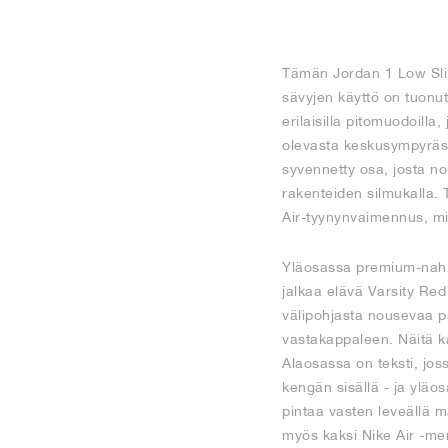
Tämän Jordan 1 Low Slipi
sävyjen käyttö on tuonut
erilaisilla pitomuodoilla,
olevasta keskusympyrästä
syvennetty osa, josta no
rakenteiden silmukalla. 
Air-tyynynvaimennus, m
Yläosassa premium-nahka
jalkaa elävä Varsity Red
välipohjasta nousevaa p
vastakappaleen. Näitä ka
Alaosassa on teksti, jos
kengän sisällä - ja yläos
pintaa vasten leveällä m
myös kaksi Nike Air -me