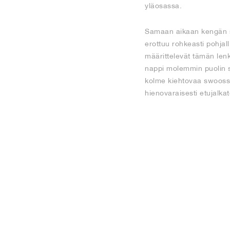
yläosassa.
Samaan aikaan kengän si
erottuu rohkeasti pohjal
määrittelevät tämän lenk
nappi molemmin puolin si
kolme kiehtovaa swoossia 
hienovaraisesti etujalka