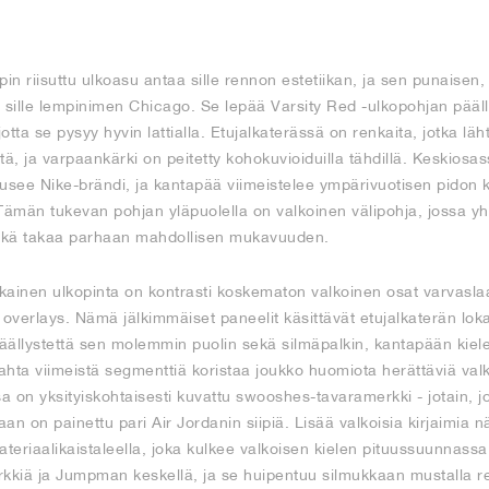
n riisuttu ulkoasu antaa sille rennon estetiikan, ja sen punaisen,
 sille lempinimen Chicago. Se lepää Varsity Red -ulkopohjan pääll
 jotta se pysyy hyvin lattialla. Etujalkaterässä on renkaita, jotka lä
, ja varpaankärki on peitetty kohokuvioiduilla tähdillä. Keskiosas
usee Nike-brändi, ja kantapää viimeistelee ympärivuotisen pidon k
Tämän tukevan pohjan yläpuolella on valkoinen välipohja, jossa yh
ikä takaa parhaan mahdollisen mukavuuden.
inen ulkopinta on kontrasti koskematon valkoinen osat varvaslaa
 overlays. Nämä jälkimmäiset paneelit käsittävät etujalkaterän lok
äällystettä sen molemmin puolin sekä silmäpalkin, kantapään kie
hta viimeistä segmenttiä koristaa joukko huomiota herättäviä valk
sa on yksityiskohtaisesti kuvattu swooshes-tavaramerkki - jotain, j
aan on painettu pari Air Jordanin siipiä. Lisää valkoisia kirjaimia 
ateriaalikaistaleella, joka kulkee valkoisen kielen pituussuunnassa 
rkkiä ja Jumpman keskellä, ja se huipentuu silmukkaan mustalla r