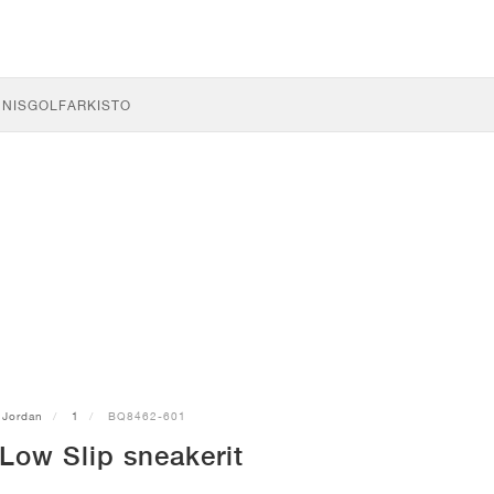
NNIS
GOLF
ARKISTO
Jordan
1
BQ8462-601
Low Slip sneakerit