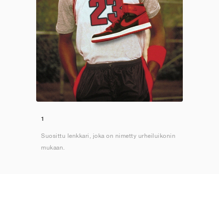
1
Suosittu lenkkari, joka on nimetty urheiluikonin
mukaan.