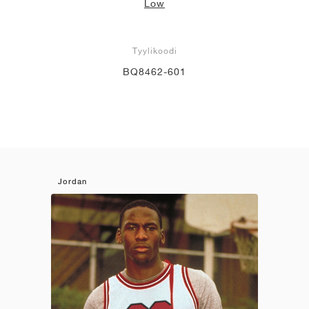
Low
Tyylikoodi
BQ8462-601
Jordan