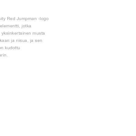
rsity Red Jumpman -logo
elementti, jotka
n yksinkertainen musta
aan ja riisua, ja sen
 on kudottu
rin.