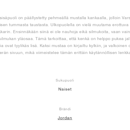
säpuoli on päällystetty pehmeällä mustalla kankaalla, jolloin Va
lisen tummasta taustasta. Ulkopuolella on vielä muutama erottuva 
karin. Ensinnäkään siinä ei ole nauhoja eikä silmukoita, vaan vai
lmukan yläosaa. Tämä tarkoittaa, että kenkä on helppo pukea jalk
ovat tyylikäs lisä. Kaksi mustaa on kirjailtu kylkiin, ja valkoinen
terän sivuun, mikä viimeistelee tämän erittäin käytännöllisen lenkka
Sukupuoli
Naiset
Brändi
Jordan