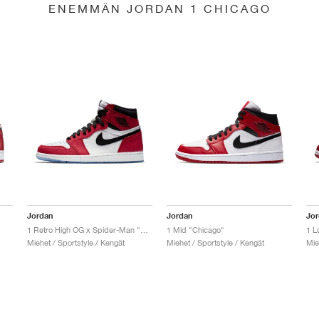
ENEMMÄN JORDAN 1 CHICAGO
Jordan
Jordan
Jo
1 Retro High OG x Spider-Man "Origin Story"
1 Mid "Chicago"
1 L
Miehet / Sportstyle / Kengät
Miehet / Sportstyle / Kengät
Mie