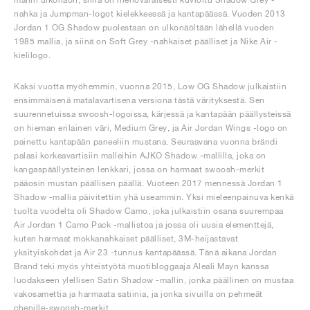
nahka ja Jumpman-logot kielekkeessä ja kantapäässä. Vuoden 2013
Jordan 1 OG Shadow puolestaan on ulkonäöltään lähellä vuoden
1985 mallia, ja siinä on Soft Grey -nahkaiset päälliset ja Nike Air -
kielilogo.
Kaksi vuotta myöhemmin, vuonna 2015, Low OG Shadow julkaistiin
ensimmäisenä matalavartisena versiona tästä värityksestä. Sen
suurennetuissa swoosh-logoissa, kärjessä ja kantapään päällysteissä
on hieman erilainen väri, Medium Grey, ja Air Jordan Wings -logo on
painettu kantapään paneeliin mustana. Seuraavana vuonna brändi
palasi korkeavartisiin malleihin AJKO Shadow -mallilla, joka on
kangaspäällysteinen lenkkari, jossa on harmaat swoosh-merkit
pääosin mustan päällisen päällä. Vuoteen 2017 mennessä Jordan 1
Shadow -mallia päivitettiin yhä useammin. Yksi mieleenpainuva kenkä
tuolta vuodelta oli Shadow Camo, joka julkaistiin osana suurempaa
Air Jordan 1 Camo Pack -mallistoa ja jossa oli uusia elementtejä,
kuten harmaat mokkanahkaiset päälliset, 3M-heijastavat
yksityiskohdat ja Air 23 -tunnus kantapäässä. Tänä aikana Jordan
Brand teki myös yhteistyötä muotibloggaaja Aleali Mayn kanssa
luodakseen ylellisen Satin Shadow -mallin, jonka päällinen on mustaa
vakosamettia ja harmaata satiinia, ja jonka sivuilla on pehmeät
chenille-swoosh-merkit.