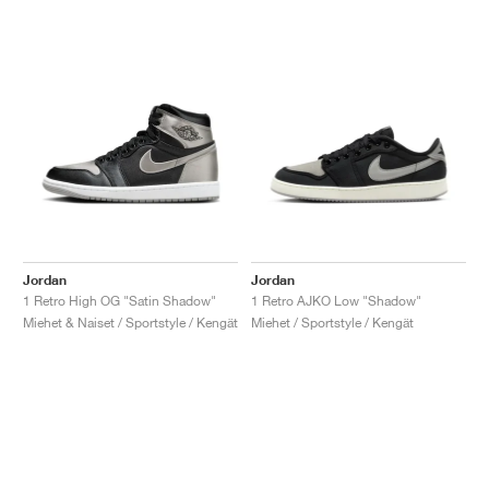
Jordan
Jordan
1 Retro High OG "Satin Shadow"
1 Retro AJKO Low "Shadow"
Miehet & Naiset / Sportstyle / Kengät
Miehet / Sportstyle / Kengät