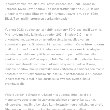
ja tummemmat Particle Grey -sävyt swooshissa, kauluksessa ja
kärjessä. Myös Low Shadow Toe lanseerattiin vuonna 2022, ja sen
ulkopinta yhdistää Shadow-mallin tunnetut sävyt ja vuoden 1985
Black Toe -mallin erottuvan värikombinaation.
Vuonna 2023 puolestaan esiteltiin päivitetty TD Cleat -malli Low- ja
Mid-tyyleinä, joka jäljittelee vuoden 2021 Shadow 2.0 -mallin
ulkonäköä, mutta jossa on amerikkalaista jalkapalloa varten
suunniteltu pohja. Shadow-värimaailma tuotiin myös vaihtoehtoiseen
malliin, Jordan 1 Low KO Shadow -malliin. Klassiseen AJKO-tyyliin
perinteinen nahkainen päällinen on korvattu pehmeällä mustalla
kankaalla ja tuttu AJ1-ulkopohja Nike Vandal -mallin pohjalla. Toinen
naisten matalakorkoinen malli, rikkaan sävyinen Shadow Brown,
laajensi Shadow-mallin värivalikoimaa vaihtamalla alkuperäisen mallin
neutraalit värit tummanruskeisiin päällisiin kantapäässä ja etuosassa
ja täydentämällä mallin kullanruskeilla swoosh-symbolilla ja
brändäyksellä.
Vaikka Jordan 1 Shadow julkaistiin jo vuonna 1985, se ei ole
menettänyt suosiotaan ja vaikuttaa edelleen sneaker-kulttuuriin.
Alkuperäisen mallin ulkonäköä kunnioittavien retro-julkaisujen ohella
Shadow on innoittanut lukuisia dynaamisia uusia malleja