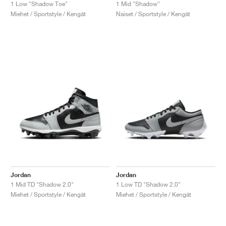
FIELD GENERAL
CRAZE
ADIRACER
MULE
471
GEL-CUMULUS 16
G.T. CUT
FORCE 58
TEKKIRA CUP
508
JORDAN
1 Low "Shadow Toe"
1 Mid "Shadow"
Miehet / Sportstyle / Kengät
Naiset / Sportstyle / Kengät
KILLSHOT 2
MOTO 2K
ITALIA
LEGACY 312
ALLERDALE
G.T. FUTURE
PS8
ALOHA SUPER
600
TOTAL 90
PHENOMENA
FORUM
JUMPMAN JACK
2000
VERTEBRAE
808
AVA ROVER
1000
HAMBURG
204L
AIR MAX 95
933
MIND
860V2
AIR RIFT
Jordan
Jordan
1 Mid TD "Shadow 2.0"
1 Low TD "Shadow 2.0"
Miehet / Sportstyle / Kengät
Miehet / Sportstyle / Kengät