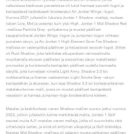
valkoisissa keskiosan paneeleissa oli tutut harmaat swoosh-logot ja
kantapäässä taidokkaasti brodeeratut Air Jordan Wings -logot.
Vuonna 2021 julkaistiin lukuisia Jordan 1 Shadow -malleja, mukaan
lukien Low, Mid ja useampi kuin yksi High. Jordan 1 Mid Shadow Red
-mallissa Particle Grey -pohjakerros ja mustat päälliset
tasapainottavat Jordan Wings -logon ja Jumpman-logon rohkean
punaisen sävyn, ja Air Jordan 1 High Element Gore-Tex Shadow -
mallissa on vedenpitävä päällinen ja heijastavat swoosh-logot. Sitten
oli Rust Shadow, joka leikittelee alkuperäisen värimaailmalla
muuttamalla etuosan päällisten ja swooshien sävyn metalliseksi
pronssiksi ja koristamalla kantapään päälliset uudella harmaalla
sävyllä, joka tunnetaan nimellä Light Army. Shadow 2.0 toi
mokkanahkaa ja hieman vaaleamman Light Smoke Grey -sävyn
kantapäähän ja etuosaan, kun taas Shadow 3.0 on korkealuokkainen
matalakorkoinen malli, jossa on mustat päälliset kantapäästä
varpaisiin ja harmaa Jumpman-logo brodeerattuna kieleen.
Matalan ja keskikorkean varren Shadow-mallien suosio jatkui vuonna
2022, jolloin julkaistiin kolme merkittävää mallia. Jordan 1 Golf
seurasi muita AJ1-matalan varren malleja, jotka oli suunniteltu tätä
urheilulajia varten, ja siinä oli erityinen ulkopohja ja Golf-brändäys.
Naisten Mid Shadow -mallissa oli pääosin musta nahkainen päällinen