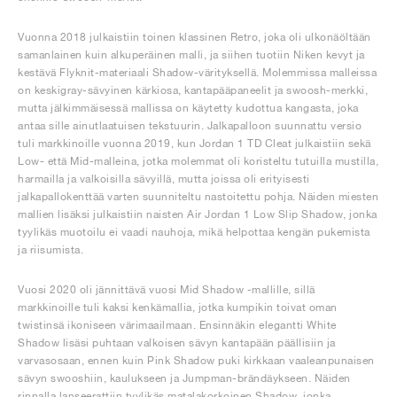
Vuonna 2018 julkaistiin toinen klassinen Retro, joka oli ulkonäöltään
samanlainen kuin alkuperäinen malli, ja siihen tuotiin Niken kevyt ja
kestävä Flyknit-materiaali Shadow-värityksellä. Molemmissa malleissa
on keskigray-sävyinen kärkiosa, kantapääpaneelit ja swoosh-merkki,
mutta jälkimmäisessä mallissa on käytetty kudottua kangasta, joka
antaa sille ainutlaatuisen tekstuurin. Jalkapalloon suunnattu versio
tuli markkinoille vuonna 2019, kun Jordan 1 TD Cleat julkaistiin sekä
Low- että Mid-malleina, jotka molemmat oli koristeltu tutuilla mustilla,
harmailla ja valkoisilla sävyillä, mutta joissa oli erityisesti
jalkapallokenttää varten suunniteltu nastoitettu pohja. Näiden miesten
mallien lisäksi julkaistiin naisten Air Jordan 1 Low Slip Shadow, jonka
tyylikäs muotoilu ei vaadi nauhoja, mikä helpottaa kengän pukemista
ja riisumista.
Vuosi 2020 oli jännittävä vuosi Mid Shadow -mallille, sillä
markkinoille tuli kaksi kenkämallia, jotka kumpikin toivat oman
twistinsä ikoniseen värimaailmaan. Ensinnäkin elegantti White
Shadow lisäsi puhtaan valkoisen sävyn kantapään päällisiin ja
varvasosaan, ennen kuin Pink Shadow puki kirkkaan vaaleanpunaisen
sävyn swooshiin, kaulukseen ja Jumpman-brändäykseen. Näiden
rinnalla lanseerattiin tyylikäs matalakorkoinen Shadow, jonka