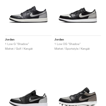
Jordan
Jordan
1 Low G "Shadow"
1 Low OG "Shadow"
Miehet / Golf / Kengät
Miehet / Sportstyle / Kengät