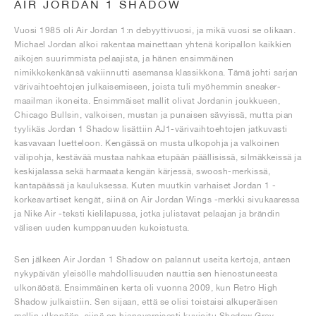
AIR JORDAN 1 SHADOW
Vuosi 1985 oli Air Jordan 1:n debyyttivuosi, ja mikä vuosi se olikaan.
Michael Jordan alkoi rakentaa mainettaan yhtenä koripallon kaikkien
aikojen suurimmista pelaajista, ja hänen ensimmäinen
nimikkokenkänsä vakiinnutti asemansa klassikkona. Tämä johti sarjan
värivaihtoehtojen julkaisemiseen, joista tuli myöhemmin sneaker-
maailman ikoneita. Ensimmäiset mallit olivat Jordanin joukkueen,
Chicago Bullsin, valkoisen, mustan ja punaisen sävyissä, mutta pian
tyylikäs Jordan 1 Shadow lisättiin AJ1-värivaihtoehtojen jatkuvasti
kasvavaan luetteloon. Kengässä on musta ulkopohja ja valkoinen
välipohja, kestävää mustaa nahkaa etupään päällisissä, silmäkkeissä ja
keskijalassa sekä harmaata kengän kärjessä, swoosh-merkissä,
kantapäässä ja kauluksessa. Kuten muutkin varhaiset Jordan 1 -
korkeavartiset kengät, siinä on Air Jordan Wings -merkki sivukaaressa
ja Nike Air -teksti kielilapussa, jotka julistavat pelaajan ja brändin
välisen uuden kumppanuuden kukoistusta.
Sen jälkeen Air Jordan 1 Shadow on palannut useita kertoja, antaen
nykypäivän yleisölle mahdollisuuden nauttia sen hienostuneesta
ulkonäöstä. Ensimmäinen kerta oli vuonna 2009, kun Retro High
Shadow julkaistiin. Sen sijaan, että se olisi toistaisi alkuperäisen
mallin ulkonäön, siinä on hienovaraisesti kuvioitu Shadow Grey -