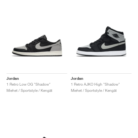
Jordan
Jordan
1 Retro Low OG "Shadow"
1 Retro AJKO High "Shadow"
Miehet / Sportstyle / Kengät
Miehet / Sportstyle / Kengät