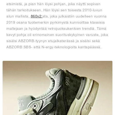
etsimistä, ja pian hän löysi pohjan, joka näytti sopivan
tähän tarkoitukseen. Hän löysi sen toisesta 2010-luvun
alun mallista,
860v2:
sta, joka julkaistiin uudelleen vuonna
2019 osana tuotemerkin pyrkimystä kunnioittaa klassisia
mallejaan ja hyödyntää retrojuoksukenkien trendiä. Tämä
kevyt pohja oli erinomainen suorituskykyinen varuste, joka
sisälsi ABZORB-tyynyn etujalkaterässä ja sisälsi sekä
ABZORB SBS- että N-ergy-teknologioita kantapäässä.