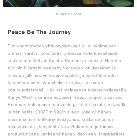
© New Balance
Peace Be The Journey
Tuo unohtumaton yhteistyölenkkari oli elinvoimainen
oranssi väritys, joka luotiin yhdessä vaikutusvaltaisen
kenkäsuunnittelijan Salehe Bemburyn kanssa. Hänet oli
tuolloin hiljattain ylennetty Versacen lenkkareiden ja
miesten jalkineiden varajohtajaksi, ja hänet tunnettiin
taidostaan valmistaa ylellisiä kenkiä, joissa on
katumuotisärmää. Hän sai maineensa työskennellessään
Kanye Westin kanssa eeppisen Yeezy-projektin parissa.
Bembury halusi aina innovoida ja tehdä asioita eri tavalla,
ja hän valitsi 2002R:n 992:n sijaan, joka oli hänen
ensimmäinen lenkkariyhteistyönsä, koska se puhui
nostalgisesta yhteydestä New Balanceen ja toimisi
erottuvampana kankaana hänen ideoilleen. Inspiraatiota