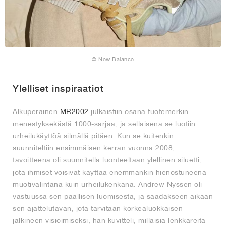
© New Balance
Ylelliset inspiraatiot
Alkuperäinen
MR2002
julkaistiin osana tuotemerkin
menestyksekästä 1000-sarjaa, ja sellaisena se luotiin
urheilukäyttöä silmällä pitäen. Kun se kuitenkin
suunniteltiin ensimmäisen kerran vuonna 2008,
tavoitteena oli suunnitella luonteeltaan ylellinen siluetti,
jota ihmiset voisivat käyttää enemmänkin hienostuneena
muotivalintana kuin urheilukenkänä. Andrew Nyssen oli
vastuussa sen päällisen luomisesta, ja saadakseen aikaan
sen ajattelutavan, jota tarvitaan korkealuokkaisen
jalkineen visioimiseksi, hän kuvitteli, millaisia lenkkareita