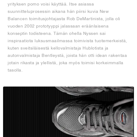
yrityksen pomo voisi käyttää. Itse asiassa
suunnitteluprosessin aikana hän piirsi kuvia New
Balancen toimitusjohtajasta Rob DeMartinista, jolla oli
vuoden 2002 prototyyppi jalassaan eräänlaisena
konseptin todisteena. Tämän ohella Nyssen sai
inspiraatiota luksusmaailmassa toimivista tuotemerkeistä,
kuten sveitsiläisestä kellovalmistaja Hublotista ja
autonvalmistaja Bentleystä, joista hän otti idean rakentaa
jotain rikasta ja ylellistä, joka myös toimisi korkeimmalla
tasolla.