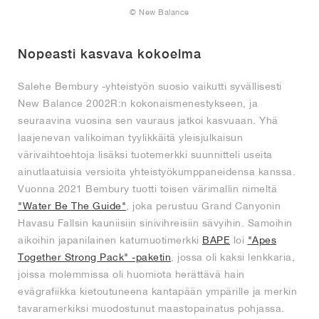
© New Balance
Nopeasti kasvava kokoelma
Salehe Bembury -yhteistyön suosio vaikutti syvällisesti
New Balance 2002R:n kokonaismenestykseen, ja
seuraavina vuosina sen vauraus jatkoi kasvuaan. Yhä
laajenevan valikoiman tyylikkäitä yleisjulkaisun
värivaihtoehtoja lisäksi tuotemerkki suunnitteli useita
ainutlaatuisia versioita yhteistyökumppaneidensa kanssa.
Vuonna 2021 Bembury tuotti toisen värimallin nimeltä
"Water Be The Guide"
, joka perustuu Grand Canyonin
Havasu Fallsin kauniisiin sinivihreisiin sävyihin. Samoihin
aikoihin japanilainen katumuotimerkki
BAPE
loi
"Apes
Together Strong Pack" -paketin
, jossa oli kaksi lenkkaria,
joissa molemmissa oli huomiota herättävä hain
evägrafiikka kietoutuneena kantapään ympärille ja merkin
tavaramerkiksi muodostunut maastopainatus pohjassa.