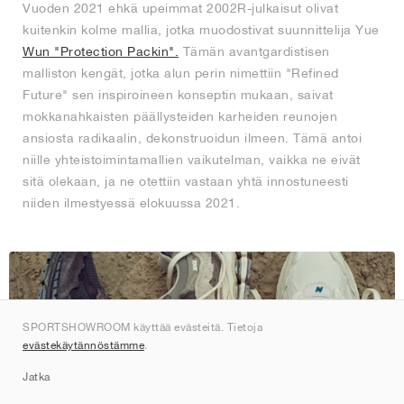
Vuoden 2021 ehkä upeimmat 2002R-julkaisut olivat
kuitenkin kolme mallia, jotka muodostivat suunnittelija Yue
Wun "Protection Packin".
Tämän avantgardistisen
malliston kengät, jotka alun perin nimettiin "Refined
Future" sen inspiroineen konseptin mukaan, saivat
mokkanahkaisten päällysteiden karheiden reunojen
ansiosta radikaalin, dekonstruoidun ilmeen. Tämä antoi
niille yhteistoimintamallien vaikutelman, vaikka ne eivät
sitä olekaan, ja ne otettiin vastaan yhtä innostuneesti
niiden ilmestyessä elokuussa 2021.
SPORTSHOWROOM käyttää evästeitä. Tietoja
evästekäytännöstämme
.
Jatka