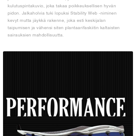
kulutuspintakuvio, joka takaa poikkeuksellisen hyvän
pidon. Jalkaholvia tuki lopuksi Stability Web -niminen
kevyt mutta jäykkä rakenne, joka esti keskijalan
taipumisen ja vähensi siten plantaarifaskiitin kaltaisten
sairauksien mahdollisuutta.