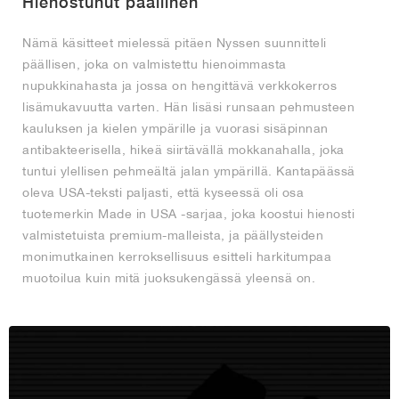
Hienostunut päällinen
Nämä käsitteet mielessä pitäen Nyssen suunnitteli
päällisen, joka on valmistettu hienoimmasta
nupukkinahasta ja jossa on hengittävä verkkokerros
lisämukavuutta varten. Hän lisäsi runsaan pehmusteen
kauluksen ja kielen ympärille ja vuorasi sisäpinnan
antibakteerisella, hikeä siirtävällä mokkanahalla, joka
tuntui ylellisen pehmeältä jalan ympärillä. Kantapäässä
oleva USA-teksti paljasti, että kyseessä oli osa
tuotemerkin Made in USA -sarjaa, joka koostui hienosti
valmistetuista premium-malleista, ja päällysteiden
monimutkainen kerroksellisuus esitteli harkitumpaa
muotoilua kuin mitä juoksukengässä yleensä on.