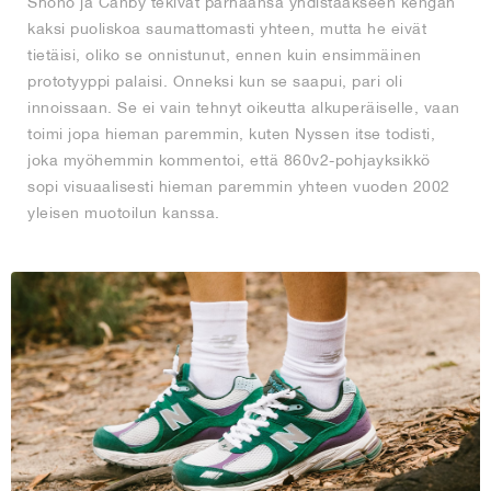
Shono ja Canby tekivät parhaansa yhdistääkseen kengän
kaksi puoliskoa saumattomasti yhteen, mutta he eivät
tietäisi, oliko se onnistunut, ennen kuin ensimmäinen
prototyyppi palaisi. Onneksi kun se saapui, pari oli
innoissaan. Se ei vain tehnyt oikeutta alkuperäiselle, vaan
toimi jopa hieman paremmin, kuten Nyssen itse todisti,
joka myöhemmin kommentoi, että 860v2-pohjayksikkö
sopi visuaalisesti hieman paremmin yhteen vuoden 2002
yleisen muotoilun kanssa.