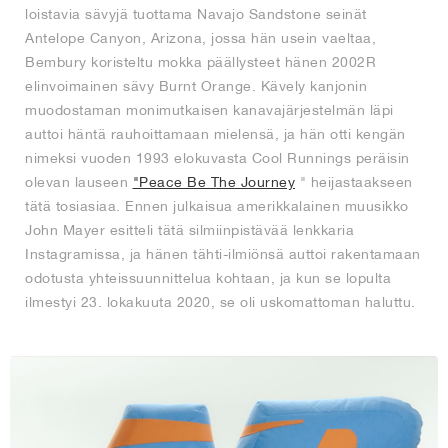
loistavia sävyjä tuottama Navajo Sandstone seinät
Antelope Canyon, Arizona, jossa hän usein vaeltaa,
Bembury koristeltu mokka päällysteet hänen 2002R
elinvoimainen sävy Burnt Orange. Kävely kanjonin
muodostaman monimutkaisen kanavajärjestelmän läpi
auttoi häntä rauhoittamaan mielensä, ja hän otti kengän
nimeksi vuoden 1993 elokuvasta Cool Runnings peräisin
olevan lauseen
"Peace Be The Journey
" heijastaakseen
tätä tosiasiaa. Ennen julkaisua amerikkalainen muusikko
John Mayer esitteli tätä silmiinpistävää lenkkaria
Instagramissa, ja hänen tähti-ilmiönsä auttoi rakentamaan
odotusta yhteissuunnittelua kohtaan, ja kun se lopulta
ilmestyi 23. lokakuuta 2020, se oli uskomattoman haluttu.