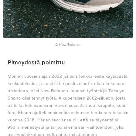
© New Balance
Pimeydestä poimittu
Monien vuosien ajan 2002 jäi pois lenkkareista käytävästä
keskustelusta, ja se olisi helposti voinut kadota kokonaan
historiaan, ellei New Balance Japanin työntekijä Tetsuya
Shono olisi tehnyt työtä. Alkuperäisen 2002-siluetin, josta
oli tullut kotimaassaan varsin suosittu muotikappale, suuri
fani, Shono ajatteli ensimmäisen kerran tuoda sen takaisin
vuonna 2018. Hänen teoriansa oli, että se täydentäisi
990:n menestystä ja tarjoaisi erilaisen vaihtoehdon, joka
olisi vastakkainen mutta ei törmäisi brändin