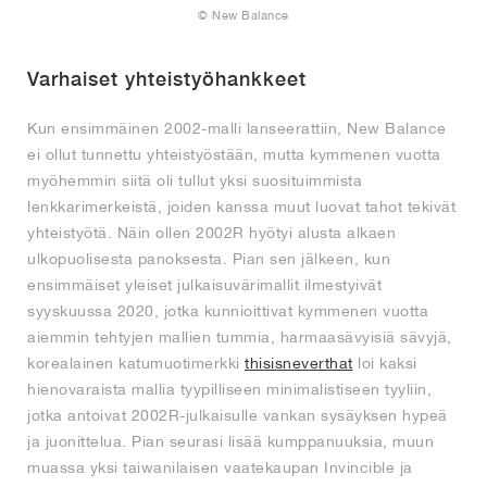
© New Balance
Varhaiset yhteistyöhankkeet
Kun ensimmäinen 2002-malli lanseerattiin, New Balance
ei ollut tunnettu yhteistyöstään, mutta kymmenen vuotta
myöhemmin siitä oli tullut yksi suosituimmista
lenkkarimerkeistä, joiden kanssa muut luovat tahot tekivät
yhteistyötä. Näin ollen 2002R hyötyi alusta alkaen
ulkopuolisesta panoksesta. Pian sen jälkeen, kun
ensimmäiset yleiset julkaisuvärimallit ilmestyivät
syyskuussa 2020, jotka kunnioittivat kymmenen vuotta
aiemmin tehtyjen mallien tummia, harmaasävyisiä sävyjä,
korealainen katumuotimerkki
thisisneverthat
loi kaksi
hienovaraista mallia tyypilliseen minimalistiseen tyyliin,
jotka antoivat 2002R-julkaisulle vankan sysäyksen hypeä
ja juonittelua. Pian seurasi lisää kumppanuuksia, muun
muassa yksi taiwanilaisen vaatekaupan Invincible ja