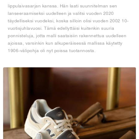
lippulaivasarjan kanssa. Hän laati suunnitelman sen
lanseeraamiseksi uudelleen ja valitsi vuoden 2020
täydelliseksi vuodeksi, koska silloin olisi vuoden 2002 10-
vuotisjuhlavuosi. Tämä edellyttäisi kuitenkin suuria
ponnisteluja, jotta malli saataisiin rakennettua uudelleen
ajoissa, varsinkin kun alkuperäisessä mallissa käytetty
1906-välipohja oli nyt poissa tuotannosta.