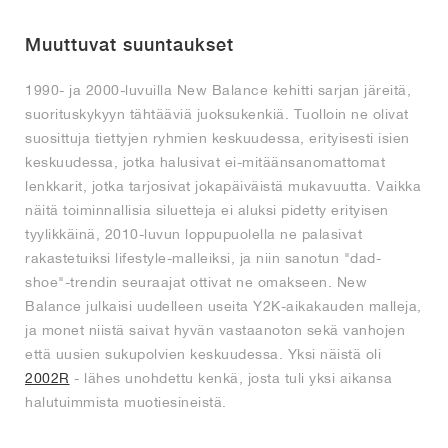
FIELD GENERAL
CRAZE
ADIRACER
MULE
471
GEL-CUMULUS 16
G.T. CUT
FORCE 58
TEKKIRA CUP
508
JORDAN
Muuttuvat suuntaukset
KILLSHOT 2
MOTO 2K
ITALIA
LEGACY 312
ALLERDALE
G.T. FUTURE
PS8
ALOHA SUPER
600
1990- ja 2000-luvuilla New Balance kehitti sarjan järeitä,
TOTAL 90
PHENOMENA
FORUM
JUMPMAN JACK
2000
VERTEBRAE
808
suorituskykyyn tähtääviä juoksukenkiä. Tuolloin ne olivat
suosittuja tiettyjen ryhmien keskuudessa, erityisesti isien
keskuudessa, jotka halusivat ei-mitäänsanomattomat
AVA ROVER
1000
HAMBURG
204L
AIR MAX 95
933
lenkkarit, jotka tarjosivat jokapäiväistä mukavuutta. Vaikka
näitä toiminnallisia siluetteja ei aluksi pidetty erityisen
MIND
860V2
tyylikkäinä, 2010-luvun loppupuolella ne palasivat
rakastetuiksi lifestyle-malleiksi, ja niin sanotun "dad-
AIR RIFT
shoe"-trendin seuraajat ottivat ne omakseen. New
Balance julkaisi uudelleen useita Y2K-aikakauden malleja,
ja monet niistä saivat hyvän vastaanoton sekä vanhojen
että uusien sukupolvien keskuudessa. Yksi näistä oli
2002R
- lähes unohdettu kenkä, josta tuli yksi aikansa
halutuimmista muotiesineistä.