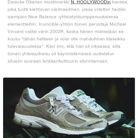
Daisuke Obanan muotimerkki
N. HOOLYWOODin
kanssa,
joka tuotti kiehtovan värimaailman, jossa viitattiin heidän
aiempien New Balance -yhteistyökumppanuuksiensa
elementteihin. Invincible-yhtiön toinen perustaja Michael
Vincent valitsi värin 2002R, koska hänen mielestään se
kuului "tähän hetkeen ja voisi olla mahdollinen klassikko
tulevaisuudessa". Kävi ilmi, että hän oli oikeassa, sillä
toinen yhteisjulkaisu oli käynnistämässä uudistetun
siluetin suoraan lenkkarikulttuurin eturintamaan.