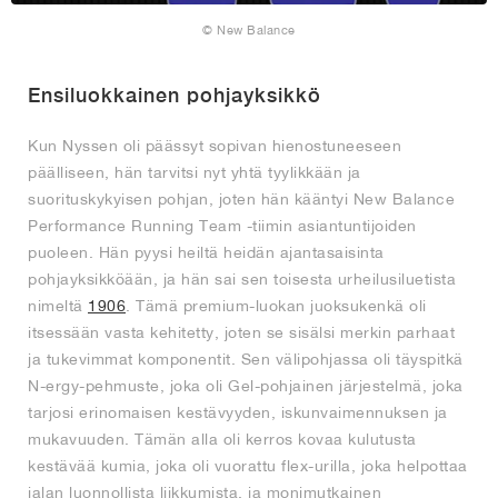
© New Balance
Ensiluokkainen pohjayksikkö
Kun Nyssen oli päässyt sopivan hienostuneeseen
päälliseen, hän tarvitsi nyt yhtä tyylikkään ja
suorituskykyisen pohjan, joten hän kääntyi New Balance
Performance Running Team -tiimin asiantuntijoiden
puoleen. Hän pyysi heiltä heidän ajantasaisinta
pohjayksikköään, ja hän sai sen toisesta urheilusiluetista
nimeltä
1906
. Tämä premium-luokan juoksukenkä oli
itsessään vasta kehitetty, joten se sisälsi merkin parhaat
ja tukevimmat komponentit. Sen välipohjassa oli täyspitkä
N-ergy-pehmuste, joka oli Gel-pohjainen järjestelmä, joka
tarjosi erinomaisen kestävyyden, iskunvaimennuksen ja
mukavuuden. Tämän alla oli kerros kovaa kulutusta
kestävää kumia, joka oli vuorattu flex-urilla, joka helpottaa
jalan luonnollista liikkumista, ja monimutkainen