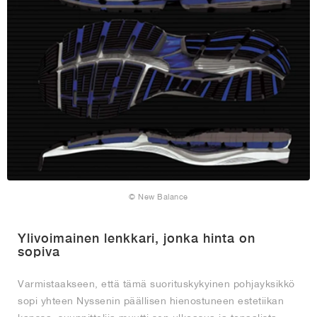
© New Balance
Ylivoimainen lenkkari, jonka hinta on
sopiva
Varmistaakseen, että tämä suorituskykyinen pohjayksikkö
sopi yhteen Nyssenin päällisen hienostuneen estetiikan