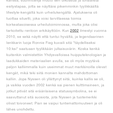
kanssa, suunnittelija muutti sen ulkoasua ja tonaalista
esitystapaa, jotta se näyttäisi pikemminkin tyylikkäältä
lifestyle-kengältä kuin urheilukengältä. Ajatuksena oli
tuottaa siluetti, joka voisi tarvittaessa toimia
korkeatasoisessa urheilutoiminnossa, mutta joka olisi
tarkoitettu rentoon arkikäyttöön. Kun
2002
ilmestyi vuonna
2010, se sekä näytti että tuntui hyvältä, ja legendaarinen
lenkkarin luoja Ronnie Fieg kuvaili sitä "täydelliseksi
10:ksi" saatuaan tyylikkään julkaisuvärin. Koska kenkä
kuitenkin valmistettiin Yhdysvalloissa huipputeknologian ja
laadukkaiden materiaalien avulla, se oli myös myytävä
paljon kalliimmalla kuin useimmat muut markkinoilla olevat
kengät, mikä teki siitä monien kannalta mahdottoman
kalliin. Jopa Nyssen oli yllättynyt siitä, kuinka kallis se oli,
ja vaikka vuoden 2002 kenkä sai pienen kulttimaineen, ja
jotkut pitivät sitä eräänlaisena statussymbolina, se ei
saavuttanut sitä suosiota, jota Nyssen ja tuotemerkki
olivat toivoneet. Pian se vaipui tuntemattomuuteen ja oli
lähes unohdettu.