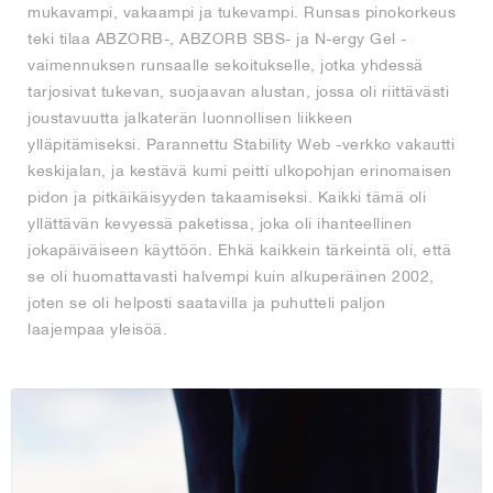
mukavampi, vakaampi ja tukevampi. Runsas pinokorkeus
teki tilaa ABZORB-, ABZORB SBS- ja N-ergy Gel -
vaimennuksen runsaalle sekoitukselle, jotka yhdessä
tarjosivat tukevan, suojaavan alustan, jossa oli riittävästi
joustavuutta jalkaterän luonnollisen liikkeen
ylläpitämiseksi. Parannettu Stability Web -verkko vakautti
keskijalan, ja kestävä kumi peitti ulkopohjan erinomaisen
pidon ja pitkäikäisyyden takaamiseksi. Kaikki tämä oli
yllättävän kevyessä paketissa, joka oli ihanteellinen
jokapäiväiseen käyttöön. Ehkä kaikkein tärkeintä oli, että
se oli huomattavasti halvempi kuin alkuperäinen 2002,
joten se oli helposti saatavilla ja puhutteli paljon
laajempaa yleisöä.