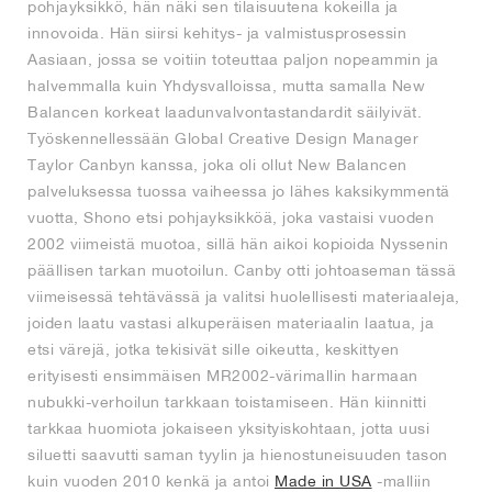
pohjayksikkö, hän näki sen tilaisuutena kokeilla ja
innovoida. Hän siirsi kehitys- ja valmistusprosessin
Aasiaan, jossa se voitiin toteuttaa paljon nopeammin ja
halvemmalla kuin Yhdysvalloissa, mutta samalla New
Balancen korkeat laadunvalvontastandardit säilyivät.
Työskennellessään Global Creative Design Manager
Taylor Canbyn kanssa, joka oli ollut New Balancen
palveluksessa tuossa vaiheessa jo lähes kaksikymmentä
vuotta, Shono etsi pohjayksikköä, joka vastaisi vuoden
2002 viimeistä muotoa, sillä hän aikoi kopioida Nyssenin
päällisen tarkan muotoilun. Canby otti johtoaseman tässä
viimeisessä tehtävässä ja valitsi huolellisesti materiaaleja,
joiden laatu vastasi alkuperäisen materiaalin laatua, ja
etsi värejä, jotka tekisivät sille oikeutta, keskittyen
erityisesti ensimmäisen MR2002-värimallin harmaan
nubukki-verhoilun tarkkaan toistamiseen. Hän kiinnitti
tarkkaa huomiota jokaiseen yksityiskohtaan, jotta uusi
siluetti saavutti saman tyylin ja hienostuneisuuden tason
kuin vuoden 2010 kenkä ja antoi
Made in USA
-malliin