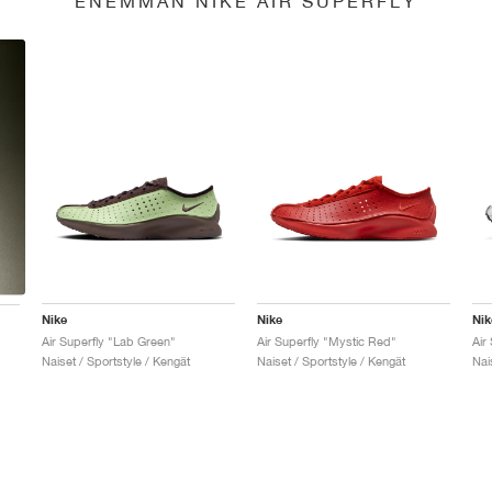
ENEMMÄN NIKE AIR SUPERFLY
Nike
Nike
Nik
Air Superfly "Lab Green"
Air Superfly "Mystic Red"
Air
Naiset / Sportstyle / Kengät
Naiset / Sportstyle / Kengät
Nai