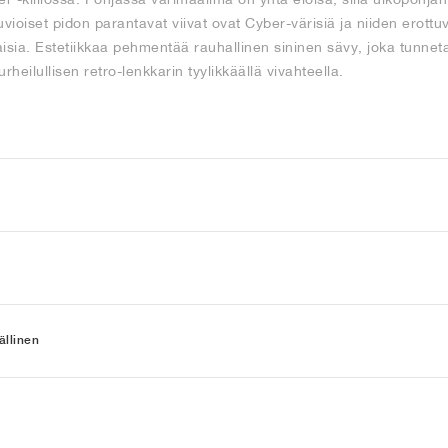
ioiset pidon parantavat viivat ovat Cyber-värisiä ja niiden erott
isia. Estetiikkaa pehmentää rauhallinen sininen sävy, joka tunneta
rheilullisen retro-lenkkarin tyylikkäällä vivahteella.
llinen