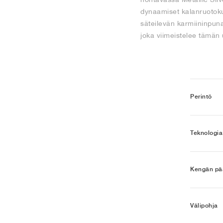
dynaamiset kalanruotokuv
säteilevän karmiininpuna
joka viimeistelee tämän u
Perintö
Teknologia
Kengän pää
Välipohja