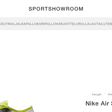
KSU
TRAIL
JALKAPALLO
KORIPALLO
HARJOITTELU
RULLALAUTAILU
TE
Kengät
Ni
Nike Air