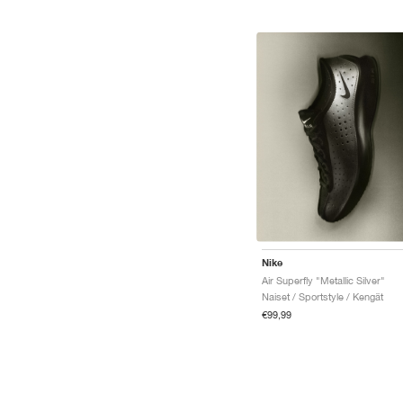
Nike
Air Superfly "Metallic Silver"
Naiset / Sportstyle / Kengät
€99,99