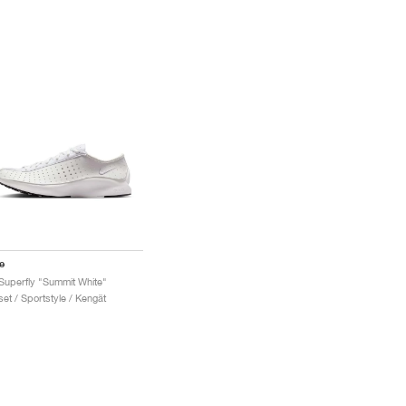
e
 Superfly "Summit White"
set / Sportstyle / Kengät