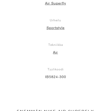
Air Superfly
Urheilu
Sportstyle
Tekniikka
Air
Tyylikoodi
IB5824-300