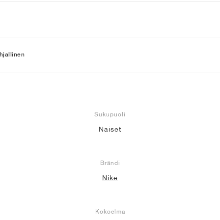
jallinen
Sukupuoli
Naiset
Brändi
Nike
Kokoelma