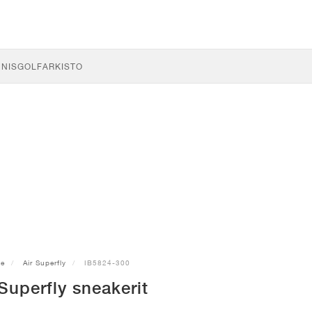
NNIS
GOLF
ARKISTO
ke
Air Superfly
IB5824-300
 Superfly sneakerit