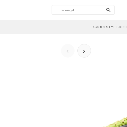
search-
btn
SPORTSTYLE
JUO