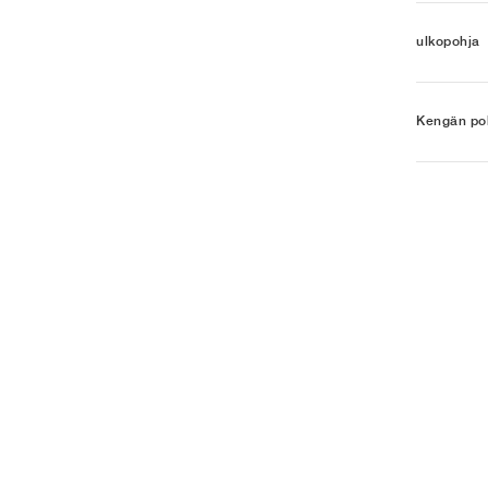
ulkopohja
Kengän poh