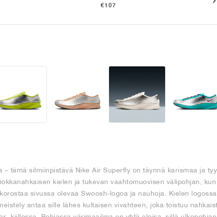
€107
a – tämä silmiinpistävä Nike Air Superfly on täynnä karismaa ja tyy
n mokkanahkaisen kielen ja tukevan vaahtomuovisen välipohjan, ku
 korostaa sivussa olevaa Swoosh-logoa ja nauhoja. Kielen logoss
meistely antaa sille lähes kultaisen vivahteen, joka toistuu nahkais
er -kiillossa. Pohjassa värimaailma on yhtä eloisa, sillä ulkopohjan