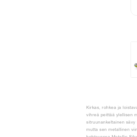
Kirkas, rohkea ja loistav
vihreä peittää ylellise
sitruunankeltainen sävy
mutta sen metallinen vii
hohtavassa Metallic Silv