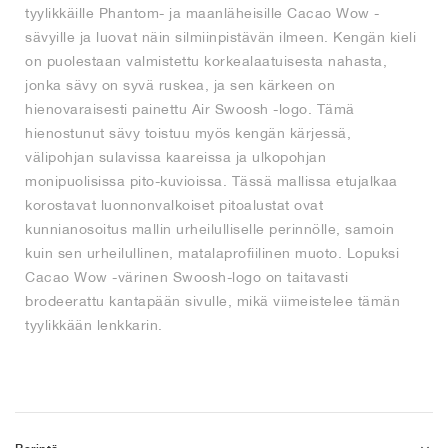
tyylikkäille Phantom- ja maanläheisille Cacao Wow -
sävyille ja luovat näin silmiinpistävän ilmeen. Kengän kieli
on puolestaan valmistettu korkealaatuisesta nahasta,
jonka sävy on syvä ruskea, ja sen kärkeen on
hienovaraisesti painettu Air Swoosh -logo. Tämä
hienostunut sävy toistuu myös kengän kärjessä,
välipohjan sulavissa kaareissa ja ulkopohjan
monipuolisissa pito-kuvioissa. Tässä mallissa etujalkaa
korostavat luonnonvalkoiset pitoalustat ovat
kunnianosoitus mallin urheilulliselle perinnölle, samoin
kuin sen urheilullinen, matalaprofiilinen muoto. Lopuksi
Cacao Wow -värinen Swoosh-logo on taitavasti
brodeerattu kantapään sivulle, mikä viimeistelee tämän
tyylikkään lenkkarin.