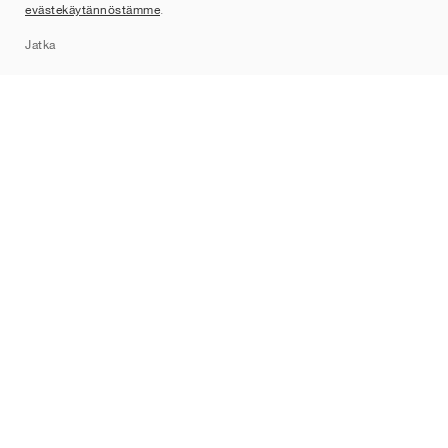
evästekäytännöstämme
.
Sitemap
Jatka
Tuotemerkit
Nike
Jordan
adidas
New Balance
ASICS
PUMA
Converse
Vans
Hoka
Salomon
On
Saucony