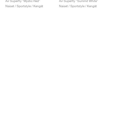
Air Superfly "Mystic Red"
Air Superfly "Summit White"
Naiset / Sportstyle / Kengät
Naiset / Sportstyle / Kengät