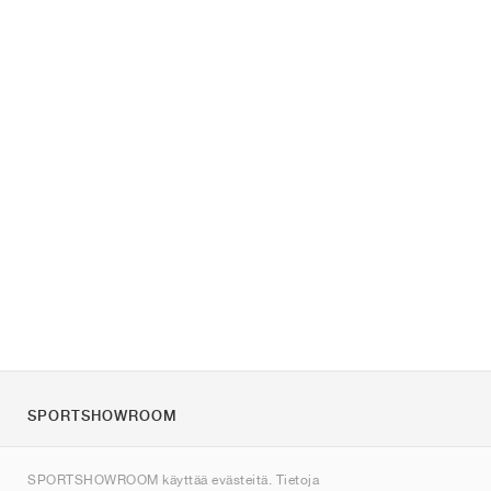
SPORTSHOWROOM
Tietoa meistä
SPORTSHOWROOM käyttää evästeitä. Tietoja
Ota yhteyttä