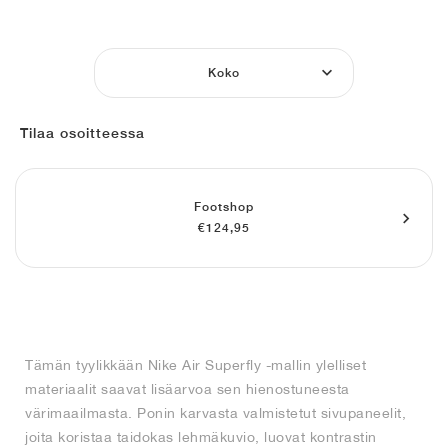
FIELD GENERAL
CRAZE
ADIRACER
MULE
471
GEL-CUMULUS 16
G.T. CUT
FORCE 58
TEKKIRA CUP
508
JORDAN
KILLSHOT 2
MOTO 2K
ITALIA
LEGACY 312
ALLERDALE
G.T. FUTURE
PS8
ALOHA SUPER
600
Koko
TOTAL 90
PHENOMENA
FORUM
JUMPMAN JACK
2000
VERTEBRAE
808
Tilaa osoitteessa
AVA ROVER
1000
HAMBURG
204L
AIR MAX 95
933
Footshop
MIND
860V2
€124,95
AIR RIFT
Tämän tyylikkään Nike Air Superfly -mallin ylelliset
materiaalit saavat lisäarvoa sen hienostuneesta
värimaailmasta. Ponin karvasta valmistetut sivupaneelit,
joita koristaa taidokas lehmäkuvio, luovat kontrastin