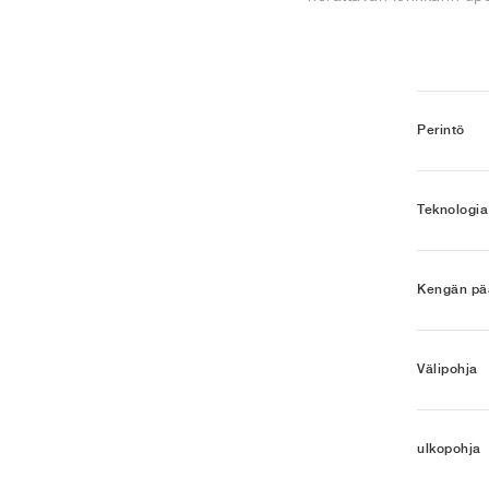
Perintö
Teknologia
Kengän pää
Välipohja
ulkopohja