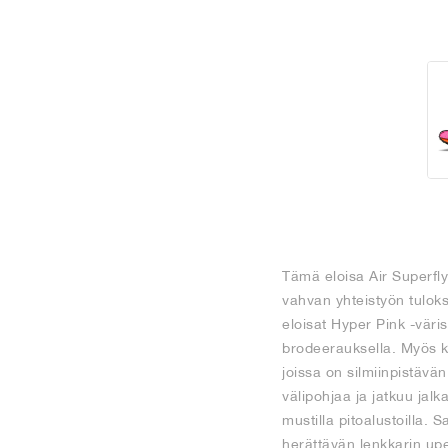
Tämä eloisa Air Superfly
vahvan yhteistyön tuloks
eloisat Hyper Pink -vär
brodeerauksella. Myös 
joissa on silmiinpistävän
välipohjaa ja jatkuu jal
mustilla pitoalustoilla.
herättävän lenkkarin up