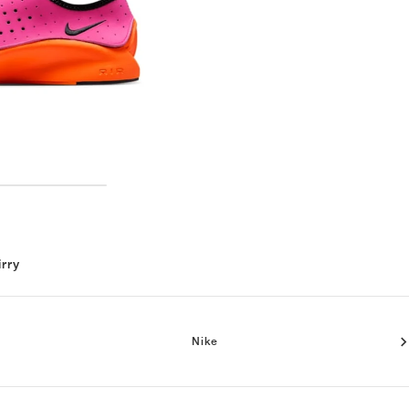
irry
Nike