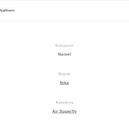
jallinen
Sukupuoli
Naiset
Brändi
Nike
Kokoelma
Air Superfly