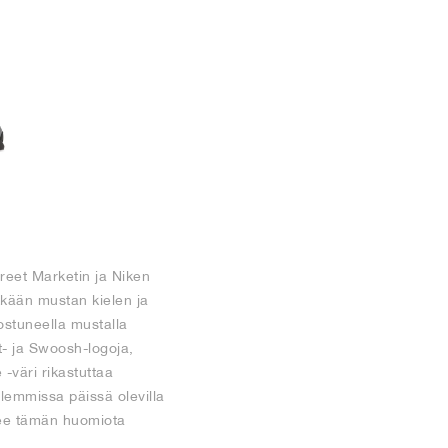
reet Marketin ja Niken
kkään mustan kielen ja
ostuneella mustalla
- ja Swoosh-logoja,
 -väri rikastuttaa
olemmissa päissä olevilla
elee tämän huomiota