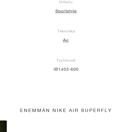
Urheilu
Sportstyle
Tekniikka
Air
Tyylikoodi
IB1403-600
ENEMMÄN NIKE AIR SUPERFLY