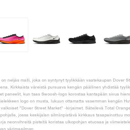
 on neljäs malli, joka on syntynyt tyylikkään vaatekaupan Dover St
ena. Kirkkaista väreistä pursuava kengän päällinen yhdistää tyyli
iset paneelit, kun taas Swoosh-logo korostaa kantapään sivua hien
kielekkeen logo on musta, lukuun ottamatta vasemman kengän Hut
 valkoiset ”Dover Street Market” -kirjaimet. Säteilevä Total Orange
kapohjalle, jossa keskijalan silmiinpistävä kirkkaus tasapainottuu m
 Sarja neonvihreitä pisteitä koristaa ulkopohjan etuosaa ja viimeist
ean värimaailman.