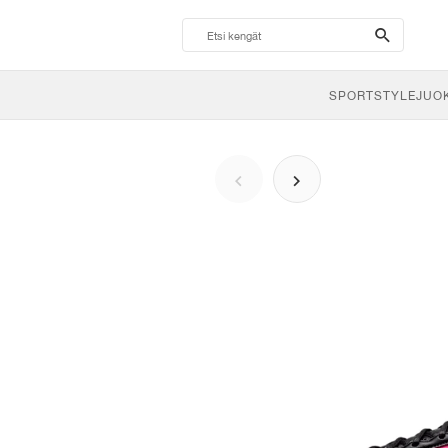
search-
btn
SPORTSTYLE
JUO