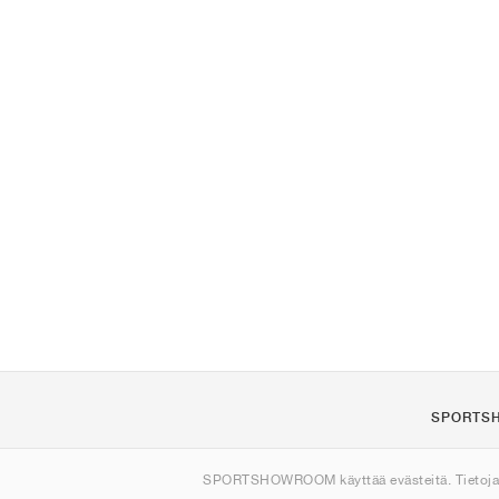
SPORTS
Tietoa meis
SPORTSHOWROOM käyttää evästeitä. Tietoj
Ota yhteytt