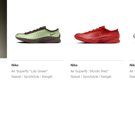
Nike
Nike
Nik
Air Superfly "Lab Green"
Air Superfly "Mystic Red"
Air
Naiset / Sportstyle / Kengät
Naiset / Sportstyle / Kengät
Nai