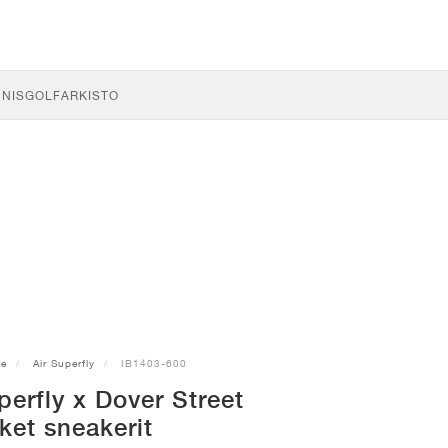
NNIS
GOLF
ARKISTO
ke
Air Superfly
IB1403-600
perfly x Dover Street
ket sneakerit