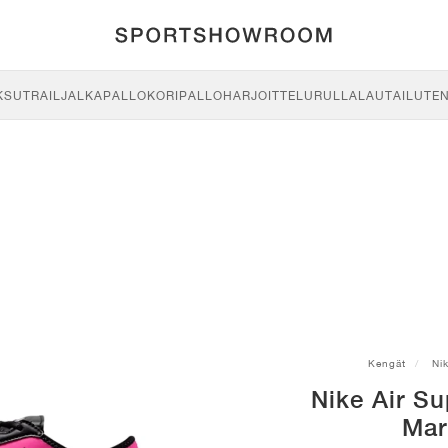
KSU
TRAIL
JALKAPALLO
KORIPALLO
HARJOITTELU
RULLALAUTAILU
TE
Kengät
Ni
Nike Air Su
Mar