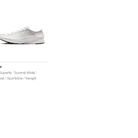
e
 Superfly "Summit White"
set / Sportstyle / Kengät