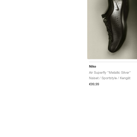
Nike
Air Superfly "Metallic Silver"
Naiset / Sportstyle / Kengät
€99,99