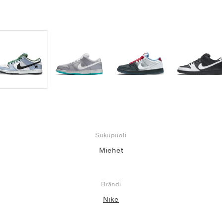
Sukupuoli
Miehet
Brändi
Nike