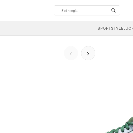
search-
btn
SPORTSTYLE
JUO