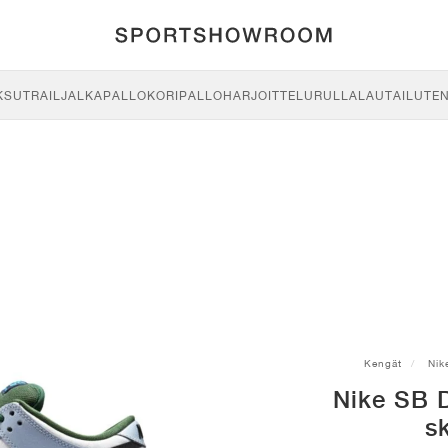
KSU
TRAIL
JALKAPALLO
KORIPALLO
HARJOITTELU
RULLALAUTAILU
TE
Kengät
Nik
Nike SB 
s