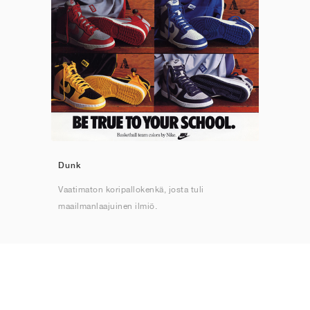
Dunk
Vaatimaton koripallokenkä, josta tuli
maailmanlaajuinen ilmiö.