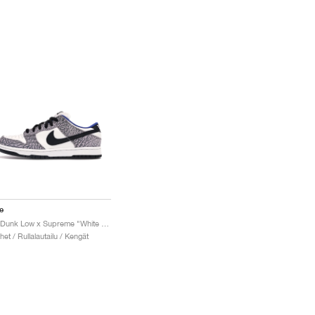
e
SB Dunk Low x Supreme "White Cement"
het / Rullalautailu / Kengät