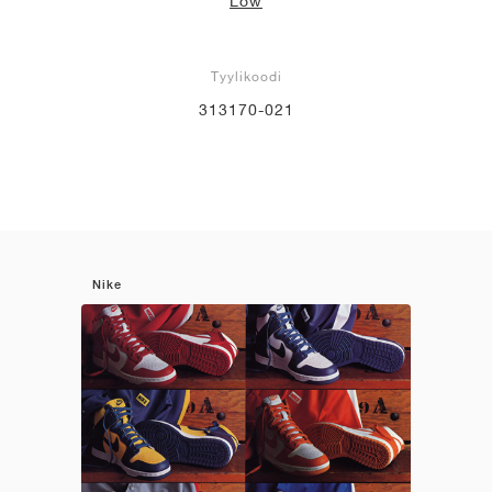
Low
Tyylikoodi
313170-021
Nike