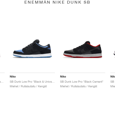
ENEMMÄN NIKE DUNK SB
Nike
Nike
Nik
SB Dunk Low x Jeff Staple "Pigeon"
SB Dunk Low Pro "Black & University Blue"
SB Dunk Low Pro "Black Cement"
Miehet / Rullalautailu / Kengät
Miehet / Rullalautailu / Kengät
Mie