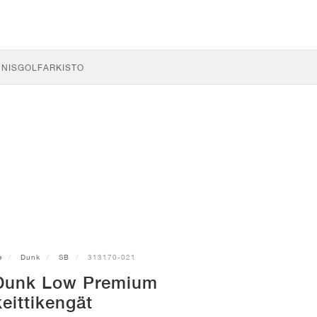
NNIS
GOLF
ARKISTO
e
Dunk
SB
313170-021
Dunk Low Premium
keittikengät