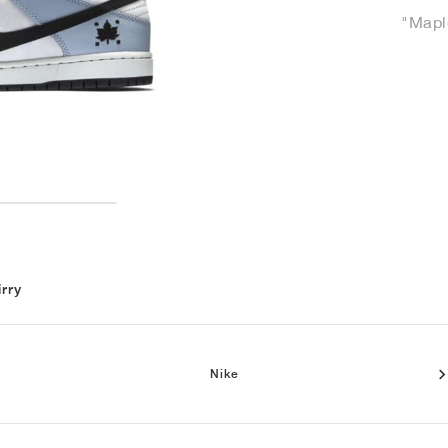
"Mapl
irry
Nike