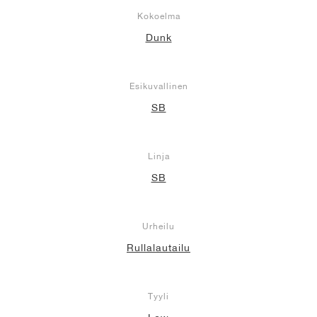
Kokoelma
Dunk
Esikuvallinen
SB
Linja
SB
Urheilu
Rullalautailu
Tyyli