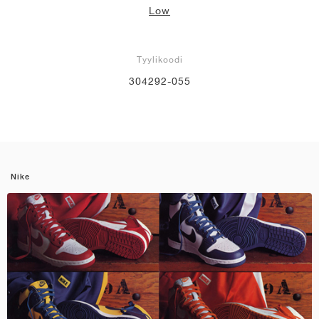
Low
Tyylikoodi
304292-055
Nike