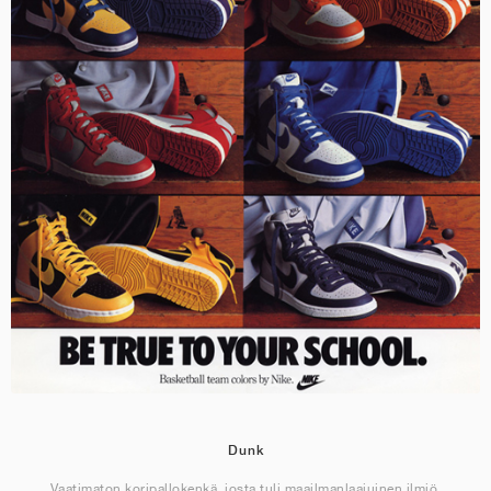
Dunk
Vaatimaton koripallokenkä, josta tuli maailmanlaajuinen ilmiö.