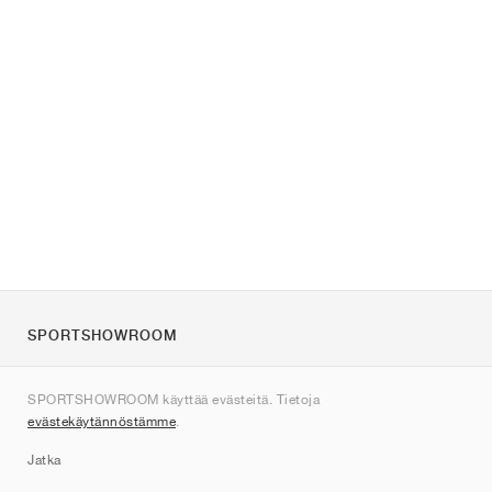
SPORTSHOWROOM
Tietoa meistä
SPORTSHOWROOM käyttää evästeitä. Tietoja
Ota yhteyttä
evästekäytännöstämme
.
Sitemap
Jatka