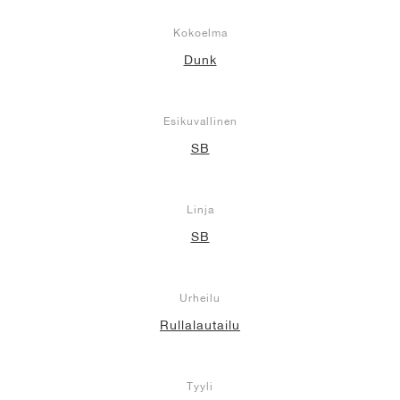
Kokoelma
Dunk
Esikuvallinen
SB
Linja
SB
Urheilu
Rullalautailu
Tyyli