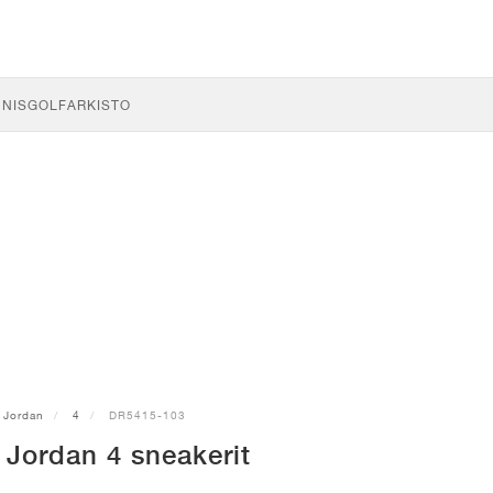
NNIS
GOLF
ARKISTO
Jordan
4
DR5415-103
 Jordan 4 sneakerit