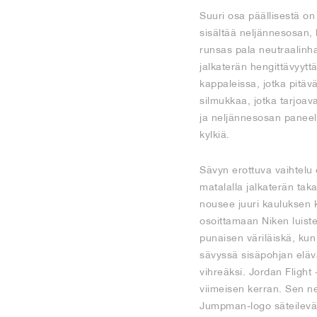
Suuri osa päällisestä on 
sisältää neljännesosan, 
runsas pala neutraalin
jalkaterän hengittävyytt
kappaleissa, jotka pitäv
silmukkaa, jotka tarjoav
ja neljännesosan paneeli 
kylkiä.
Sävyn erottuva vaihtelu 
matalalla jalkaterän ta
nousee juuri kauluksen k
osoittamaan Niken luist
punaisen väriläiskä, kun
sävyssä sisäpohjan eläv
vihreäksi. Jordan Flight
viimeisen kerran. Sen ne
Jumpman-logo säteilevä