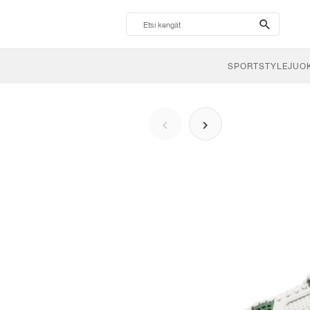
search-
btn
SPORTSTYLE
JUO