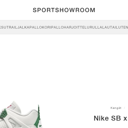
KSU
TRAIL
JALKAPALLO
KORIPALLO
HARJOITTELU
RULLALAUTAILU
TE
Kengät
Nike SB x