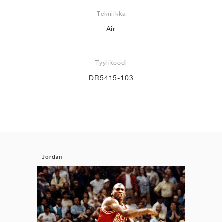
Tekniikka
Air
Tyylikoodi
DR5415-103
Jordan