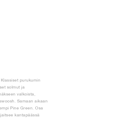
. Klassiset purukumin
set solmut ja
mäkseen valkoista,
ja swoosh. Samaan aikaan
ylempi Pine Green. Osa
ijaitsee kantapäässä