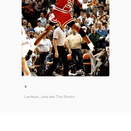
4
Lenkkari, joka teki The Shotin.