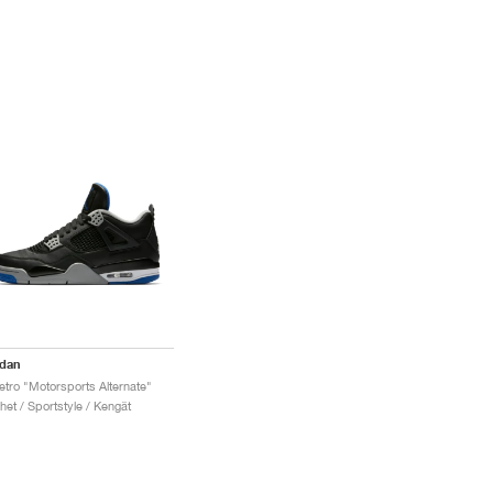
rdan
etro "Motorsports Alternate"
het / Sportstyle / Kengät