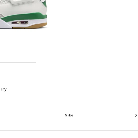
irry
Nike