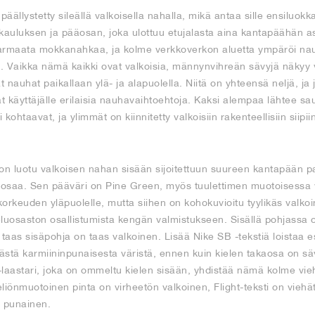
päällystetty sileällä valkoisella nahalla, mikä antaa sille ensiluok
kauluksen ja pääosan, joka ulottuu etujalasta aina kantapäähän as
harmaata mokkanahkaa, ja kolme verkkoverkon aluetta ympäröi na
ä. Vaikka nämä kaikki ovat valkoisia, männynvihreän sävyjä näkyy
ät nauhat paikallaan ylä- ja alapuolella. Niitä on yhteensä neljä, j
at käyttäjälle erilaisia nauhavaihtoehtoja. Kaksi alempaa lähtee sa
kohtaavat, ja ylimmät on kiinnitetty valkoisiin rakenteellisiin siipii
on luotu valkoisen nahan sisään sijoitettuun suureen kantapään pa
kaosaa. Sen pääväri on Pine Green, myös tuulettimen muotoisessa 
orkeuden yläpuolelle, mutta siihen on kohokuvioitu tyylikäs valko
eluosaston osallistumista kengän valmistukseen. Sisällä pohjassa
 taas sisäpohja on taas valkoinen. Lisää Nike SB -tekstiä loistaa e
ästä karmiininpunaisesta väristä, ennen kuin kielen takaosa on sä
 -laastari, joka on ommeltu kielen sisään, yhdistää nämä kolme vi
liönmuotoinen pinta on virheetön valkoinen, Flight-teksti on vieh
 punainen.