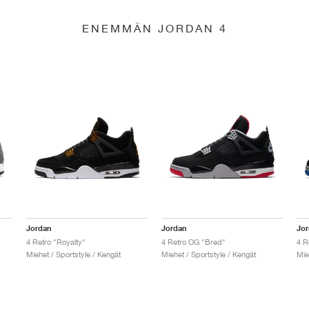
ENEMMÄN JORDAN 4
Jordan
Jordan
Jo
4 Retro "Royalty"
4 Retro OG "Bred"
4 R
Miehet / Sportstyle / Kengät
Miehet / Sportstyle / Kengät
Mie