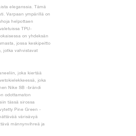
kaista eleganssia. Tämä
ti. Varpaan ympärillä on
uhoja helpottaen
 valetuissa TPU-
a jokaisessa on yhdeksän
umasta, jossa keskipeitto
n, jotka vahvistavat
neeliin, joka kiertää
vetokielekkeessä, joka
inen Nike SB -brändi
 on odottamaton
siin tässä sirossa
vytetty Pine Green -
ehättävää värisävyä
ättävä männynvihreä ja