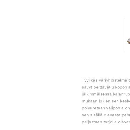
Tyylikäs väriyhdistelmä 
sävyt peittävät ulkopoh
jälkimmäisessä kalanruo
mukaan lukien sen keske
polyuretaanivälipohja o
sen sisällä olevasta pe
paljastaen tarjolla ole