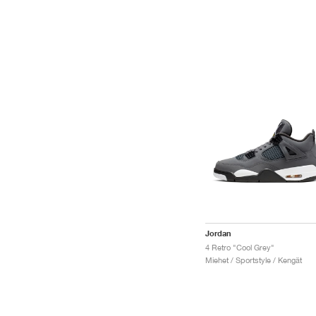
Jordan
4 Retro "Cool Grey"
Miehet / Sportstyle / Kengät