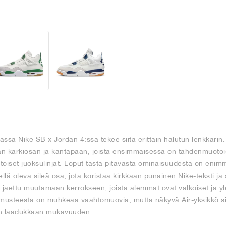
tässä Nike SB x Jordan 4:ssä tekee siitä erittäin halutun lenkkarin
jan kärkiosan ja kantapään, joista ensimmäisessä on tähdenmuotoi
toiset juoksulinjat. Loput tästä pitävästä ominaisuudesta on enim
llä oleva sileä osa, jota koristaa kirkkaan punainen Nike-teksti 
n jaettu muutamaan kerrokseen, joista alemmat ovat valkoiset ja 
hmusteesta on muhkeaa vaahtomuovia, mutta näkyvä Air-yksikkö s
van laadukkaan mukavuuden.