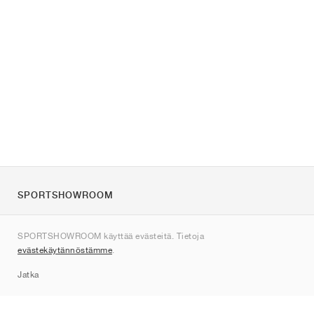
SPORTSHOWROOM
Tietoa meistä
SPORTSHOWROOM käyttää evästeitä. Tietoja
Ota yhteyttä
evästekäytännöstämme
.
Sitemap
Jatka
Tuotemerkit