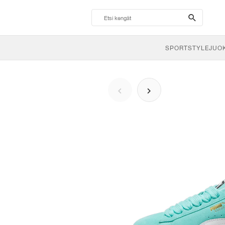
search-
btn
SPORTSTYLE
JUO