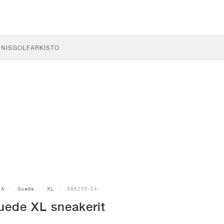
NNIS
GOLF
ARKISTO
MA
Suede
XL
395205-24
ede XL sneakerit