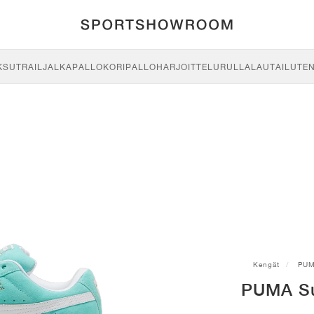
KSU
TRAIL
JALKAPALLO
KORIPALLO
HARJOITTELU
RULLALAUTAILU
TE
Kengät
PU
PUMA Su