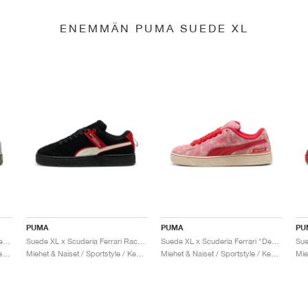
ENEMMÄN PUMA SUEDE XL
PUMA
PUMA
PU
Suede XL x Scuderia Ferrari "Desert Sun Pack"
Suede XL x Scuderia Ferrari Race "Hero"
Suede XL x Scuderia Ferrari "Desert Sun Pack"
Miehet & Naiset / Sportstyle / Kengät
Miehet & Naiset / Sportstyle / Kengät
Miehet & Naiset / Sportstyle / Kengät