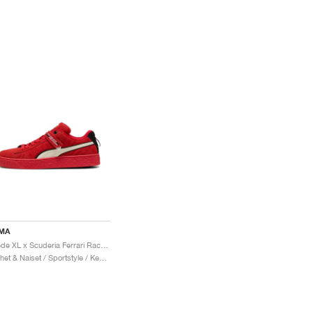
MA
Suede XL x Scuderia Ferrari Race "Hero"
Miehet & Naiset / Sportstyle / Kengät