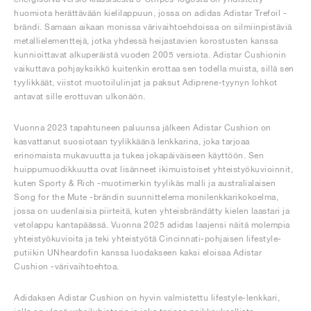
huomiota herättävään kielilappuun, jossa on adidas Adistar Trefoil -
brändi. Samaan aikaan monissa värivaihtoehdoissa on silmiinpistäviä
metallielementtejä, jotka yhdessä heijastavien korostusten kanssa
kunnioittavat alkuperäistä vuoden 2005 versiota. Adistar Cushionin
vaikuttava pohjayksikkö kuitenkin erottaa sen todella muista, sillä sen
tyylikkäät, viistot muotoilulinjat ja paksut Adiprene-tyynyn lohkot
antavat sille erottuvan ulkonäön.
Vuonna 2023 tapahtuneen paluunsa jälkeen Adistar Cushion on
kasvattanut suosiotaan tyylikkäänä lenkkarina, joka tarjoaa
erinomaista mukavuutta ja tukea jokapäiväiseen käyttöön. Sen
huippumuodikkuutta ovat lisänneet ikimuistoiset yhteistyökuvioinnit,
kuten Sporty & Rich -muotimerkin tyylikäs malli ja australialaisen
Song for the Mute -brändin suunnittelema monilenkkarikokoelma,
jossa on uudenlaisia piirteitä, kuten yhteisbrändätty kielen laastari ja
vetolappu kantapäässä. Vuonna 2025 adidas laajensi näitä molempia
yhteistyökuvioita ja teki yhteistyötä Cincinnati-pohjaisen lifestyle-
putiikin UNheardofin kanssa luodakseen kaksi eloisaa Adistar
Cushion -värivaihtoehtoa.
Adidaksen Adistar Cushion on hyvin valmistettu lifestyle-lenkkari,