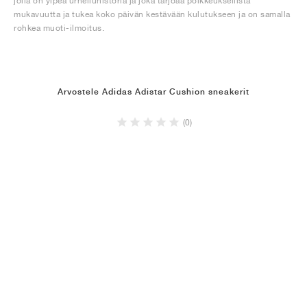
jolla on ylpeä urheiluhistoria ja joka tarjoaa poikkeuksellista
mukavuutta ja tukea koko päivän kestävään kulutukseen ja on samalla
rohkea muoti-ilmoitus.
Arvostele Adidas Adistar Cushion sneakerit
(0)