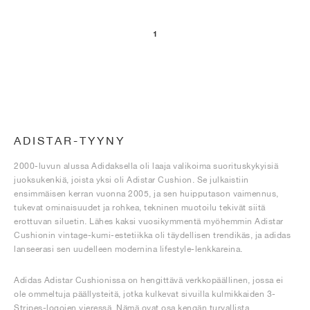
1
ADISTAR-TYYNY
2000-luvun alussa Adidaksella oli laaja valikoima suorituskykyisiä
juoksukenkiä, joista yksi oli Adistar Cushion. Se julkaistiin
ensimmäisen kerran vuonna 2005, ja sen huipputason vaimennus,
tukevat ominaisuudet ja rohkea, tekninen muotoilu tekivät siitä
erottuvan siluetin. Lähes kaksi vuosikymmentä myöhemmin Adistar
Cushionin vintage-kumi-estetiikka oli täydellisen trendikäs, ja adidas
lanseerasi sen uudelleen modernina lifestyle-lenkkareina.
Adidas Adistar Cushionissa on hengittävä verkkopäällinen, jossa ei
ole ommeltuja päällysteitä, jotka kulkevat sivuilla kulmikkaiden 3-
Stripes-logojen vieressä. Nämä ovat osa kengän turvallista