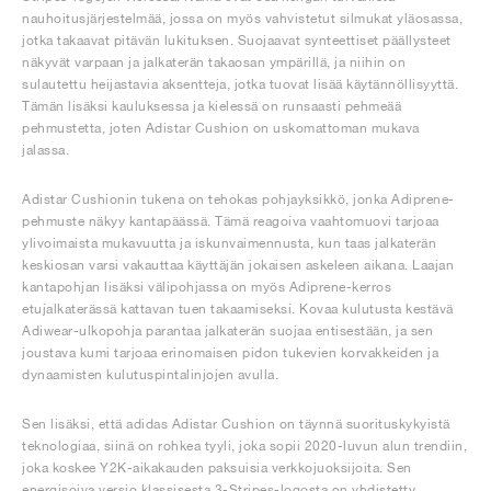
nauhoitusjärjestelmää, jossa on myös vahvistetut silmukat yläosassa,
jotka takaavat pitävän lukituksen. Suojaavat synteettiset päällysteet
näkyvät varpaan ja jalkaterän takaosan ympärillä, ja niihin on
sulautettu heijastavia aksentteja, jotka tuovat lisää käytännöllisyyttä.
Tämän lisäksi kauluksessa ja kielessä on runsaasti pehmeää
pehmustetta, joten Adistar Cushion on uskomattoman mukava
jalassa.
Adistar Cushionin tukena on tehokas pohjayksikkö, jonka Adiprene-
pehmuste näkyy kantapäässä. Tämä reagoiva vaahtomuovi tarjoaa
ylivoimaista mukavuutta ja iskunvaimennusta, kun taas jalkaterän
keskiosan varsi vakauttaa käyttäjän jokaisen askeleen aikana. Laajan
kantapohjan lisäksi välipohjassa on myös Adiprene-kerros
etujalkaterässä kattavan tuen takaamiseksi. Kovaa kulutusta kestävä
Adiwear-ulkopohja parantaa jalkaterän suojaa entisestään, ja sen
joustava kumi tarjoaa erinomaisen pidon tukevien korvakkeiden ja
dynaamisten kulutuspintalinjojen avulla.
Sen lisäksi, että adidas Adistar Cushion on täynnä suorituskykyistä
teknologiaa, siinä on rohkea tyyli, joka sopii 2020-luvun alun trendiin,
joka koskee Y2K-aikakauden paksuisia verkkojuoksijoita. Sen
energisoiva versio klassisesta 3-Stripes-logosta on yhdistetty