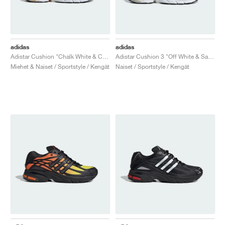
adidas
adidas
Adistar Cushion "Chalk White & Crew Yellow"
Adistar Cushion 3 "Off White & Sand"
Miehet & Naiset / Sportstyle / Kengät
Naiset / Sportstyle / Kengät