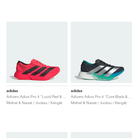
adidas
adidas
Adizero Adios Pro 4 "Lucid Red & Core Black"
Adizero Adios Pro 4 "Core Black & Glory Green"
Miehet & Naiset / Juoksu / Kengät
Miehet & Naiset / Juoksu / Kengät