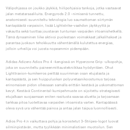
Välipohjassa on joukko jäykkiä, hiilipohjaisia tankoja, jotka vastaavat
jalan metatarsaaliluita. Energyrods 2.0 -nimisenä tunnettu,
anatomisesti suunniteltu teknologia luo saumattoman siirtymän
kantapäästä varpaisiin, lisää Lightstrike-vaahdon jäykkyyttä ja
vakautta sekä tuottaa joustavan tuntuman varpaiden irtoamishetkellä.
Tämä dynaaminen liike aktivoi puolestaan voimakkaat jalkalihakset ja
parantaa juoksun tehokkuutta vähentämällä kulutettua energiaa,
jolloin urheilija voi juosta nopeammin pidempään.
Adidas Adizero Adios Pro 4 -kengissä on Hyperzone Grip -ulkopohja,
joka on suunniteltu paineenmittaustekniikkaa hyödyntäen. Ohut
Lighttraxion-kumikerros peittää suurimman osan etujalasta ja
kantapäästä, ja sen huippuluokan polyuretaanikoostumus tarjoaa
erinomaisen pidon ollessaan samalla erittäin kestävä ja uskomattoman
kevyt. Kestävä Continental-kumipehmuste on sijoitettu strategisesti
etujalkaan suojaamaan eniten rasitusta saavaa aluetta ja tarjoamaan
tarkkaa pitoa luotettavaa varpaiden irtoamista varten. Kantapäässä
oleva syvä ura vähentää painoa ja antaa jalan taipua luonnollisesti.
Adios Pro 4:n vaikuttava pohja ja korostetut 3-Stripes-logot luovat
silmiinpistävän, mutta tyylikkään minimalistisen muotoilun. Sen