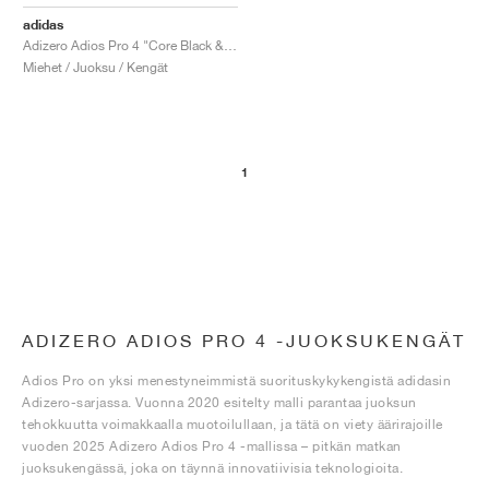
adidas
Adizero Adios Pro 4 "Core Black & Focus Olive"
Miehet / Juoksu / Kengät
1
ADIZERO ADIOS PRO 4 -JUOKSUKENGÄT
Adios Pro on yksi menestyneimmistä suorituskykykengistä adidasin
Adizero-sarjassa. Vuonna 2020 esitelty malli parantaa juoksun
tehokkuutta voimakkaalla muotoilullaan, ja tätä on viety äärirajoille
vuoden 2025 Adizero Adios Pro 4 -mallissa – pitkän matkan
juoksukengässä, joka on täynnä innovatiivisia teknologioita.