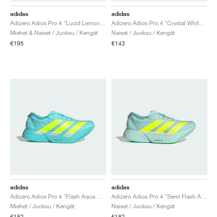
FIELD GENERAL
CRAZE
ADIRACER
MULE
471
GEL-CUMULUS 16
G.T. CUT
FORCE 58
TEKKIRA CUP
508
JORDAN
adidas
adidas
Adizero Adios Pro 4 "Lucid Lemon & Core Black"
Adizero Adios Pro 4 "Crystal White & Matte Silver"
KILLSHOT 2
MOTO 2K
ITALIA
LEGACY 312
ALLERDALE
G.T. FUTURE
PS8
ALOHA SUPER
600
Miehet & Naiset / Juoksu / Kengät
Naiset / Juoksu / Kengät
€195
€143
TOTAL 90
PHENOMENA
FORUM
JUMPMAN JACK
2000
VERTEBRAE
808
AVA ROVER
1000
HAMBURG
204L
AIR MAX 95
933
MIND
860V2
AIR RIFT
adidas
adidas
Adizero Adios Pro 4 "Flash Aqua & Lucid Lemon"
Adizero Adios Pro 4 "Semi Flash Aqua & Lucid Lemon"
Miehet / Juoksu / Kengät
Naiset / Juoksu / Kengät
€182
€182