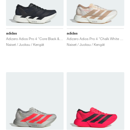
adidas
adidas
Adizero Adios Pro 4 "Core Black & Grey Five"
Adizero Adios Pro 4 "Chalk White & Warm Sandstone"
Naiset / Juoksu / Kengät
Naiset / Juoksu / Kengät