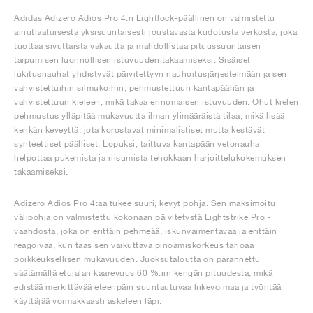
Adidas Adizero Adios Pro 4:n Lightlock-päällinen on valmistettu
ainutlaatuisesta yksisuuntaisesti joustavasta kudotusta verkosta, joka
tuottaa sivuttaista vakautta ja mahdollistaa pituussuuntaisen
taipumisen luonnollisen istuvuuden takaamiseksi. Sisäiset
lukitusnauhat yhdistyvät päivitettyyn nauhoitusjärjestelmään ja sen
vahvistettuihin silmukoihin, pehmustettuun kantapäähän ja
vahvistettuun kieleen, mikä takaa erinomaisen istuvuuden. Ohut kielen
pehmustus ylläpitää mukavuutta ilman ylimääräistä tilaa, mikä lisää
kenkän keveyttä, jota korostavat minimalistiset mutta kestävät
synteettiset päälliset. Lopuksi, taittuva kantapään vetonauha
helpottaa pukemista ja riisumista tehokkaan harjoittelukokemuksen
takaamiseksi.
Adizero Adios Pro 4:ää tukee suuri, kevyt pohja. Sen maksimoitu
välipohja on valmistettu kokonaan päivitetystä Lightstrike Pro -
vaahdosta, joka on erittäin pehmeää, iskunvaimentavaa ja erittäin
reagoivaa, kun taas sen vaikuttava pinoamiskorkeus tarjoaa
poikkeuksellisen mukavuuden. Juoksutaloutta on parannettu
säätämällä etujalan kaarevuus 60 %:iin kengän pituudesta, mikä
edistää merkittävää eteenpäin suuntautuvaa liikevoimaa ja työntää
käyttäjää voimakkaasti askeleen läpi.