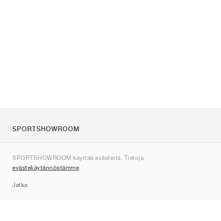
SPORTSHOWROOM
Tietoa meistä
SPORTSHOWROOM käyttää evästeitä. Tietoja
Ota yhteyttä
evästekäytännöstämme
.
Sitemap
Jatka
Tuotemerkit