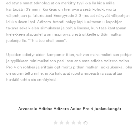
edistyneimmät teknologiat on merkitty tyylikkäillä kirjaimilla:
kantapään 39 mm:n korkeus on hienovaraisesti kohokuvioitu
välipohjaan ja futuristiset Energyrods 2.0 -jouset näkyvät välipohjan
leikkauksen läpi. Adizero-brändi näkyy läpikuultavan ulkopohjan
takana sekä kielen silmukassa ja pohjallisessa, kun taas kantapään
kielekkeen alapuolella on inspiroiva viesti sitkeille pitkän matkan
juoksijoille: ”This too shall pass”.
Upeiden edistyneiden komponenttien, vahvan maksimalistisen pohjan
ja tyylikkään minimalistisen päällisen ansiosta adidas Adizero Adios
Pro 4 on rohkea ja erittäin optimoitu pitkän matkan juoksukenkä, joka
on suunniteltu niille, jotka haluavat juosta nopeasti ja saavuttaa
henkilökohtaisia ennätyksiä.
Arvostele Adidas Adizero Adios Pro 4 juoksukengät
(0)