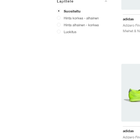
Lajittele
Suositeltu
Hinta korkea - alhainen
adidas
Hinta alhainen - korkea
Luokitus
adidas