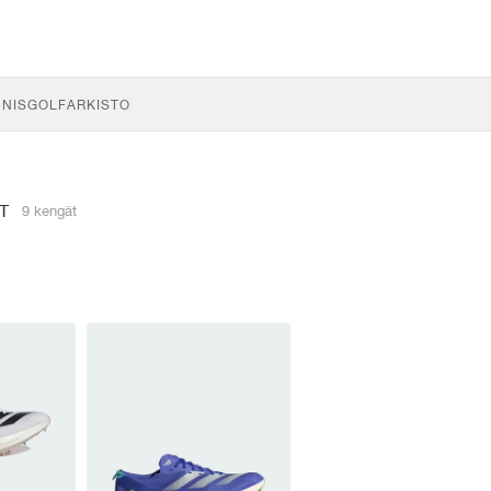
NNIS
GOLF
ARKISTO
T
9 kengät