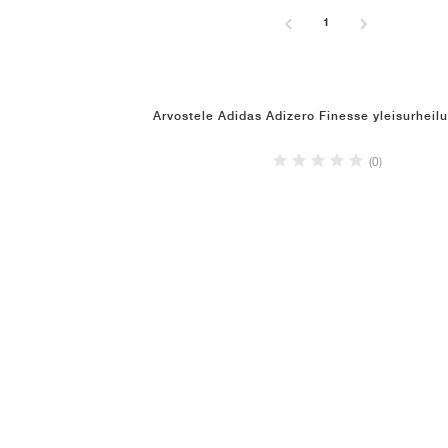
1
Arvostele Adidas Adizero Finesse yleisurheilu
(0)