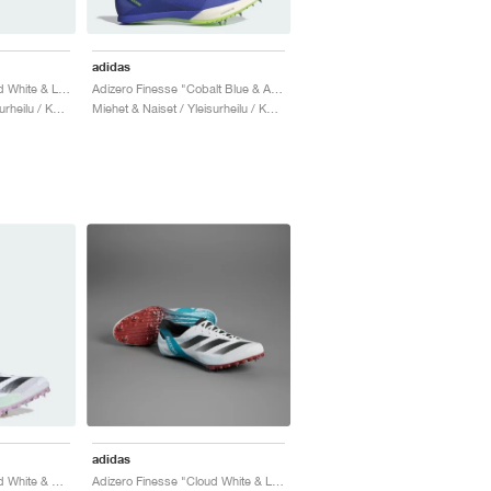
adidas
Adizero Finesse "Cloud White & Lucid Red"
Adizero Finesse "Cobalt Blue & Aurora Ink"
Miehet & Naiset / Yleisurheilu / Kengät
Miehet & Naiset / Yleisurheilu / Kengät
adidas
Adizero Finesse "Cloud White & Green Spark"
Adizero Finesse "Cloud White & Lucid Cyan"