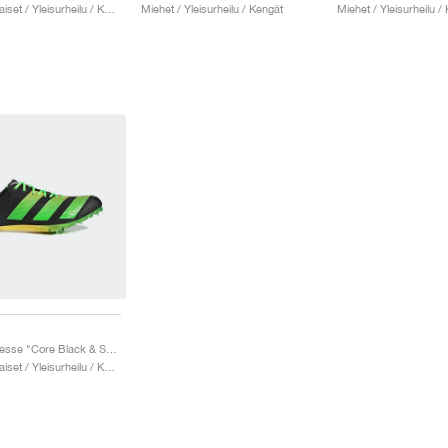
Miehet & Naiset / Yleisurheilu / Kengät
Miehet / Yleisurheilu / Kengät
Miehet / Yleisurheilu /
Adizero Finesse "Core Black & Solar Green"
Miehet & Naiset / Yleisurheilu / Kengät