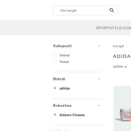
search-
btn
SPORTSTYLE
JUO
Sukupuoli
Kengät
Miehet
ADIDA
Naiset
adidas
Brändi
adidas
Kokoelma
Adizero Finesse