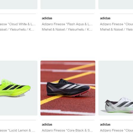
adidas
adidas
Adizero Finesse "Cloud White & Lucid Orange"
Adizero Finesse "Flash Aqua & Lucid Lemon"
Miehet & Naiset / Yleisurheilu / Kengät
Miehet & Naiset / Yleisurheilu / Kengät
adidas
adidas
Adizero Finesse "Lucid Lemon & Core Black"
Adizero Finesse "Core Black & Spark"