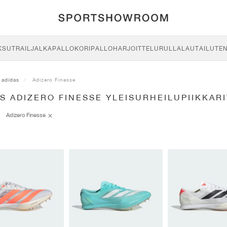
KSU
TRAIL
JALKAPALLO
KORIPALLO
HARJOITTELU
RULLALAUTAILU
TE
adidas
Adizero Finesse
S ADIZERO FINESSE YLEISURHEILUPIIKKARI
Adizero Finesse