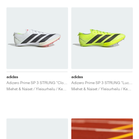
adidas
adidas
Adizero Prime SP 3 STRUNG "Cloud White & Core Black"
Adizero Prime SP 3 STRUNG "Lucid Lemon & Core Black"
Miehet & Naiset / Yleisurheilu / Kengät
Miehet & Naiset / Yleisurheilu / Kengät