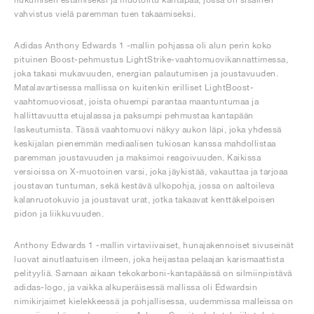
vahvistus vielä paremman tuen takaamiseksi.
Adidas Anthony Edwards 1 -mallin pohjassa oli alun perin koko
pituinen Boost-pehmustus LightStrike-vaahtomuovikannattimessa,
joka takasi mukavuuden, energian palautumisen ja joustavuuden.
Matalavartisessa mallissa on kuitenkin erilliset LightBoost-
vaahtomuoviosat, joista ohuempi parantaa maantuntumaa ja
hallittavuutta etujalassa ja paksumpi pehmustaa kantapään
laskeutumista. Tässä vaahtomuovi näkyy aukon läpi, joka yhdessä
keskijalan pienemmän mediaalisen tukiosan kanssa mahdollistaa
paremman joustavuuden ja maksimoi reagoivuuden. Kaikissa
versioissa on X-muotoinen varsi, joka jäykistää, vakauttaa ja tarjoaa
joustavan tuntuman, sekä kestävä ulkopohja, jossa on aaltoileva
kalanruotokuvio ja joustavat urat, jotka takaavat kenttäkelpoisen
pidon ja liikkuvuuden.
Anthony Edwards 1 -mallin virtaviivaiset, hunajakennoiset sivuseinät
luovat ainutlaatuisen ilmeen, joka heijastaa pelaajan karismaattista
pelityyliä. Samaan aikaan tekokarboni-kantapäässä on silmiinpistävä
adidas-logo, ja vaikka alkuperäisessä mallissa oli Edwardsin
nimikirjaimet kielekkeessä ja pohjallisessa, uudemmissa malleissa on