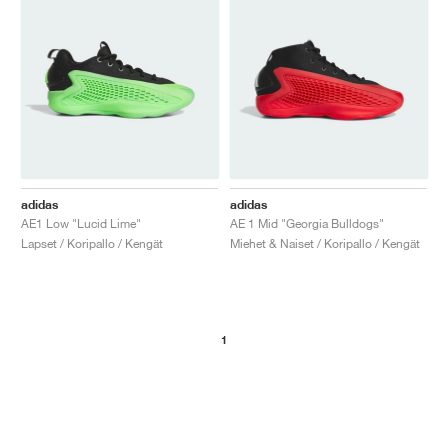
adidas
adidas
AE1 Low "Lucid Lime"
AE 1 Mid "Georgia Bulldogs"
Lapset / Koripallo / Kengät
Miehet & Naiset / Koripallo / Kengät
1