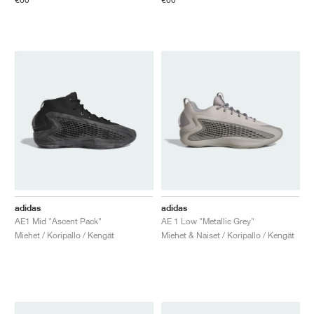
adidas
adidas
AE1 Mid "Ascent Pack"
AE 1 Low "Metallic Grey"
Miehet / Koripallo / Kengät
Miehet & Naiset / Koripallo / Kengät