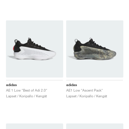
adidas
adidas
AE 1 Low "Best of Adi 2.0"
AE1 Low "Ascent Pack"
Lapset / Koripallo / Kengät
Lapset / Koripallo / Kengät