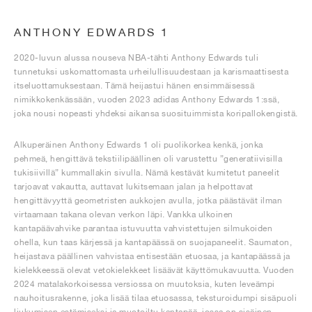
ANTHONY EDWARDS 1
2020-luvun alussa nouseva NBA-tähti Anthony Edwards tuli
tunnetuksi uskomattomasta urheilullisuudestaan ja karismaattisesta
itseluottamuksestaan. Tämä heijastui hänen ensimmäisessä
nimikkokenkässään, vuoden 2023 adidas Anthony Edwards 1:ssä,
joka nousi nopeasti yhdeksi aikansa suosituimmista koripallokengistä.
Alkuperäinen Anthony Edwards 1 oli puolikorkea kenkä, jonka
pehmeä, hengittävä tekstiilipäällinen oli varustettu ”generatiivisilla
tukisiivillä” kummallakin sivulla. Nämä kestävät kumitetut paneelit
tarjoavat vakautta, auttavat lukitsemaan jalan ja helpottavat
hengittävyyttä geometristen aukkojen avulla, jotka päästävät ilman
virtaamaan takana olevan verkon läpi. Vankka ulkoinen
kantapäävahvike parantaa istuvuutta vahvistettujen silmukoiden
ohella, kun taas kärjessä ja kantapäässä on suojapaneelit. Saumaton,
heijastava päällinen vahvistaa entisestään etuosaa, ja kantapäässä ja
kielekkeessä olevat vetokielekkeet lisäävät käyttömukavuutta. Vuoden
2024 matalakorkoisessa versiossa on muutoksia, kuten leveämpi
nauhoitusrakenne, joka lisää tilaa etuosassa, teksturoidumpi sisäpuoli
liukumisen estämiseksi ja muotoiltu kantapää, jossa on sisäinen