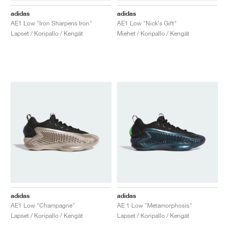
adidas
adidas
AE1 Low "Iron Sharpens Iron"
AE1 Low "Nick's Gift"
Lapset / Koripallo / Kengät
Miehet / Koripallo / Kengät
adidas
adidas
AE1 Low "Champagne"
AE 1 Low "Metamorphosis"
Lapset / Koripallo / Kengät
Lapset / Koripallo / Kengät