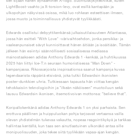
sen sijaan hänen dynaaminen A-logo. Suorituskykytekniikat, kuten
LightBoost-vaahto ja X-torsion-levy, ovat esillä kantapään ja
ulkopohjan näkyvissä osissa, mikä luo rohkean esteettisen ilmeen,
jossa muoto ja toiminnallisuus yhdistyvät tyylikkäästi.
Edwards osallistui debyyttikenkänsä julkaisutilaisuuteen Atlantassa,
jossa hän esitteli "With Love" -värivaihtoehdon, jonka persikka- ja
vaaleanpunaiset sävyt kunnioittavat hänen äitiään ja isoäitiään. Tämän
jälkeen hän esiintyi säännöllisesti sosiaalisessa mediassa
mainostaakseen adidas Anthony Edwards 1 -kenkää, ja huhtikuussa
2025 hän liittyi Ice-T:n seuraan humoristisessa "Man Down" -
kampanjassa. Rikossarjoista inspiraationsa saanut kampanja kuvaa
legendaarista räppäriä etsivänä, joka tutkii Edwardsin ikonisten
poster-dunkkien uhria. Tutkiessaan tapausta hän viittaa kengän
tehokkaisiin teknologioihin ja ”ilkeän näköiseen” muotoiluun sekä
lausuu Edwardsin ikonisen, itsemotivoivan mottonsa: ”believe that”.
Koripallokenkänä adidas Anthony Edwards 1 on yksi parhaista. Sen
erottuva päällinen ja huippuluokan pohja tarjoavat vertaansa vailla
olevan yhdistelmän tukevaa vakautta, nopeaa reagointikykyä ja tarkkaa
hallintaa kentällä, kun taas sen ainutlaatuinen ulkonäkö antaa sille
monipuolisuuden, joka tekee siitä tyylikkään vapaa-ajan kengän.