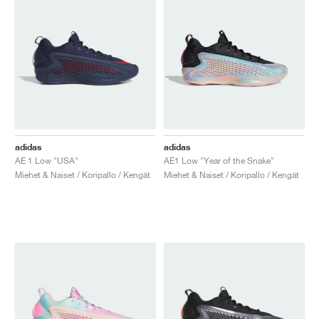
adidas
adidas
AE 1 Low "USA"
AE1 Low "Year of the Snake"
Miehet & Naiset / Koripallo / Kengät
Miehet & Naiset / Koripallo / Kengät