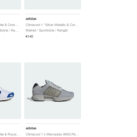
adidas
Climacool 1 "Cloud White & Core Black"
Climacool 1 "Silver Metallic & Core Black"
Miehet & Naiset / Sportstyle / Kengät
Miehet / Sportstyle / Kengät
€140
adidas
Climacool 1 "Cloud White & Royal Blue"
Climacool 1 x Mercedes AMG Petronas Formula One Team "Grey One & Semi Mint Rush"