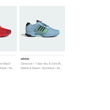
adidas
re Black"
Climacool 1 "Clear Sky & Core Black"
Miehet & Naiset / Sportstyle / Kengät
Miehet & Naiset / Sportstyle / Kengät