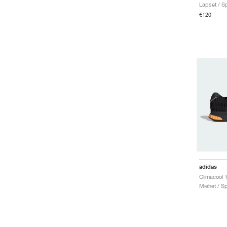
Lapset / Sp
€120
adidas
Miehet / Sp