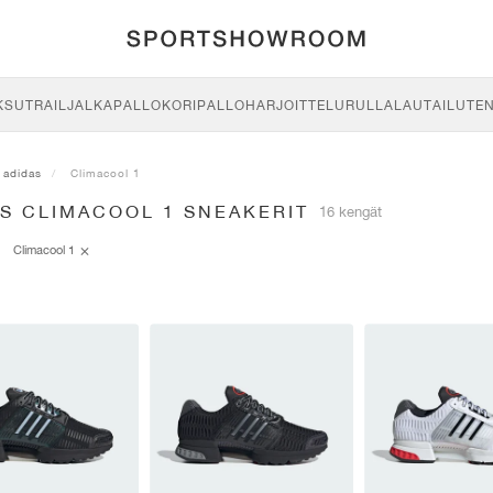
KSU
TRAIL
JALKAPALLO
KORIPALLO
HARJOITTELU
RULLALAUTAILU
TE
adidas
Climacool 1
AS CLIMACOOL 1 SNEAKERIT
16 kengät
Climacool 1