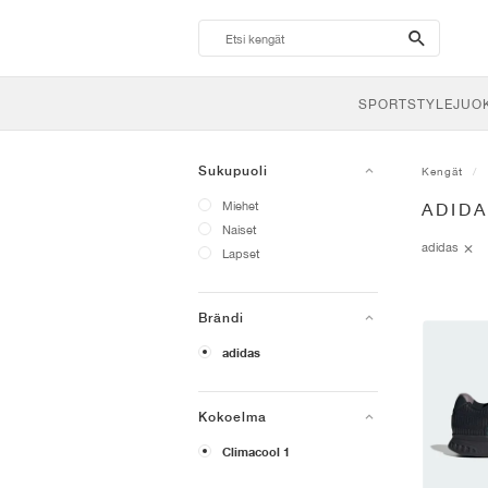
search-
btn
SPORTSTYLE
JUO
Sukupuoli
Kengät
Miehet
ADID
Naiset
adidas
Lapset
Brändi
adidas
Kokoelma
Climacool 1