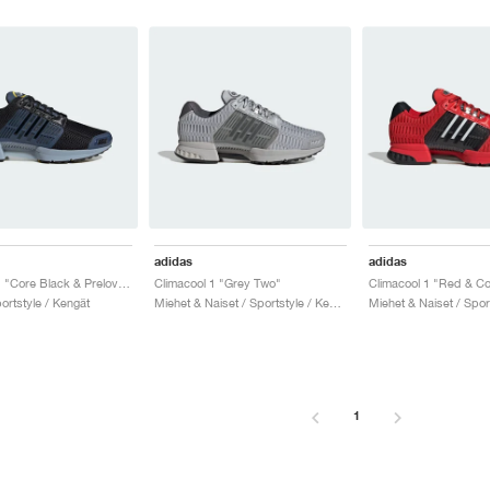
adidas
adidas
Climacool 1 "Core Black & Preloved Ink"
Climacool 1 "Grey Two"
Climacool 1 "Red & Co
ortstyle / Kengät
Miehet & Naiset / Sportstyle / Kengät
1