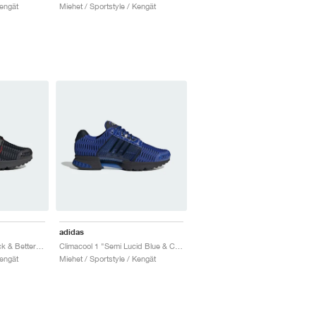
Kengät
Miehet / Sportstyle / Kengät
adidas
Climacool 1 "Core Black & Better Scarlet"
Climacool 1 "Semi Lucid Blue & Core Black"
Kengät
Miehet / Sportstyle / Kengät