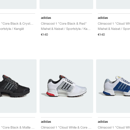
adidas
adidas
Climacool 1 "Core Black & Crystal Sky"
Climacool 1 "Core Black & Red"
ortstyle / Kengät
Miehet & Naiset / Sportstyle / Kengät
€140
€140
adidas
adidas
Climacool 1 "Core Black & Matte Silver"
Climacool 1 "Cloud White & Core Black"