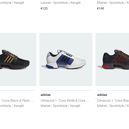
ortstyle / Kengät
Lapset / Sportstyle / Kengät
Miehet / Sportstyle / 
€120
€146
adidas
adidas
Climacool 1 "Core Black & Flash Orange"
Climacool 1 "Core White & Core Black"
ortstyle / Kengät
Miehet / Sportstyle / Kengät
Miehet / Sportstyle / 