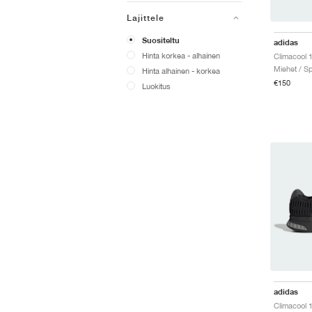
Lajittele
Suositeltu
adidas
Hinta korkea - alhainen
Miehet / Sp
Hinta alhainen - korkea
€150
Luokitus
adidas