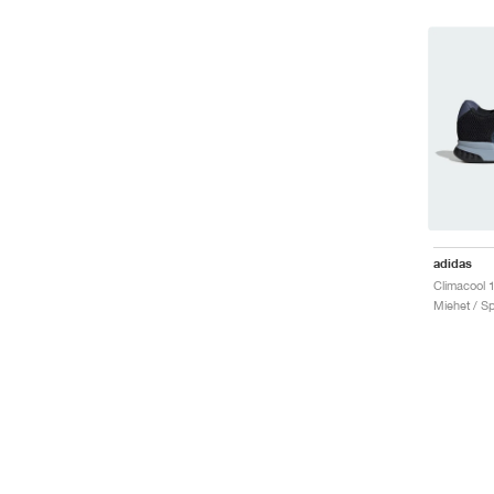
adidas
Miehet / Sp