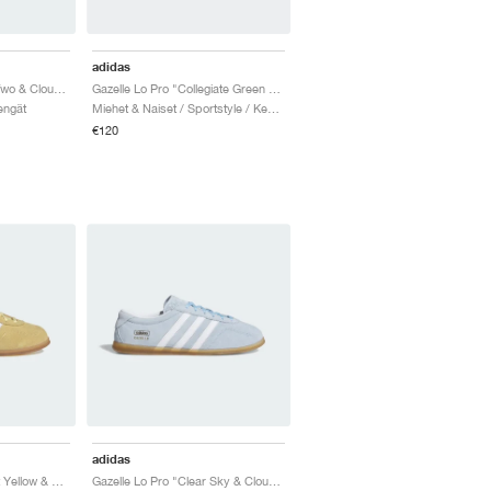
adidas
Gazelle Lo Pro "Grey Two & Cloud White"
Gazelle Lo Pro "Collegiate Green & Cloud White"
engät
Miehet & Naiset / Sportstyle / Kengät
€120
adidas
Gazelle Lo Pro "Almost Yellow & Cloud White"
Gazelle Lo Pro "Clear Sky & Cloud White"