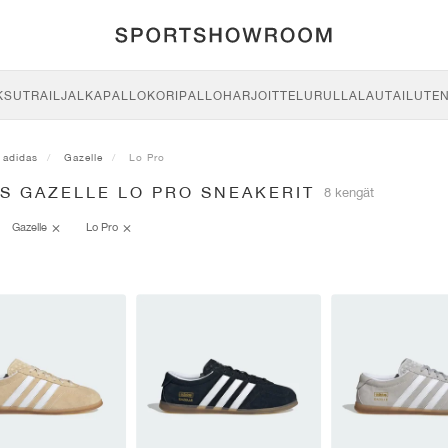
KSU
TRAIL
JALKAPALLO
KORIPALLO
HARJOITTELU
RULLALAUTAILU
TE
adidas
Gazelle
Lo Pro
S GAZELLE LO PRO SNEAKERIT
8 kengät
Gazelle
Lo Pro