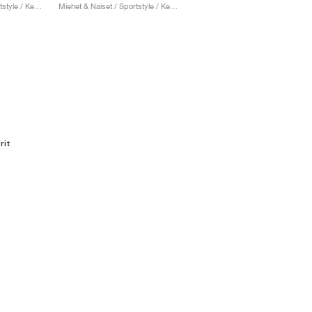
Miehet & Naiset / Sportstyle / Kengät
Miehet & Naiset / Sportstyle / Kengät
rit