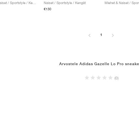
Miehet & Naiset / Sportstyle / Kengät
Naiset / Sportstyle / Kengät
€130
1
Arvostele Adidas Gazelle Lo Pro sneake
(0)