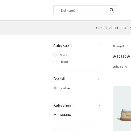
search-
btn
SPORTSTYLE
JUO
Sukupuoli
Kengät
Miehet
ADIDA
Naiset
adidas
Brändi
adidas
Kokoelma
Gazelle