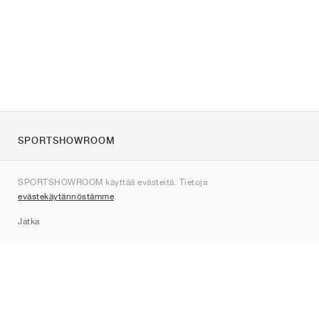
SPORTSHOWROOM
Tietoa meistä
SPORTSHOWROOM käyttää evästeitä. Tietoja
Ota yhteyttä
evästekäytännöstämme
.
Sitemap
Jatka
Tuotemerkit
Nike
Jordan
adidas