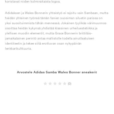
koristavat niiden kolmiraitaista logoa.
Adidaksen ja Wales Bonnerin yhteistyö ei rajoitu vain Sambaan, mutta
heidän yhteinen työnsä tämän fanien suosiman siluetin parissa on
yksi suosituimmista tähän mennessä. Jokainen tyylikäs värimuunnos
osoittaa heidän kykynsä yhdistää klassinen urheiluestetiikka ja
ylellisen muodin elementit, mutta Grace Bonnerin brittiläis-
jamaikalainen perintö antaa mallistolle todella ainutlaatuisen
identiteetin ja tekee siitä erottuvan osan nykypäivän
lenkkarikulttuuria.
Arvostele Adidas Samba Wales Bonner sneakerit
(0)