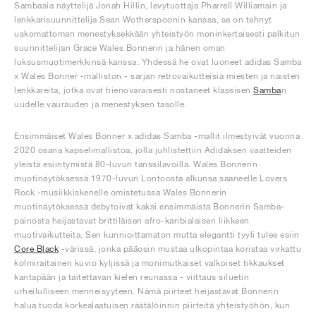
Sambasia näyttelijä Jonah Hillin, levytuottaja Pharrell Williamsin ja
lenkkarisuunnittelija Sean Wotherspoonin kanssa, se on tehnyt
uskomattoman menestyksekkään yhteistyön moninkertaisesti palkitun
suunnittelijan Grace Wales Bonnerin ja hänen oman
luksusmuotimerkkinsä kanssa. Yhdessä he ovat luoneet adidas Samba
x Wales Bonner -malliston - sarjan retrovaikutteisia miesten ja naisten
lenkkareita, jotka ovat hienovaraisesti nostaneet klassisen
Samba
n
uudelle vaurauden ja menestyksen tasolle.
Ensimmäiset Wales Bonner x adidas Samba -mallit ilmestyivät vuonna
2020 osana kapselimallistoa, jolla juhlistettiin Adidaksen vaatteiden
yleistä esiintymistä 80-luvun tanssilavoilla. Wales Bonnerin
muotinäytöksessä 1970-luvun Lontoosta alkunsa saaneelle Lovers
Rock -musiikkiskenelle omistetussa Wales Bonnerin
muotinäytöksessä debytoivat kaksi ensimmäistä Bonnerin Samba-
painosta heijastavat brittiläisen afro-karibialaisen liikkeen
muotivaikutteita. Sen kunnioittamaton mutta elegantti tyyli tulee esiin
Core Black
-värissä, jonka pääosin mustaa ulkopintaa koristaa virkattu
kolmiraitainen kuvio kyljissä ja monimutkaiset valkoiset tikkaukset
kantapään ja taitettavan kielen reunassa - viittaus siluetin
urheilulliseen menneisyyteen. Nämä piirteet heijastavat Bonnerin
halua tuoda korkealaatuisen räätälöinnin piirteitä yhteistyöhön, kun