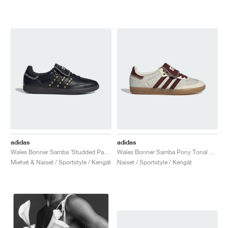
adidas
adidas
Wales Bonner Samba ‘Studded Pack’ "Black"
Wales Bonner Samba Pony Tonal "Cream White & Mystery Brown"
Miehet & Naiset / Sportstyle / Kengät
Naiset / Sportstyle / Kengät