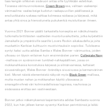
taas kengän silkkinen sisävuori antaa sille tyylikkään estetiikan.
Toisessa värimuunnoksessa,
Cream Brown
issa, valitaan vaaleampi
värimaailma: vaalea beige kudotun raakapuuvillan päällisessä ja
ensiluokkaista ruskeaa nahkaa kolmessa raidassa ja kärjessä, mikä
antaa yhtä siroa ja hienostuneita pukukenkiä muistuttavan ilmeen.
Vuonna 2021 Bonner päätti tarkastella konseptia eri näkökulmasta
tutkimalla brittiläisten vaatteiden muotoiluvaikutteita, jotka kuljetettiin
Jamaikalle ja ympäröiville saarille Lovers Rockin aikakaudella ja joita
muokattiin Karibian kulttuurin muotivirtauksiin sopiviksi. Tuloksena
syntyi kaksi uutta adidas Samba x Wales Bonner -värimuotoa, joiden
ulkoasu on täysin erilainen kuin ensimmäisten parien.
Collegiate Navy
-mallissa on syvänsininen tumbled-nahkapäällinen, jossa on
mokkanahkaisia korostuksia kärjessä ja silmänvarressa, keltaiset
sivuseinälogot, Wales Bonner -brändäys sivusivussa ja kermanvärinen
kieli. Monet näistä elementeistä näkyvät myös
Black Green
-mallissa,
mutta mustan nahan ja mokkanahan käyttö yläosassa ja
smaragdinvihreä väri kolmiraidallisissa logoissa, nauhoissa ja
sisäosassa erottaa sen vastineestaan.
Bonner jatkoi näkemyksensä laajentamista adidas Sambasta vuonna
2022, kun hän jälleen kerran syventyi Karibian perintöönsä ja leikki