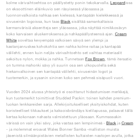
kolme värivaihtoehtoa on päällystetty ponin tekokarvalla.
Leopard
issa
on eksoottinen eläinkuvio sen räsyisessä yläosassa ja
luonnonvalkoista nahkaa sen kielessä, kantapään kielekkeessä ja
sivuseinän logoissa, kun taas
Black
sisältää samankaltaisia
kermanvärisiä aksentteja sen yläosassa, joka näyttää nimikkosävyn
koko karvaisen aluskerroksensa ja nahkapäällysteensä ajan.
Cream
White
soveltaa kevyempää valkoisen sävyä sen ylempi ja
kastanjanruskea kohokohtia sen nahka kolme raitaa ja kantapää
välilehti, ennen kuin neljäs värivaihtoehto set vaihtaa materiaalit
sekoitus nylon, mokka ja nahka. Tunnetaan
Fox Brown
, tämä iteraatio
on tumma mahonki sävy yli suurin osa sen ulkopuolella sekä
hiekanvalkoinen sen kantapää välilehti, sivuseinän logot ja
tuotemerkin, ja syaanin sininen koko sen pehmeä sisäpuoli vuori.
Vuoden 2024 alussa yhteistyö ei osoittanut hidastumisen merkkejä,
kun tuotemerkit toimittivat Studded Packin: toinen kahden premium-
luokan lenkkareiden sarja. Allekirjoitukselliset yksityiskohdat, kuten
koristeelliset tikkaukset ja kaksoisbrändäys kielilapussa, palaavat tällä
kertaa kokonaan nahasta valmistettuun yläosaan. Kummassakin
värissä on vain yksi sävy, joka vastaa sen lempinimeä -
Black
ja
Cream
- ja molemmat eroavat Wales Bonner Samba -malliston muista
jäsenistä silmäänpistävien metallisten kultaisten nastojen avulla, jotka