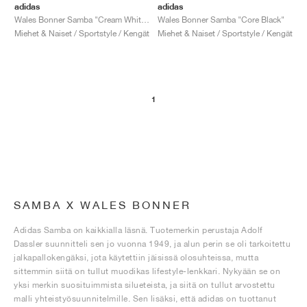
adidas
adidas
Wales Bonner Samba "Cream White & Brown"
Wales Bonner Samba "Core Black"
Miehet & Naiset / Sportstyle / Kengät
Miehet & Naiset / Sportstyle / Kengät
1
SAMBA X WALES BONNER
Adidas Samba on kaikkialla läsnä. Tuotemerkin perustaja Adolf
Dassler suunnitteli sen jo vuonna 1949, ja alun perin se oli tarkoitettu
jalkapallokengäksi, jota käytettiin jäisissä olosuhteissa, mutta
sittemmin siitä on tullut muodikas lifestyle-lenkkari. Nykyään se on
yksi merkin suosituimmista silueteista, ja siitä on tullut arvostettu
malli yhteistyösuunnitelmille. Sen lisäksi, että adidas on tuottanut