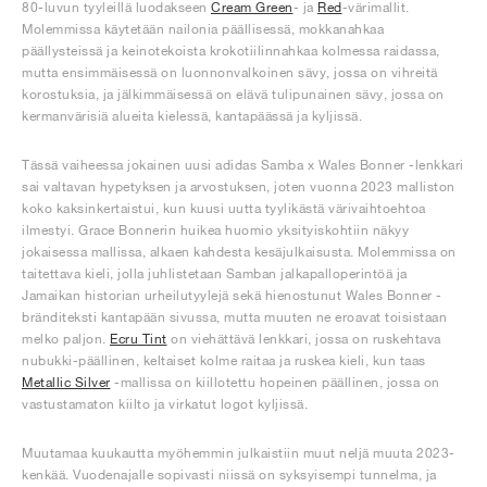
80-luvun tyyleillä luodakseen
Cream Green
- ja
Red
-värimallit.
Molemmissa käytetään nailonia päällisessä, mokkanahkaa
päällysteissä ja keinotekoista krokotiilinnahkaa kolmessa raidassa,
mutta ensimmäisessä on luonnonvalkoinen sävy, jossa on vihreitä
korostuksia, ja jälkimmäisessä on elävä tulipunainen sävy, jossa on
kermanvärisiä alueita kielessä, kantapäässä ja kyljissä.
Tässä vaiheessa jokainen uusi adidas Samba x Wales Bonner -lenkkari
sai valtavan hypetyksen ja arvostuksen, joten vuonna 2023 malliston
koko kaksinkertaistui, kun kuusi uutta tyylikästä värivaihtoehtoa
ilmestyi. Grace Bonnerin huikea huomio yksityiskohtiin näkyy
jokaisessa mallissa, alkaen kahdesta kesäjulkaisusta. Molemmissa on
taitettava kieli, jolla juhlistetaan Samban jalkapalloperintöä ja
Jamaikan historian urheilutyylejä sekä hienostunut Wales Bonner -
bränditeksti kantapään sivussa, mutta muuten ne eroavat toisistaan
melko paljon.
Ecru Tint
on viehättävä lenkkari, jossa on ruskehtava
nubukki-päällinen, keltaiset kolme raitaa ja ruskea kieli, kun taas
Metallic Silver
-mallissa on kiillotettu hopeinen päällinen, jossa on
vastustamaton kiilto ja virkatut logot kyljissä.
Muutamaa kuukautta myöhemmin julkaistiin muut neljä muuta 2023-
kenkää. Vuodenajalle sopivasti niissä on syksyisempi tunnelma, ja