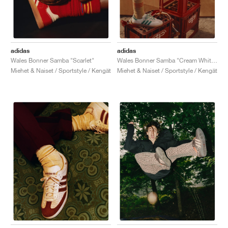
adidas
adidas
Wales Bonner Samba "Scarlet"
Wales Bonner Samba "Cream White & Bold Green"
Miehet & Naiset / Sportstyle / Kengät
Miehet & Naiset / Sportstyle / Kengät