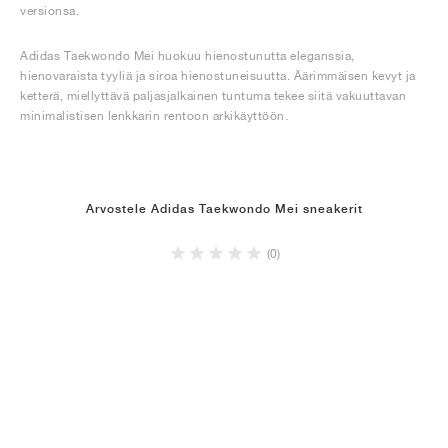
versionsa.
Adidas Taekwondo Mei huokuu hienostunutta eleganssia,
hienovaraista tyyliä ja siroa hienostuneisuutta. Äärimmäisen kevyt ja
ketterä, miellyttävä paljasjalkainen tuntuma tekee siitä vakuuttavan
minimalistisen lenkkarin rentoon arkikäyttöön.
Arvostele Adidas Taekwondo Mei sneakerit
(0)