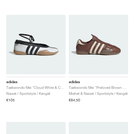
adidas
adidas
Taekwondo Mei "Cloud White & Core Black"
Taekwondo Mei "Preloved Brown & Cream White"
Naiset / Sportstyle / Kengät
Miehet & Naiset / Sportstyle / Kengät
€105
€84,50