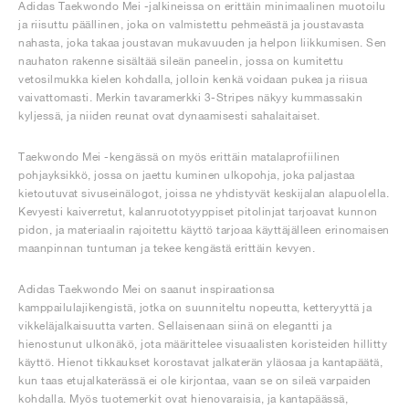
Adidas Taekwondo Mei -jalkineissa on erittäin minimaalinen muotoilu
ja riisuttu päällinen, joka on valmistettu pehmeästä ja joustavasta
nahasta, joka takaa joustavan mukavuuden ja helpon liikkumisen. Sen
nauhaton rakenne sisältää sileän paneelin, jossa on kumitettu
vetosilmukka kielen kohdalla, jolloin kenkä voidaan pukea ja riisua
vaivattomasti. Merkin tavaramerkki 3-Stripes näkyy kummassakin
kyljessä, ja niiden reunat ovat dynaamisesti sahalaitaiset.
Taekwondo Mei -kengässä on myös erittäin matalaprofiilinen
pohjayksikkö, jossa on jaettu kuminen ulkopohja, joka paljastaa
kietoutuvat sivuseinälogot, joissa ne yhdistyvät keskijalan alapuolella.
Kevyesti kaiverretut, kalanruototyyppiset pitolinjat tarjoavat kunnon
pidon, ja materiaalin rajoitettu käyttö tarjoaa käyttäjälleen erinomaisen
maanpinnan tuntuman ja tekee kengästä erittäin kevyen.
Adidas Taekwondo Mei on saanut inspiraationsa
kamppailulajikengistä, jotka on suunniteltu nopeutta, ketteryyttä ja
vikkeläjalkaisuutta varten. Sellaisenaan siinä on elegantti ja
hienostunut ulkonäkö, jota määrittelee visuaalisten koristeiden hillitty
käyttö. Hienot tikkaukset korostavat jalkaterän yläosaa ja kantapäätä,
kun taas etujalkaterässä ei ole kirjontaa, vaan se on sileä varpaiden
kohdalla. Myös tuotemerkit ovat hienovaraisia, ja kantapäässä,