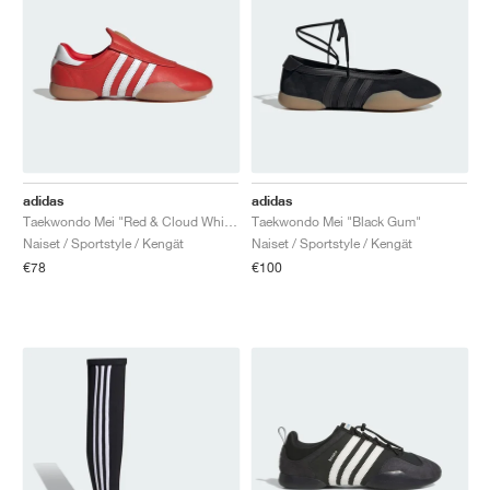
adidas
adidas
Taekwondo Mei "Red & Cloud White"
Taekwondo Mei "Black Gum"
Naiset / Sportstyle / Kengät
Naiset / Sportstyle / Kengät
€78
€100