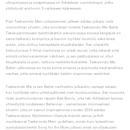
ulkopohjassa ja sisäpohjassa on Adidaksen vuoristologot, jotka
yhdistyvät erottuviin 3-raitaiseen kääreeseen.
Pian Taekwondo Mein julkaisemisen jälkeen adidas julkaisi vielä
riisutumman siluetin, joka tunnetaan nimellä Taekwondo Mei Ballet.
Tässä perinteiseen balettilakettiin perustuvassa sirossä kengässä on
sama halkaistu kumipohja ja kauniin tyylikäs muotoilu sekä leveä
aukko, joka ulottuu kantapäästä etujalkaterään. Sen ympärille
kietoutuvissa 3-Strip-nauhoissa on sileät reunat, jotka tekevät siitä
entistä virtaviivaisemman näköisen, ja sen päällysteissä on ohut
etujalkaraita ja pieni, taittuva merkkikorkokieleke. Taekwondo Mei
Ballet -jalkineissa on myös kolme erilaista ja eripituista nauhamallista
nauhaa, jotka antavat tyylikkään baletin inspiroiman estetiikan.
Taekwondo Mei ja sen Ballet-vaihtoehto julkaistiin samaan aikaan,
kun tyylikkäät retro-urheilujalkineet ovat muotisuuntaus. Sen suosiota
lisäsi puertoricolainen räppäri Bad Bunny, joka teki Adidaksen kanssa
yhteistyötä luodakseen Ballerinan - samanlaisen minimaalisen
siluetin, joka on saanut inspiraationsa vuoden 2024 adidas
Taekwondosta. Myöhemmin lifestyle-brändit atmos ja Kith
muokkasivat Taekwondo Mein uudelleen, ennen kuin kokeellinen
australialaismerkki Song for the Mute julkaisi oman ainutlaatuisen