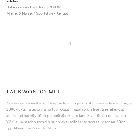
adidas
Ballerina para Bad Bunny "Off White & Core Black"
Miehet & Naiset / Sportstyle / Kengät
1
TAEKWONDO MEI
Adidas on valmistanut kamppailulajien jalkineita jo vuosikymmeniä, ja
2000-luvun alussa nämä tyylikkäät, matalaprofiiliset treenikengät
alettiin ottaa käyttöön jokapäiväisiksi jalkineiksi. Tämän omituisen
Y2K-aikakauden trendin kunniaksi adidas lanseerasi vuonna 2025
tyylikkään Taekwondo Mein.