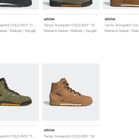
adidas
adidas
Terrex Snowpitch COLD.RDY "Core Black & Semi Impact Orange"
Terrex Snowpitch COLD.RDY "Olive Strata"
iset / Retkeily / Kengät
Miehet & Naiset / Retkeily / Kengät
Miehet & Naiset / Retk
adidas
Terrex Snowpitch COLD.RDY "Focus Olive & Core Black"
Terrex Snowpitch COLD.RDY "Mesa"