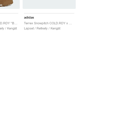
adidas
Terrex Snowpitch COLD.RDY "Bronze Strata"
Terrex Snowpitch COLD.RDY x Disney "Mickey in the Outdoors"
eily / Kengät
Lapset / Retkeily / Kengät