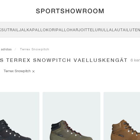
KSU
TRAIL
JALKAPALLO
KORIPALLO
HARJOITTELU
RULLALAUTAILU
TE
adidas
Terrex Snowpitch
AS TERREX SNOWPITCH VAELLUSKENGÄT
6 ke
Terrex Snowpitch