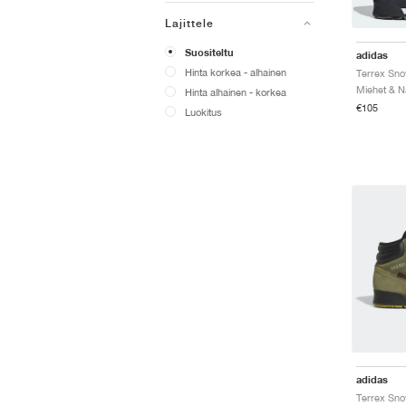
Lajittele
Suositeltu
adidas
Hinta korkea - alhainen
Miehet & Na
Hinta alhainen - korkea
€105
Luokitus
adidas