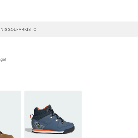
NNIS
GOLF
ARKISTO
ngät