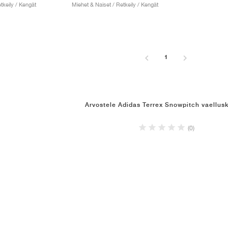
tkeily / Kengät
Miehet & Naiset / Retkeily / Kengät
1
Arvostele Adidas Terrex Snowpitch vaellus
(0)