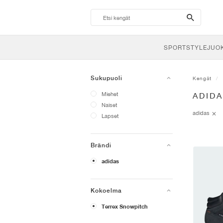
search-
btn
SPORTSTYLE
JUO
Sukupuoli
Kengät
Miehet
ADID
Naiset
adidas
Lapset
Brändi
adidas
Kokoelma
Terrex Snowpitch