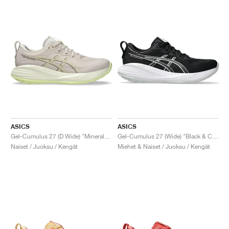
ASICS
ASICS
Gel-Cumulus 27 (D Wide) "Mineral Beige & Huddle Yellow"
Gel-Cumulus 27 (Wide) "Black & Concrete"
Naiset / Juoksu / Kengät
Miehet & Naiset / Juoksu / Kengät