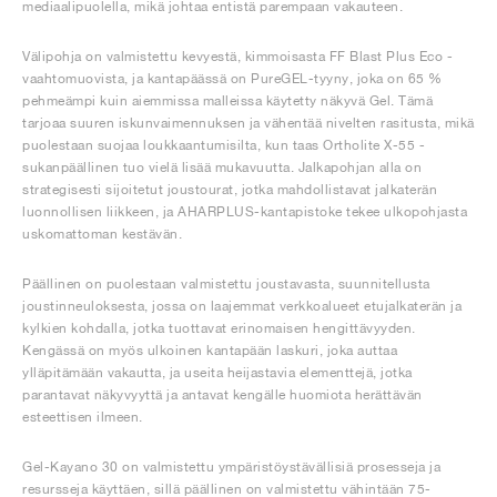
mediaalipuolella, mikä johtaa entistä parempaan vakauteen.
Välipohja on valmistettu kevyestä, kimmoisasta FF Blast Plus Eco -
vaahtomuovista, ja kantapäässä on PureGEL-tyyny, joka on 65 %
pehmeämpi kuin aiemmissa malleissa käytetty näkyvä Gel. Tämä
tarjoaa suuren iskunvaimennuksen ja vähentää nivelten rasitusta, mikä
puolestaan suojaa loukkaantumisilta, kun taas Ortholite X-55 -
sukanpäällinen tuo vielä lisää mukavuutta. Jalkapohjan alla on
strategisesti sijoitetut joustourat, jotka mahdollistavat jalkaterän
luonnollisen liikkeen, ja AHARPLUS-kantapistoke tekee ulkopohjasta
uskomattoman kestävän.
Päällinen on puolestaan valmistettu joustavasta, suunnitellusta
joustinneuloksesta, jossa on laajemmat verkkoalueet etujalkaterän ja
kylkien kohdalla, jotka tuottavat erinomaisen hengittävyyden.
Kengässä on myös ulkoinen kantapään laskuri, joka auttaa
ylläpitämään vakautta, ja useita heijastavia elementtejä, jotka
parantavat näkyvyyttä ja antavat kengälle huomiota herättävän
esteettisen ilmeen.
Gel-Kayano 30 on valmistettu ympäristöystävällisiä prosesseja ja
resursseja käyttäen, sillä päällinen on valmistettu vähintään 75-