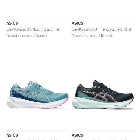
ASICS
ASICS
Gel-Kayano 30 "Light Sapphire"
Gel-Kayano 30 "French Blue & Mint"
Naiset / Juoksu / Kengät
Naiset / Juoksu / Kengät
ASICS
ASICS