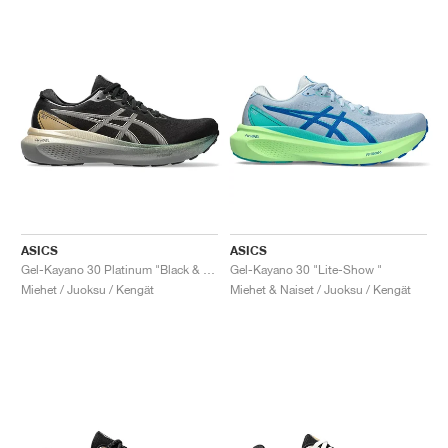
ASICS
ASICS
Gel-Kayano 30 Platinum "Black & Champagne"
Gel-Kayano 30 "Lite-Show "
Miehet / Juoksu / Kengät
Miehet & Naiset / Juoksu / Kengät