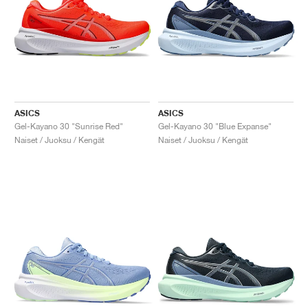
ASICS
ASICS
Gel-Kayano 30 "Sunrise Red"
Gel-Kayano 30 "Blue Expanse"
Naiset / Juoksu / Kengät
Naiset / Juoksu / Kengät