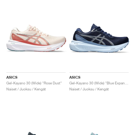
ASICS
ASICS
Gel-Kayano 30 (Wide) "Rose Dust"
Gel-Kayano 30 (Wide) "Blue Expanse"
Naiset / Juoksu / Kengät
Naiset / Juoksu / Kengät