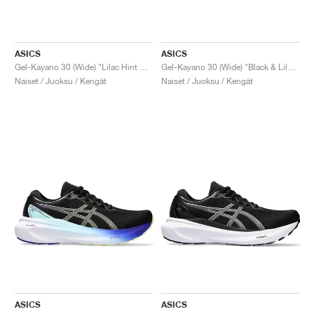
ASICS
ASICS
Gel-Kayano 30 (Wide) "Lilac Hint & Ash Rock"
Gel-Kayano 30 (Wide) "Black & Lilac Hint"
Naiset / Juoksu / Kengät
Naiset / Juoksu / Kengät
ASICS
ASICS