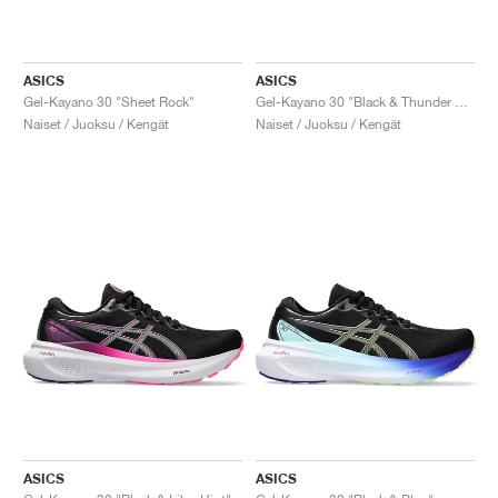
ASICS
ASICS
Gel-Kayano 30 "Sheet Rock"
Gel-Kayano 30 "Black & Thunder Blue"
Naiset / Juoksu / Kengät
Naiset / Juoksu / Kengät
ASICS
ASICS