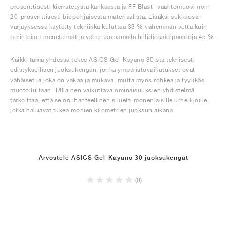
prosenttisesti kierrätetystä kankaasta ja FF Blast -vaahtomuovi noin
20-prosenttisesti biopohjaisesta materiaalista. Lisäksi sukkaosan
värjäyksessä käytetty tekniikka kuluttaa 33 % vähemmän vettä kuin
perinteiset menetelmät ja vähentää samalla hiilidioksidipäästöjä 45 %.
Kaikki tämä yhdessä tekee ASICS Gel-Kayano 30:stä teknisesti
edistyksellisen juoksukengän, jonka ympäristövaikutukset ovat
vähäiset ja joka on vakaa ja mukava, mutta myös rohkea ja tyylikäs
muotoilultaan. Tällainen vaikuttava ominaisuuksien yhdistelmä
tarkoittaa, että se on ihanteellinen siluetti monenlaisille urheilijoille,
jotka haluavat tukea monien kilometrien juoksun aikana.
Arvostele ASICS Gel-Kayano 30 juoksukengät
(0)