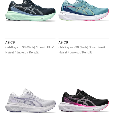
ASICS
ASICS
Gel-Kayano 30 (Wide) "French Blue"
Gel-Kayano 30 (Wide) "Gris Blue & Lime Green"
Naiset / Juoksu / Kengät
Naiset / Juoksu / Kengät