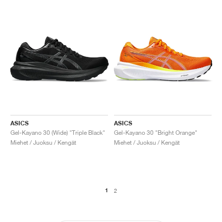
ASICS
ASICS
Gel-Kayano 30 (Wide) "Triple Black"
Gel-Kayano 30 "Bright Orange"
Miehet / Juoksu / Kengät
Miehet / Juoksu / Kengät
1
2