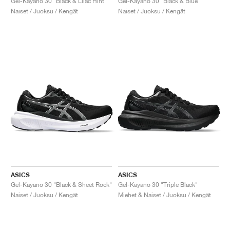
Gel-Kayano 30 "Black & Lilac Hint"
Gel-Kayano 30 "Black & Blue"
Naiset / Juoksu / Kengät
Naiset / Juoksu / Kengät
ASICS
ASICS
Gel-Kayano 30 "Black & Sheet Rock"
Gel-Kayano 30 "Triple Black"
Naiset / Juoksu / Kengät
Miehet & Naiset / Juoksu / Kengät