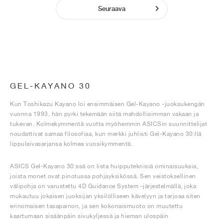
Seuraava
GEL-KAYANO 30
Kun Toshikazu Kayano loi ensimmäisen Gel-Kayano -juoksukengän
vuonna 1993, hän pyrki tekemään siitä mahdollisimman vakaan ja
tukevan. Kolmekymmentä vuotta myöhemmin ASICSin suunnittelijat
noudattivat samaa filosofiaa, kun merkki juhlisti Gel-Kayano 30:llä
lippulaivasarjansa kolmea vuosikymmentä.
ASICS Gel-Kayano 30:ssä on lista huipputeknisiä ominaisuuksia,
joista monet ovat pinotussa pohjayksikössä. Sen veistoksellinen
välipohja on varustettu 4D Guidance System -järjestelmällä, joka
mukautuu jokaisen juoksijan yksilölliseen kävelyyn ja tarjoaa siten
erinomaisen tasapainon, ja sen kokonaismuoto on muutettu
kaartumaan sisäänpäin sivukyljessä ja hieman ulospäin