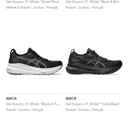
Gel-Kayano 31 (Wide) "Sheet Rock & White"
Gel-Kayano 31 (Wide) "Black & Bold Magenta"
Miehet & Naiset / Juoksu / Kengät
Naiset / Juoksu / Kengät
ASICS
ASICS
Gel-Kayano 31 (Wide) "Black & Pure Silver"
Gel-Kayano 31 (Wide) "Triple Black"
Naiset / Juoksu / Kengät
Naiset / Juoksu / Kengät