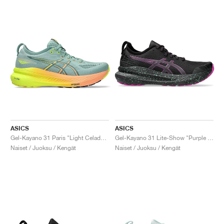
ASICS
ASICS
Gel-Kayano 31 Paris "Light Celadon & Safety Yellow"
Gel-Kayano 31 Lite-Show "Purple Spectrum"
Naiset / Juoksu / Kengät
Naiset / Juoksu / Kengät