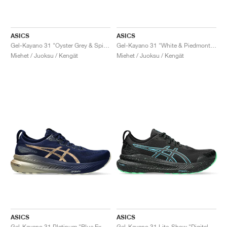
ASICS
ASICS
Gel-Kayano 31 "Oyster Grey & Spice Curry"
Gel-Kayano 31 "White & Piedmont Grey"
Miehet / Juoksu / Kengät
Miehet / Juoksu / Kengät
ASICS
ASICS
Gel-Kayano 31 Platinum "Blue Expanse & Champagne"
Gel-Kayano 31 Lite-Show "Digital Aqua"