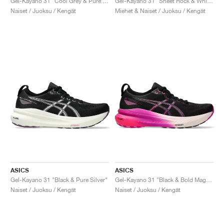
Gel-Kayano 31 "Cool Grey & Pure Silver"
Gel-Kayano 31 "Sheet Rock & White"
Naiset / Juoksu / Kengät
Miehet & Naiset / Juoksu / Kengät
ASICS
ASICS
Gel-Kayano 31 "Black & Pure Silver"
Gel-Kayano 31 "Black & Bold Magenta"
Naiset / Juoksu / Kengät
Naiset / Juoksu / Kengät