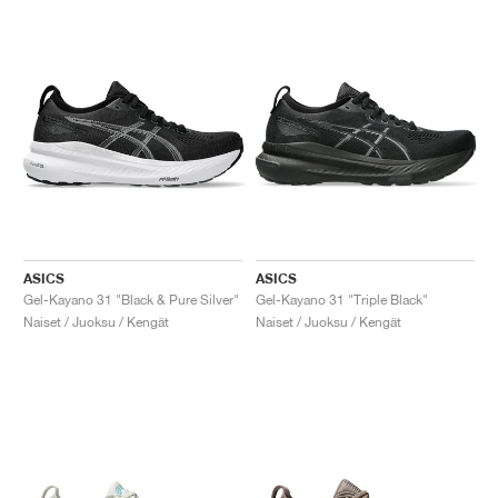
ASICS
ASICS
Gel-Kayano 31 "Black & Pure Silver"
Gel-Kayano 31 "Triple Black"
Naiset / Juoksu / Kengät
Naiset / Juoksu / Kengät