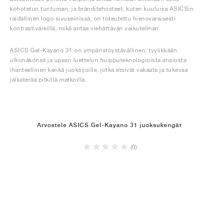
kohotetun tuntuman, ja bränditehosteet, kuten kuuluisa ASICSin
raidallinen logo sivuseinissä, on toteutettu hienovaraisesti
kontrastiväreillä, mikä antaa viehättävän vaikutelman.
ASICS Gel-Kayano 31 on ympäristöystävällinen, tyylikkään
ulkonäkönsä ja upean luettelon huipputeknologioista ansiosta
ihanteellinen kenkä juoksijoille, jotka etsivät vakaata ja tukevaa
jalkaterää pitkillä matkoilla.
Arvostele ASICS Gel-Kayano 31 juoksukengät
(0)