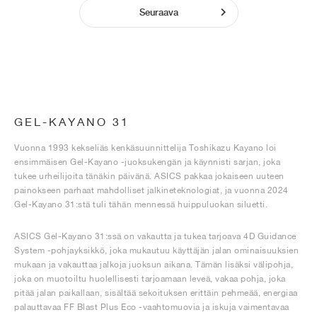
Seuraava
GEL-KAYANO 31
Vuonna 1993 kekseliäs kenkäsuunnittelija Toshikazu Kayano loi
ensimmäisen Gel-Kayano -juoksukengän ja käynnisti sarjan, joka
tukee urheilijoita tänäkin päivänä. ASICS pakkaa jokaiseen uuteen
painokseen parhaat mahdolliset jalkineteknologiat, ja vuonna 2024
Gel-Kayano 31:stä tuli tähän mennessä huippuluokan siluetti.
ASICS Gel-Kayano 31:ssä on vakautta ja tukea tarjoava 4D Guidance
System -pohjayksikkö, joka mukautuu käyttäjän jalan ominaisuuksien
mukaan ja vakauttaa jalkoja juoksun aikana. Tämän lisäksi välipohja,
joka on muotoiltu huolellisesti tarjoamaan leveä, vakaa pohja, joka
pitää jalan paikallaan, sisältää sekoituksen erittäin pehmeää, energiaa
palauttavaa FF Blast Plus Eco -vaahtomuovia ja iskuja vaimentavaa