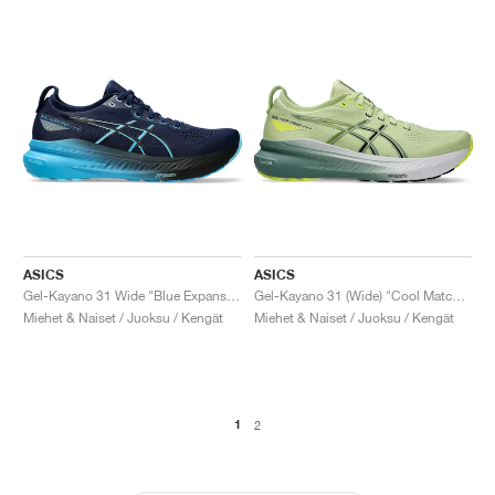
ASICS
ASICS
Gel-Kayano 31 Wide "Blue Expanse & Digital Aqua"
Gel-Kayano 31 (Wide) "Cool Matcha & Celadon"
Miehet & Naiset / Juoksu / Kengät
Miehet & Naiset / Juoksu / Kengät
1
2