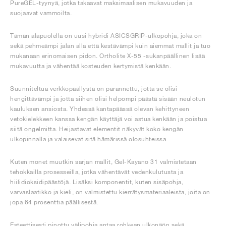
PureGEL-tyynyä, jotka takaavat maksimaalisen mukavuuden ja
suojaavat vammoilta.
Tämän alapuolella on uusi hybridi ASICSGRIP-ulkopohja, joka on
sekä pehmeämpi jalan alla että kestävämpi kuin aiemmat mallit ja tuo
mukanaan erinomaisen pidon. Ortholite X-55 -sukanpäällinen lisää
mukavuutta ja vähentää kosteuden kertymistä kenkään.
Suunniteltua verkkopäällystä on parannettu, jotta se olisi
hengittävämpi ja jotta siihen olisi helpompi päästä sisään neulotun
kauluksen ansiosta. Yhdessä kantapäässä olevan kehittyneen
vetokielekkeen kanssa kengän käyttäjä voi astua kenkään ja poistua
siitä ongelmitta. Heijastavat elementit näkyvät koko kengän
ulkopinnalla ja valaisevat sitä hämärissä olosuhteissa.
Kuten monet muutkin sarjan mallit, Gel-Kayano 31 valmistetaan
tehokkailla prosesseilla, jotka vähentävät vedenkulutusta ja
hiilidioksidipäästöjä. Lisäksi komponentit, kuten sisäpohja,
varvaslaatikko ja kieli, on valmistettu kierrätysmateriaaleista, joita on
jopa 64 prosenttia päällisestä.
Esteettisesti pinottu välipohja antaa rohkean ulkonäön sekä