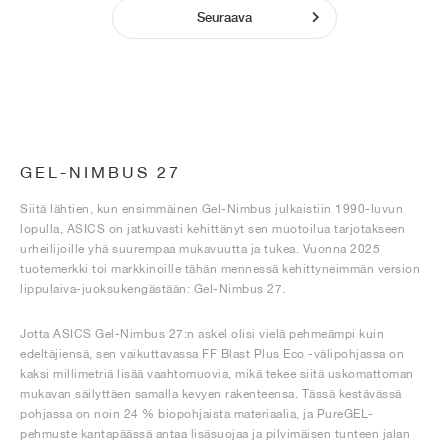
Seuraava
GEL-NIMBUS 27
Siitä lähtien, kun ensimmäinen Gel-Nimbus julkaistiin 1990-luvun
lopulla, ASICS on jatkuvasti kehittänyt sen muotoilua tarjotakseen
urheilijoille yhä suurempaa mukavuutta ja tukea. Vuonna 2025
tuotemerkki toi markkinoille tähän mennessä kehittyneimmän version
lippulaiva-juoksukengästään: Gel-Nimbus 27.
Jotta ASICS Gel-Nimbus 27:n askel olisi vielä pehmeämpi kuin
edeltäjiensä, sen vaikuttavassa FF Blast Plus Eco -välipohjassa on
kaksi millimetriä lisää vaahtomuovia, mikä tekee siitä uskomattoman
mukavan säilyttäen samalla kevyen rakenteensa. Tässä kestävässä
pohjassa on noin 24 % biopohjaista materiaalia, ja PureGEL-
pehmuste kantapäässä antaa lisäsuojaa ja pilvimäisen tunteen jalan