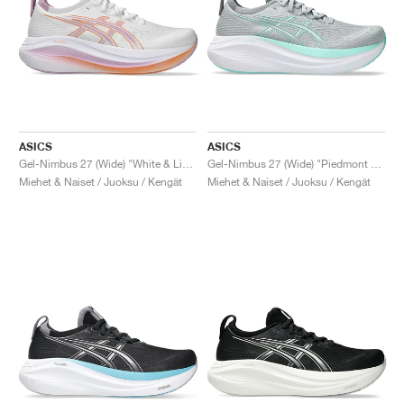
ASICS
ASICS
Gel-Nimbus 27 (Wide) "White & Light Ube"
Gel-Nimbus 27 (Wide) "Piedmont Grey & Illuminate Mint"
Miehet & Naiset / Juoksu / Kengät
Miehet & Naiset / Juoksu / Kengät