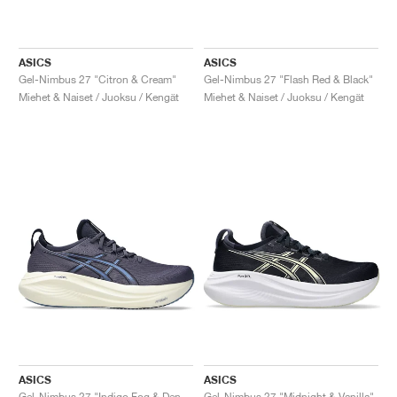
ASICS
ASICS
Gel-Nimbus 27 "Citron & Cream"
Gel-Nimbus 27 "Flash Red & Black"
Miehet & Naiset / Juoksu / Kengät
Miehet & Naiset / Juoksu / Kengät
ASICS
ASICS
Gel-Nimbus 27 "Indigo Fog & Denim Blue"
Gel-Nimbus 27 "Midnight & Vanilla"