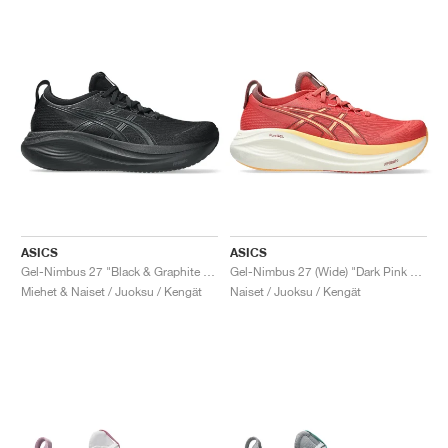
ASICS
ASICS
Gel-Nimbus 27 "Black & Graphite Grey"
Gel-Nimbus 27 (Wide) "Dark Pink Clay & Orange Glow"
Miehet & Naiset / Juoksu / Kengät
Naiset / Juoksu / Kengät