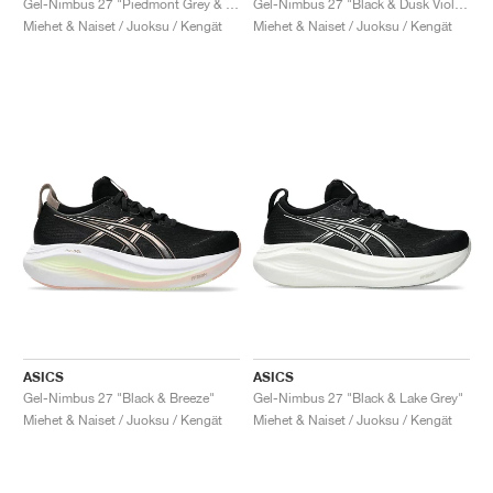
Gel-Nimbus 27 "Piedmont Grey & Illuminate Mint"
Gel-Nimbus 27 "Black & Dusk Violet"
Miehet & Naiset / Juoksu / Kengät
Miehet & Naiset / Juoksu / Kengät
ASICS
ASICS
Gel-Nimbus 27 "Black & Breeze"
Gel-Nimbus 27 "Black & Lake Grey"
Miehet & Naiset / Juoksu / Kengät
Miehet & Naiset / Juoksu / Kengät