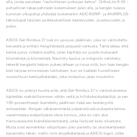
alla, jonka sanotaan "rauhoittavan juoksijan kehoa". OrthoLite X-55 -
pohjallinen takaa pehmeän kokemuksen jalan alla, ja kengän tukeva
kuminen ulkopohja yhdistää tuotemerkin ASICSGRIP- ja AHARPLUS-
teknologiat tarjoten poikkeuksellisen kestävyyden, joustavuuden ja
pidon.
ASICS Gel-Nimbus 27:ssä on upouusi päällinen, joka on valmistettu
kevyestä ja erittäin hengittävästä jacquard-verkosta. Tämä takaa, että
kenkä pysyy viileänä sisältä, joten käyttäjä voi juosta mukavasti
kilometrejä ja kilometrejä. Neulottu kaulus ja integroitu vetoketju
tekevät kengästä helpon pukea jalkaan ja riisua siitä, kun taas kengän
kieli tarjoaa erinomaisen lukituksen, kun se lisätään huolellisesti
muotoiltuun keskijalkaterään, joka mukautuu jalan muotoihin.
ASICS on pitänyt huolta siitä, että Gel-Nimbus 27:n valmistuksessa
käytetään mahdollisimman vähän vettä ja hiilidioksidipäästöjä, ja sen
100-prosenttisesti kierrätetty päällinen lisää sen kestävyyttä
entisestään. Kengän vähäisemmästä ympäristövaikutuksesta kertoo
vasemmassa sisäpohjassa oleva tunnus, joka on vain yksi
hienovaraisista brändielementeistä, jotka löytyvät koko siluetista.
Muita ovat esimerkiksi välipohjaan joko painettu tai yksinkertaisesti
kaiverrettu teksti, mallin nimi etujalkaterässä ja ASICS-logot, jotka