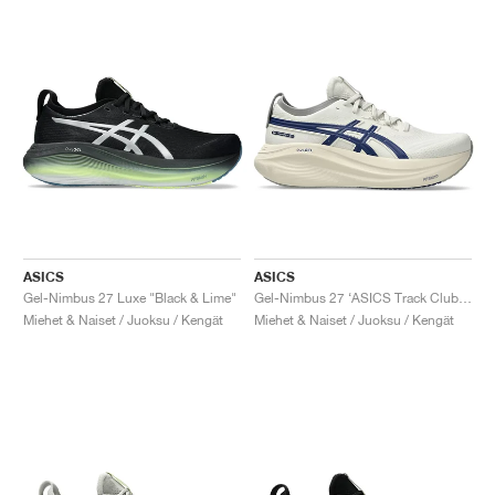
ASICS
ASICS
Gel-Nimbus 27 Luxe "Black & Lime"
Gel-Nimbus 27 ‘ASICS Track Club’ "Birch & Indigo Blue"
Miehet & Naiset / Juoksu / Kengät
Miehet & Naiset / Juoksu / Kengät