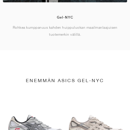
Gel-NYC
Rohkea kumppanuus kahden huippuluokan maailmanlaajuisen
tuotemerkin välillä.
ENEMMÄN ASICS GEL-NYC