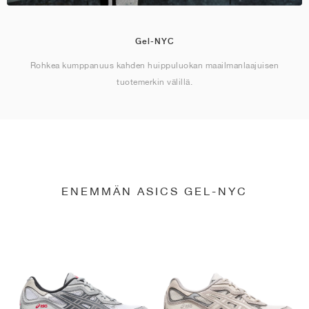
Gel-NYC
Rohkea kumppanuus kahden huippuluokan maailmanlaajuisen
tuotemerkin välillä.
ENEMMÄN ASICS GEL-NYC