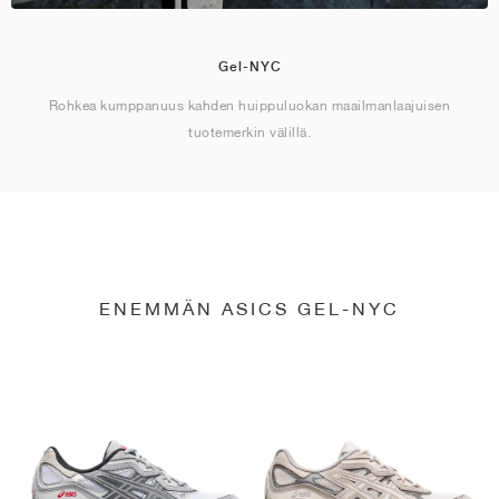
Gel-NYC
Rohkea kumppanuus kahden huippuluokan maailmanlaajuisen
tuotemerkin välillä.
ENEMMÄN ASICS GEL-NYC