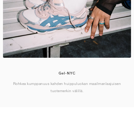
Gel-NYC
Rohkea kumppanuus kahden huippuluokan maailmanlaajuisen
tuotemerkin välillä.