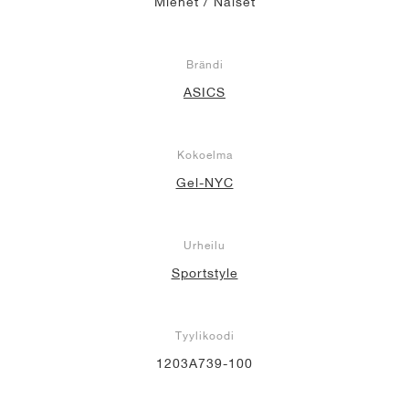
Miehet / Naiset
Brändi
ASICS
Kokoelma
Gel-NYC
Urheilu
Sportstyle
Tyylikoodi
1203A739-100