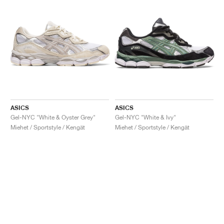
ASICS
ASICS
Gel-NYC "White & Oyster Grey"
Gel-NYC "White & Ivy"
Miehet / Sportstyle / Kengät
Miehet / Sportstyle / Kengät