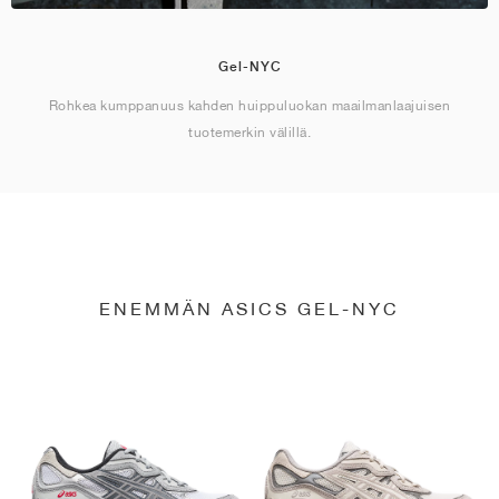
Gel-NYC
Rohkea kumppanuus kahden huippuluokan maailmanlaajuisen
tuotemerkin välillä.
ENEMMÄN ASICS GEL-NYC