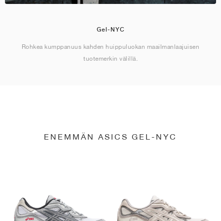
Gel-NYC
Rohkea kumppanuus kahden huippuluokan maailmanlaajuisen
tuotemerkin välillä.
ENEMMÄN ASICS GEL-NYC