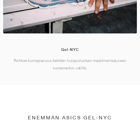
Gel-NYC
Rohkea kumppanuus kahden huippuluokan maailmanlaajuisen
tuotemerkin välillä.
ENEMMÄN ASICS GEL-NYC