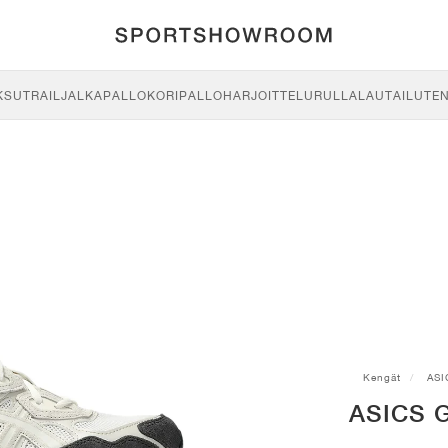
KSU
TRAIL
JALKAPALLO
KORIPALLO
HARJOITTELU
RULLALAUTAILU
TE
Kengät
ASI
ASICS G