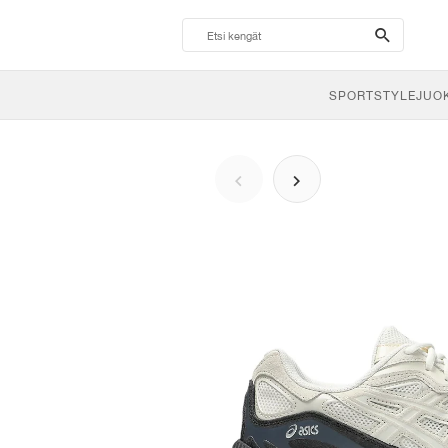
search-
btn
SPORTSTYLE
JUO