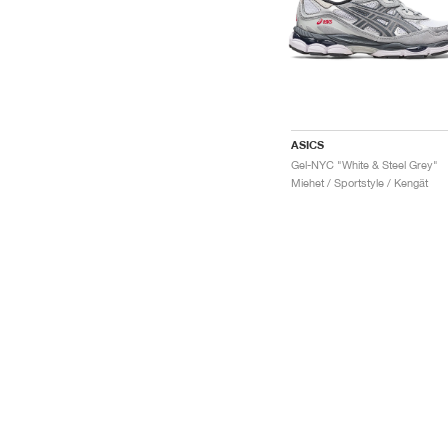
ASICS
Gel-NYC "White & Steel Grey"
Miehet / Sportstyle / Kengät