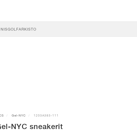
NNIS
GOLF
ARKISTO
CS
Gel-NYC
1203A383-111
el-NYC sneakerit