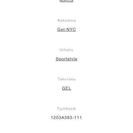
Kokoelma
Gel-NYC
Urheilu
Sportstyle
Tekniikka
GEL
Tyylikoodi
1203A383-111