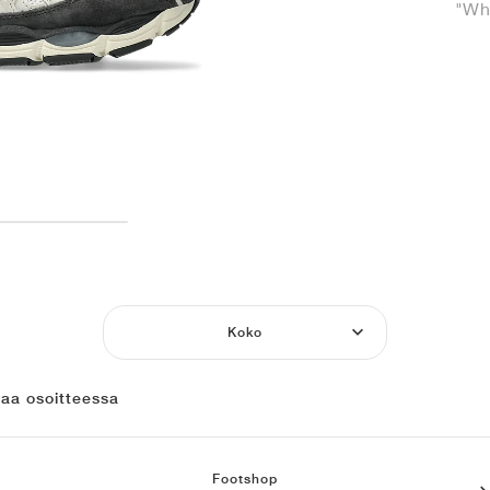
"Wh
Koko
laa osoitteessa
Footshop