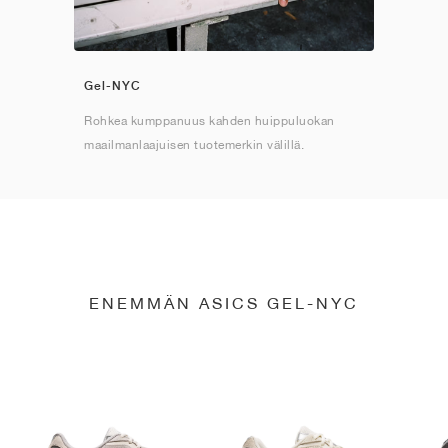
Gel-NYC
Rohkea kumppanuus kahden huippuluokan
maailmanlaajuisen tuotemerkin välillä.
ENEMMÄN ASICS GEL-NYC