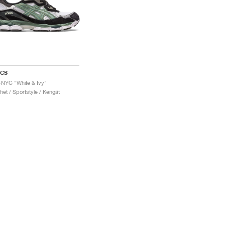
ICS
-NYC "White & Ivy"
het / Sportstyle / Kengät