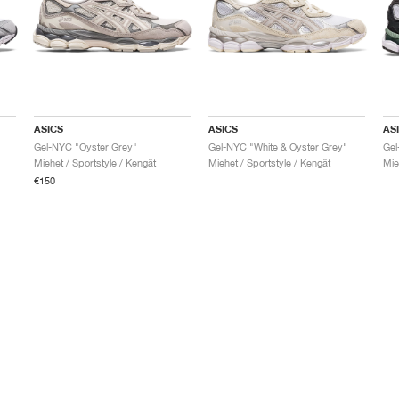
ASICS
ASICS
AS
Gel-NYC "Oyster Grey"
Gel-NYC "White & Oyster Grey"
Gel
Miehet / Sportstyle / Kengät
Miehet / Sportstyle / Kengät
Mie
€150