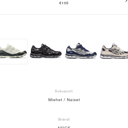
€150
Sukupuoli
Miehet / Naiset
Brändi
ASICS