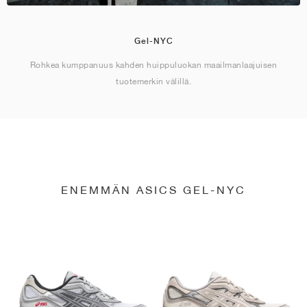
Gel-NYC
Rohkea kumppanuus kahden huippuluokan maailmanlaajuisen
tuotemerkin välillä.
ENEMMÄN ASICS GEL-NYC