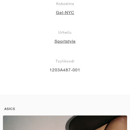
Kokoelma
Gel-NYC
Urheilu
Sportstyle
Tyylikoodi
1203A487-001
ASICS