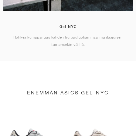
Gel-NYC
Rohkea kumppanuus kahden huippuluokan maailmanlaajuisen
tuotemerkin välillä.
ENEMMÄN ASICS GEL-NYC