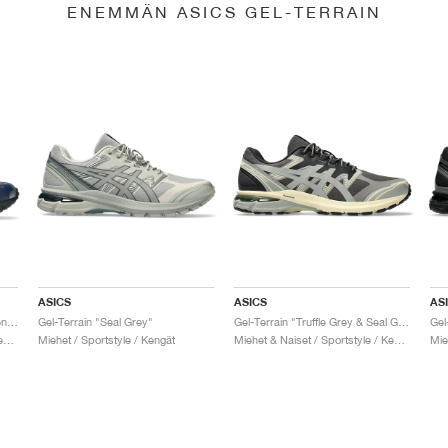
ENEMMÄN ASICS GEL-TERRAIN
ASICS
ASICS
AS
Gel-Terrain MT x Cecilie Bahnsen "Midnight & Pure Silver"
Gel-Terrain "Seal Grey"
Gel-Terrain "Truffle Grey & Seal Grey"
Gel
Miehet & Naiset / Sportstyle / Kengät
Miehet / Sportstyle / Kengät
Miehet & Naiset / Sportstyle / Kengät
Mie