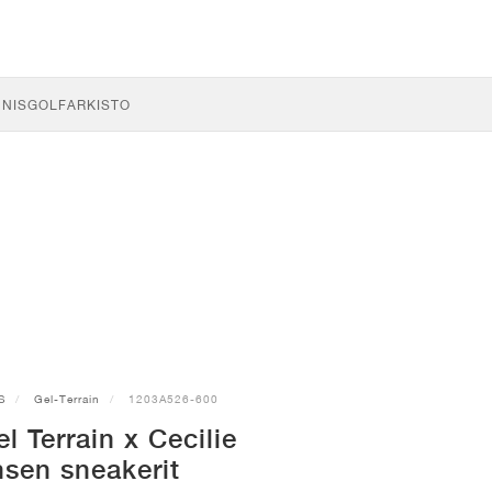
NNIS
GOLF
ARKISTO
S
Gel-Terrain
1203A526-600
 Terrain x Cecilie
sen sneakerit