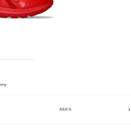
irry
ASICS