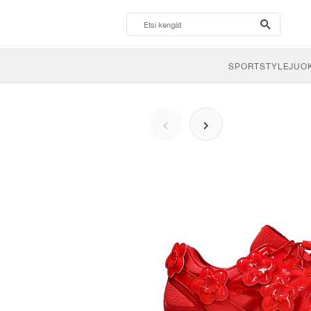
search-
btn
SPORTSTYLE
JUO