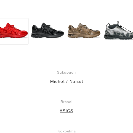
Sukupuoli
Miehet / Naiset
Brändi
ASICS
Kokoelma