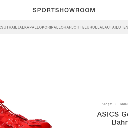
KSU
TRAIL
JALKAPALLO
KORIPALLO
HARJOITTELU
RULLALAUTAILU
TE
Kengät
ASIC
ASICS Gel
Bahn