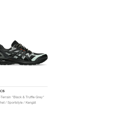
ICS
-Terrain "Black & Truffle Grey"
het / Sportstyle / Kengät