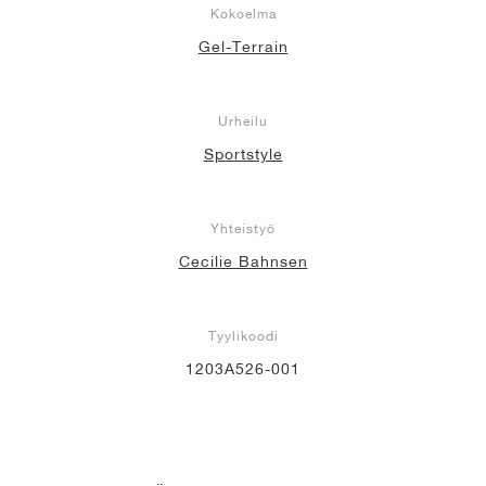
Kokoelma
Gel-Terrain
Urheilu
Sportstyle
Yhteistyö
Cecilie Bahnsen
Tyylikoodi
1203A526-001