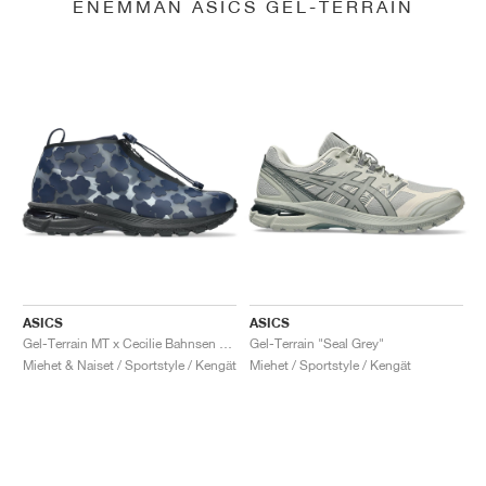
ENEMMÄN ASICS GEL-TERRAIN
ASICS
ASICS
Gel-Terrain MT x Cecilie Bahnsen "Midnight & Pure Silver"
Gel-Terrain "Seal Grey"
Miehet & Naiset / Sportstyle / Kengät
Miehet / Sportstyle / Kengät