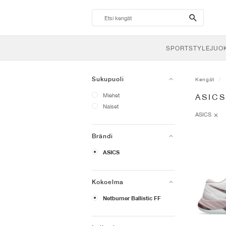
search-
btn
SPORTSTYLE
JUO
Sukupuoli
Kengät
Miehet
ASIC
Naiset
ASICS
Brändi
ASICS
Kokoelma
Netburner Ballistic FF