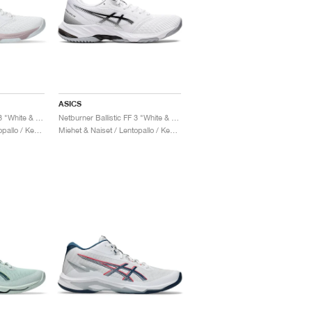
ASICS
Netburner Ballistic FF 3 "White & Watershed Rose"
Netburner Ballistic FF 3 "White & Black"
Miehet & Naiset / Lentopallo / Kengät
Miehet & Naiset / Lentopallo / Kengät