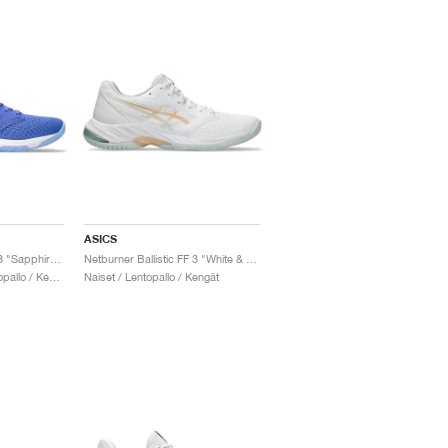
ASICS
Netburner Ballistic FF 3 "Sapphire & Cosmos"
Netburner Ballistic FF 3 "White & Champagne"
Miehet & Naiset / Lentopallo / Kengät
Naiset / Lentopallo / Kengät