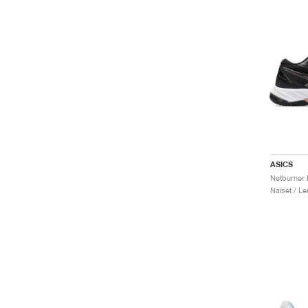
ASICS
Naiset / Le