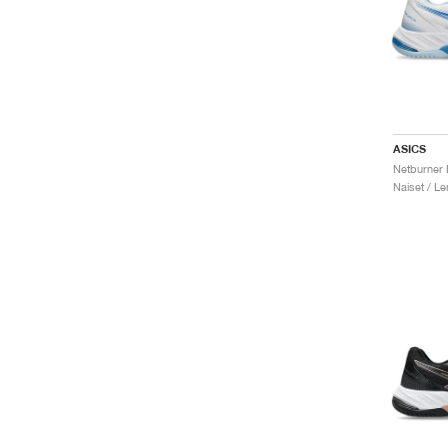
ASICS
Naiset / Le