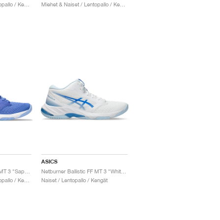
Miehet & Naiset / Lentopallo / Kengät
Miehet & Naiset / Lentopallo / Kengät
ASICS
Netburner Ballistic FF MT 3 "Sapphire & Cosmos"
Netburner Ballistic FF MT 3 "White & Blue Coast"
Miehet & Naiset / Lentopallo / Kengät
Naiset / Lentopallo / Kengät