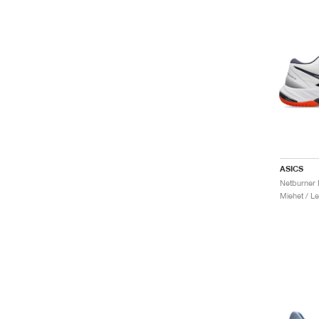
ASICS
Miehet / Le