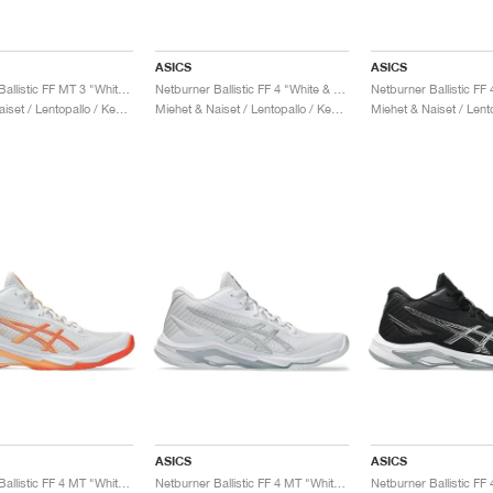
ASICS
ASICS
Netburner Ballistic FF MT 3 "White & Watershed Rose"
Netburner Ballistic FF 4 "White & Sea Glass"
Miehet & Naiset / Lentopallo / Kengät
Miehet & Naiset / Lentopallo / Kengät
ASICS
ASICS
Netburner Ballistic FF 4 MT "White & Vivid Coral"
Netburner Ballistic FF 4 MT "White & Pure Silver"