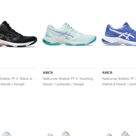
ASICS
ASICS
Netburner Ballistic FF 3 "Black & Rose Gold"
Netburner Ballistic FF 3 "Soothing Sea & Vapor"
ntopallo / Kengät
Naiset / Lentopallo / Kengät