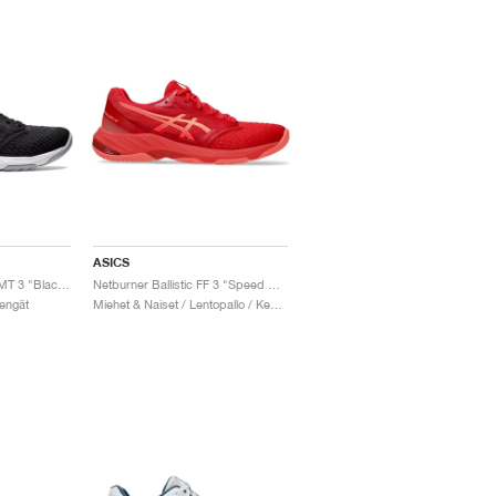
ASICS
Netburner Ballistic FF MT 3 "Black & White"
Netburner Ballistic FF 3 "Speed Red & Sun Coral"
Kengät
Miehet & Naiset / Lentopallo / Kengät