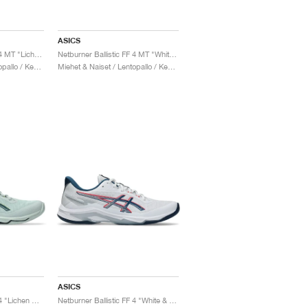
ASICS
Netburner Ballistic FF 4 MT "Lichen Rock & Tranquil Teal"
Netburner Ballistic FF 4 MT "White & Mako Blue"
Miehet & Naiset / Lentopallo / Kengät
Miehet & Naiset / Lentopallo / Kengät
ASICS
Netburner Ballistic FF 4 "Lichen Rock & Tranquil Teal"
Netburner Ballistic FF 4 "White & Mako Blue"