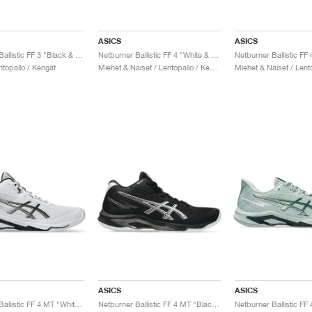
ASICS
ASICS
Netburner Ballistic FF 3 "Black & Rose Gold"
Netburner Ballistic FF 4 "White & Blue"
ntopallo / Kengät
Miehet & Naiset / Lentopallo / Kengät
ASICS
ASICS
Netburner Ballistic FF 4 MT "White & Black"
Netburner Ballistic FF 4 MT "Black & White"