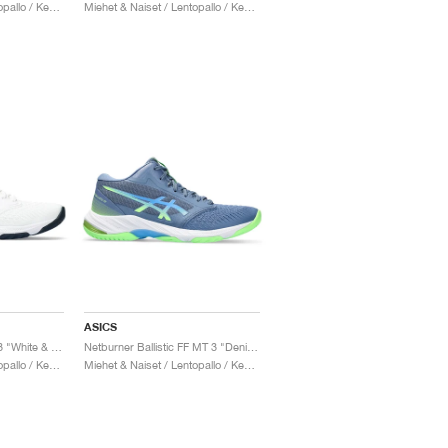
Miehet & Naiset / Lentopallo / Kengät
Miehet & Naiset / Lentopallo / Kengät
ASICS
Netburner Ballistic FF 3 "White & Pure Bronze"
Netburner Ballistic FF MT 3 "Denim Blue & Waterscape"
Miehet & Naiset / Lentopallo / Kengät
Miehet & Naiset / Lentopallo / Kengät