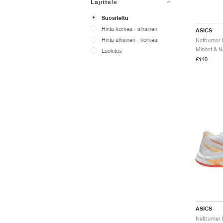
Lajittele
Suositeltu
Hinta korkea - alhainen
ASICS
Hinta alhainen - korkea
Luokitus
€140
ASICS