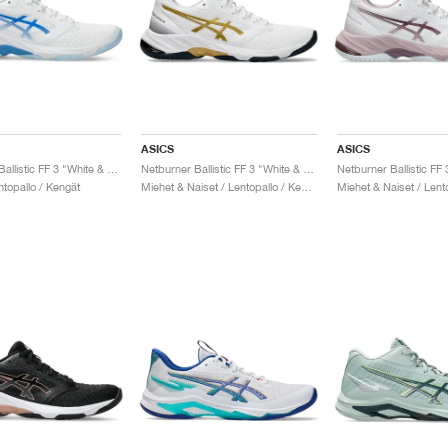
ASICS
ASICS
Netburner Ballistic FF 3 "White & Blue Coast"
Netburner Ballistic FF 3 "White & Pure Gold"
ntopallo / Kengät
Miehet & Naiset / Lentopallo / Kengät