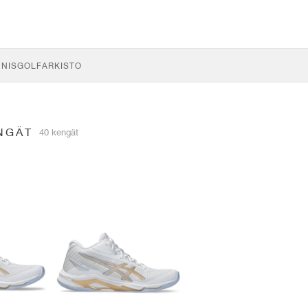
NNIS
GOLF
ARKISTO
NGÄT
40 kengät