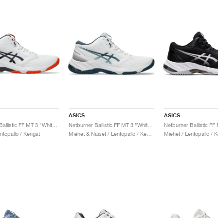
ASICS
ASICS
Netburner Ballistic FF MT 3 "White & Indigo Fog"
Netburner Ballistic FF MT 3 "White & Vintage Indigo "
ntopallo / Kengät
Miehet & Naiset / Lentopallo / Kengät
Miehet / Lentopallo / 