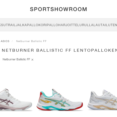
KSU
TRAIL
JALKAPALLO
KORIPALLO
HARJOITTELU
RULLALAUTAILU
TE
ASICS
Netburner Ballistic FF
S NETBURNER BALLISTIC FF LENTOPALLOKE
Netburner Ballistic FF