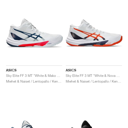
ASICS
ASICS
Sky Elite FF 3 MT "White & Mako Blue"
Sky Elite FF 3 MT "White & Nova Orange"
Miehet & Naiset / Lentopallo / Kengät
Miehet & Naiset / Lentopallo / Kengät