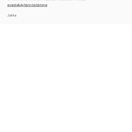
evästekäytännöstämme
.
Sitemap
Jatka
Tuotemerkit
Nike
Jordan
adidas
New Balance
ASICS
PUMA
Converse
Vans
Hoka
Salomon
On
Saucony