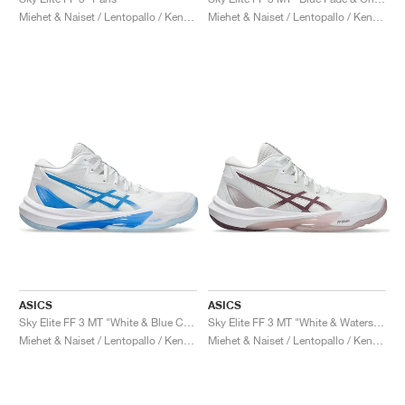
FIELD GENERAL
CRAZE
ADIRACER
MULE
471
GEL-CUMULUS 16
G.T. CUT
FORCE 58
TEKKIRA CUP
508
JORDAN
Miehet & Naiset / Lentopallo / Kengät
Miehet & Naiset / Lentopallo / Kengät
KILLSHOT 2
MOTO 2K
ITALIA
LEGACY 312
ALLERDALE
G.T. FUTURE
PS8
ALOHA SUPER
600
TOTAL 90
PHENOMENA
FORUM
JUMPMAN JACK
2000
VERTEBRAE
808
AVA ROVER
1000
HAMBURG
204L
AIR MAX 95
933
MIND
860V2
AIR RIFT
ASICS
ASICS
Sky Elite FF 3 MT "White & Blue Coast"
Sky Elite FF 3 MT "White & Watershed Rose"
Miehet & Naiset / Lentopallo / Kengät
Miehet & Naiset / Lentopallo / Kengät