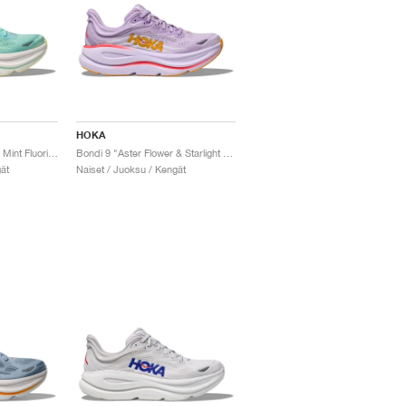
HOKA
Bondi 9 "Blue Spark & Mint Fluorite"
Bondi 9 "Aster Flower & Starlight Glow"
ät
Naiset / Juoksu / Kengät