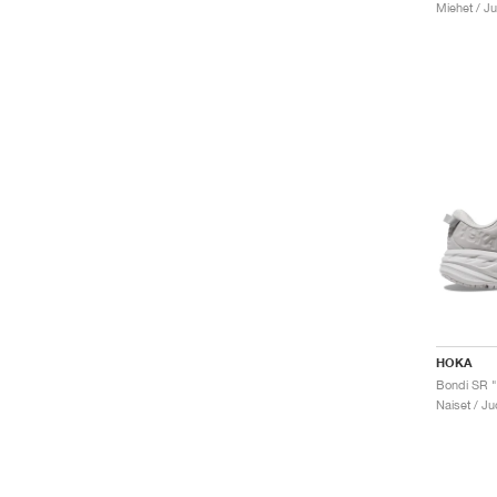
Miehet / J
HOKA
Naiset / J