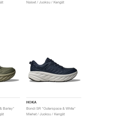
ät
Naiset / Juoksu / Kengät
HOKA
& Barley"
Bondi SR "Outerspace & White"
gät
Miehet / Juoksu / Kengät