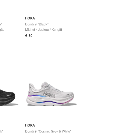
HOKA
e"
Bondi 9 "Black"
gät
Miehet / Juoksu / Kengät
€180
HOKA
ck"
Bondi 9 "Cosmic Grey & White"