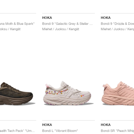
HOKA
HOKA
una Moth & Blue Spark"
Bondi 9 "Galactic Grey & Stellar Grey"
Bondi 9 "Drizzle & Do
uoksu / Kengät
Miehet / Juoksu / Kengät
Miehet / Juoksu / Ken
HOKA
HOKA
Bondi 8 ‘Stealth Tech Pack’ "Umber"
Bondi L "Vibrant Bloom"
Bondi SR "Peach Whi