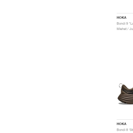
HOKA
Bondi 9 "L
Miehet / J
HOKA