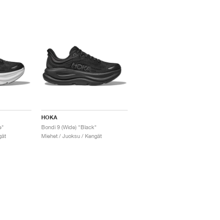
HOKA
e"
Bondi 9 (Wide) "Black"
gät
Miehet / Juoksu / Kengät