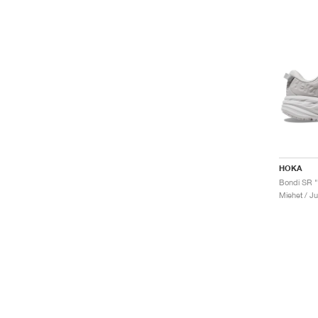
HOKA
Miehet / J