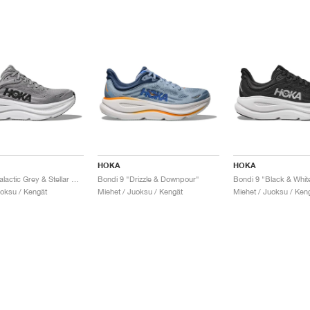
HOKA
HOKA
Bondi 9 "Galactic Grey & Stellar Grey"
Bondi 9 "Drizzle & Downpour"
Bondi 9 "Black & Whit
uoksu / Kengät
Miehet / Juoksu / Kengät
Miehet / Juoksu / Ken