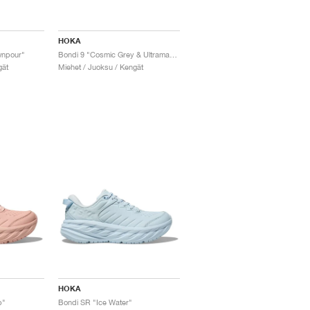
HOKA
wnpour"
Bondi 9 "Cosmic Grey & Ultramarine"
gät
Miehet / Juoksu / Kengät
HOKA
p"
Bondi SR "Ice Water"