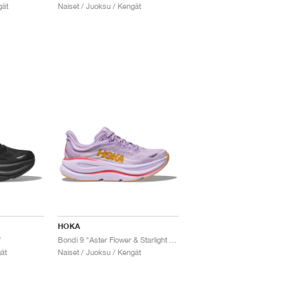
gät
Naiset / Juoksu / Kengät
HOKA
"
Bondi 9 "Aster Flower & Starlight Glow"
ät
Naiset / Juoksu / Kengät