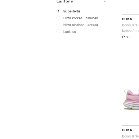
Lajittele
Suositeltu
Hinta korkea - alhainen
HOKA
Hinta alhainen - korkea
Bondi 9 "B
Naiset / J
Luokitus
€180
HOKA
Bondi 8 "Pi