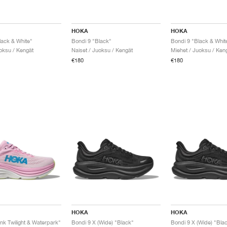
HOKA
HOKA
lack & White"
Bondi 9 "Black"
Bondi 9 "Black & Whit
uoksu / Kengät
Naiset / Juoksu / Kengät
Miehet / Juoksu / Ken
€180
€180
HOKA
HOKA
nk Twilight & Waterpark"
Bondi 9 X (Wide) "Black"
Bondi 9 X (Wide) "Bla