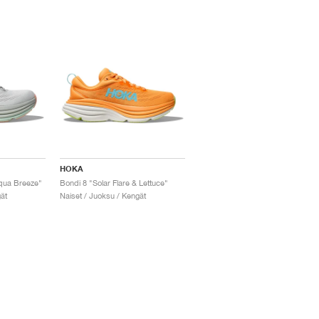
HOKA
Aqua Breeze"
Bondi 8 "Solar Flare & Lettuce"
ät
Naiset / Juoksu / Kengät