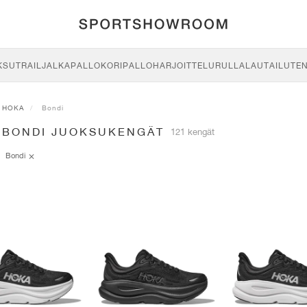
KSU
TRAIL
JALKAPALLO
KORIPALLO
HARJOITTELU
RULLALAUTAILU
TE
HOKA
Bondi
 BONDI JUOKSUKENGÄT
121 kengät
Bondi