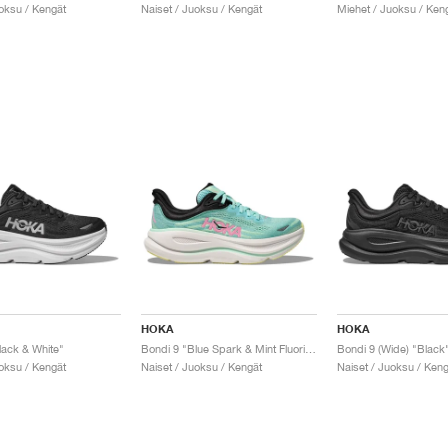
uoksu / Kengät
Naiset / Juoksu / Kengät
Miehet / Juoksu / Ken
HOKA
HOKA
lack & White"
Bondi 9 "Blue Spark & Mint Fluorite"
Bondi 9 (Wide) "Black
uoksu / Kengät
Naiset / Juoksu / Kengät
Naiset / Juoksu / Keng