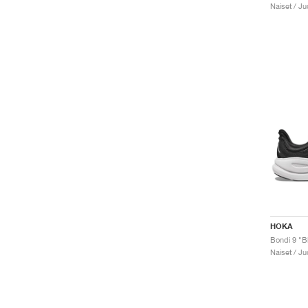
Naiset / J
HOKA
Bondi 9 "B
Naiset / J