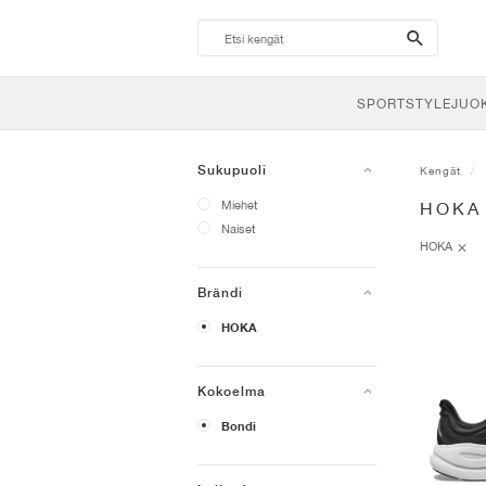
search-
btn
SPORTSTYLE
JUO
Sukupuoli
Kengät
Miehet
HOKA
Naiset
HOKA
Brändi
HOKA
Kokoelma
Bondi