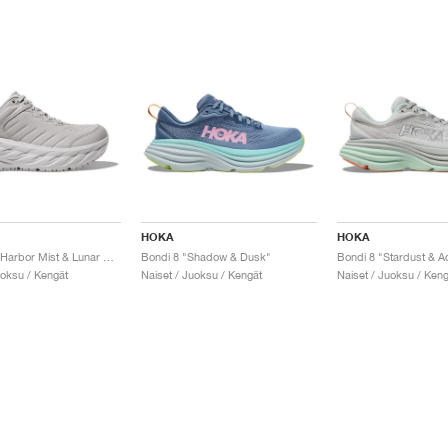
HOKA
HOKA
Bondi SR "Harbor Mist & Lunar Rock"
Bondi 8 "Shadow & Dusk"
Bondi 8 "Stardust & 
uoksu / Kengät
Naiset / Juoksu / Kengät
Naiset / Juoksu / Keng