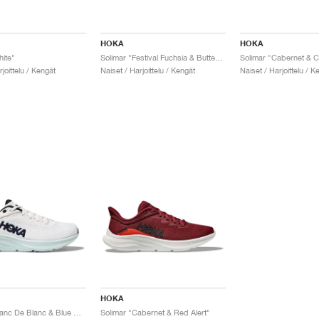
HOKA
HOKA
hite"
Solimar "Festival Fuchsia & Butterfly"
rjoittelu / Kengät
Naiset / Harjoittelu / Kengät
Naiset / Harjoittelu / K
HOKA
Solimar "Blanc De Blanc & Blue Glass"
Solimar "Cabernet & Red Alert"