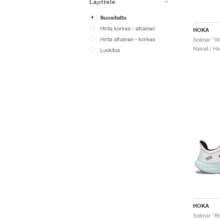
Lajittele
Suositeltu
Hinta korkea - alhainen
HOKA
Hinta alhainen - korkea
Solimar "W
Naiset / Ha
Luokitus
HOKA