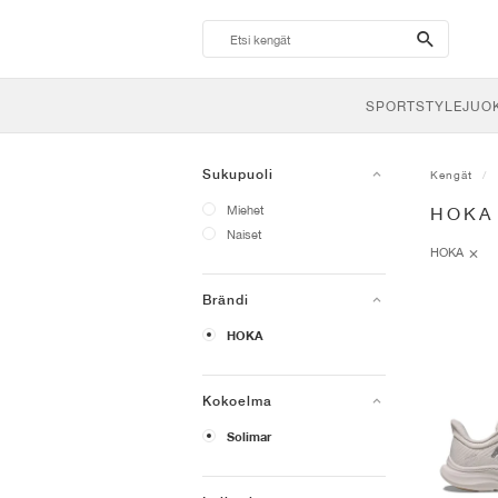
search-
btn
SPORTSTYLE
JUO
Sukupuoli
Kengät
Miehet
HOKA
Naiset
HOKA
Brändi
HOKA
Kokoelma
Solimar