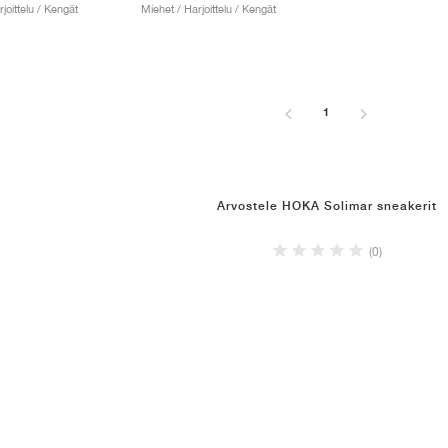
rjoittelu / Kengät
Miehet / Harjoittelu / Kengät
1
Arvostele HOKA Solimar sneakerit
(0)