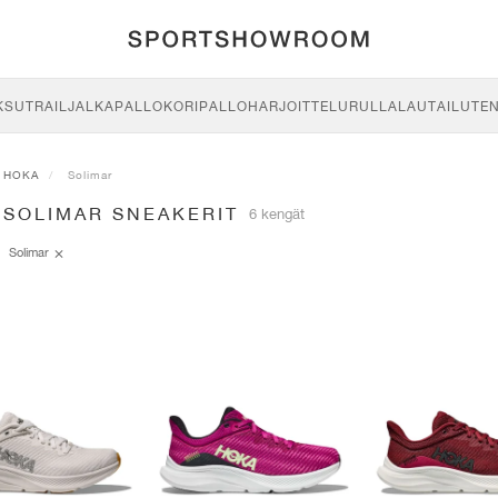
KSU
TRAIL
JALKAPALLO
KORIPALLO
HARJOITTELU
RULLALAUTAILU
TE
HOKA
Solimar
 SOLIMAR SNEAKERIT
6 kengät
Solimar