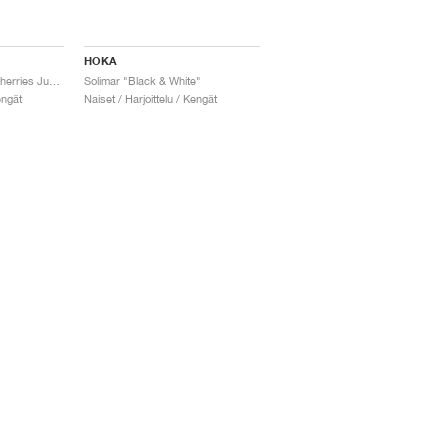
HOKA
Solimar "Cabernet & Cherries Jubilee"
Solimar "Black & White"
engät
Naiset / Harjoittelu / Kengät