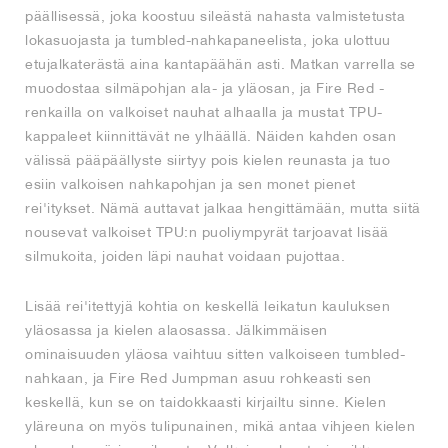
päällisessä, joka koostuu sileästä nahasta valmistetusta
lokasuojasta ja tumbled-nahkapaneelista, joka ulottuu
etujalkaterästä aina kantapäähän asti. Matkan varrella se
muodostaa silmäpohjan ala- ja yläosan, ja Fire Red -
renkailla on valkoiset nauhat alhaalla ja mustat TPU-
kappaleet kiinnittävät ne ylhäällä. Näiden kahden osan
välissä pääpäällyste siirtyy pois kielen reunasta ja tuo
esiin valkoisen nahkapohjan ja sen monet pienet
rei'itykset. Nämä auttavat jalkaa hengittämään, mutta siitä
nousevat valkoiset TPU:n puoliympyrät tarjoavat lisää
silmukoita, joiden läpi nauhat voidaan pujottaa.
Lisää rei'itettyjä kohtia on keskellä leikatun kauluksen
yläosassa ja kielen alaosassa. Jälkimmäisen
ominaisuuden yläosa vaihtuu sitten valkoiseen tumbled-
nahkaan, ja Fire Red Jumpman asuu rohkeasti sen
keskellä, kun se on taidokkaasti kirjailtu sinne. Kielen
yläreuna on myös tulipunainen, mikä antaa vihjeen kielen