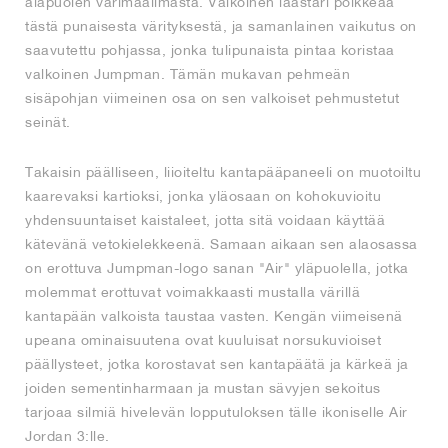
alapuolen värimaailmasta. Valkoinen laastari poikkeaa
tästä punaisesta värityksestä, ja samanlainen vaikutus on
saavutettu pohjassa, jonka tulipunaista pintaa koristaa
valkoinen Jumpman. Tämän mukavan pehmeän
sisäpohjan viimeinen osa on sen valkoiset pehmustetut
seinät.
Takaisin päälliseen, liioiteltu kantapääpaneeli on muotoiltu
kaarevaksi kartioksi, jonka yläosaan on kohokuvioitu
yhdensuuntaiset kaistaleet, jotta sitä voidaan käyttää
kätevänä vetokielekkeenä. Samaan aikaan sen alaosassa
on erottuva Jumpman-logo sanan "Air" yläpuolella, jotka
molemmat erottuvat voimakkaasti mustalla värillä
kantapään valkoista taustaa vasten. Kengän viimeisenä
upeana ominaisuutena ovat kuuluisat norsukuvioiset
päällysteet, jotka korostavat sen kantapäätä ja kärkeä ja
joiden sementinharmaan ja mustan sävyjen sekoitus
tarjoaa silmiä hivelevän lopputuloksen tälle ikoniselle Air
Jordan 3:lle.