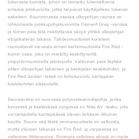
tukevasta kumista, johon on leimattu lukemattomia
erilaisia pitokuvioita, jotka tarjoavat käyttäjälleen tukevan
askeleen. Suurimmassa osassa ulkopohjan reunaa on
lohkomaista juoksupohjakuviointia Cement Grey -värissä,
ja toinen pala tätä miellyttävää sävyä ylittää ulkopohjan
etujalkaterän takana. Tähdenmuotoiset koristeet
reunustavat varvasta ennen kartiomuotoista Fire Red -
kumin osaa, joka on merkitty keskittyneillä
ympyränmuotoisilla pitolinjoilla. Valkoinen pala täyttää
sitten ulkopohjan takaosan ja keskijalan keskikohdan, ja
Fire Red Jordan -teksti on kohokuvioitu kantapään
keskikohdan alapuolelle.
Seuraavaksi on vuorossa polyuretaanivälipohja, jonka
kevyessä ja kestävässä rungossa on Nike Air -tasku, jota
voi tarkastella kantapäässä olevan kirkkaan ikkunan
kautta. Suurin osa tästä ominaisuudesta on valkoista,
mutta yläosan takaosa on Fire Red, ja varpaassa on
valkoinen tikkausviiva. Sirompia valkoisia sävyjä on myös