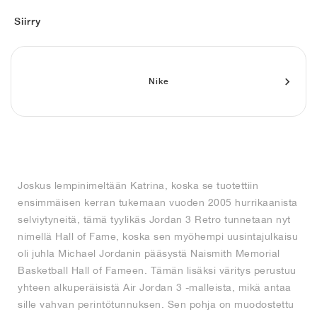
FIELD GENERAL
CRAZE
ADIRACER
MULE
471
GEL-CUMULUS 16
G.T. CUT
FORCE 58
TEKKIRA CUP
508
JORDAN
Siirry
KILLSHOT 2
MOTO 2K
ITALIA
LEGACY 312
ALLERDALE
G.T. FUTURE
PS8
ALOHA SUPER
600
TOTAL 90
PHENOMENA
FORUM
JUMPMAN JACK
2000
VERTEBRAE
808
Nike
AVA ROVER
1000
HAMBURG
204L
AIR MAX 95
933
MIND
860V2
Joskus lempinimeltään Katrina, koska se tuotettiin
AIR RIFT
ensimmäisen kerran tukemaan vuoden 2005 hurrikaanista
selviytyneitä, tämä tyylikäs Jordan 3 Retro tunnetaan nyt
nimellä Hall of Fame, koska sen myöhempi uusintajulkaisu
oli juhla Michael Jordanin pääsystä Naismith Memorial
Basketball Hall of Fameen. Tämän lisäksi väritys perustuu
yhteen alkuperäisistä Air Jordan 3 -malleista, mikä antaa
sille vahvan perintötunnuksen. Sen pohja on muodostettu