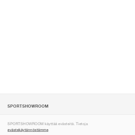
SPORTSHOWROOM
Tietoa meistä
SPORTSHOWROOM käyttää evästeitä. Tietoja
Ota yhteyttä
evästekäytännöstämme
.
Sitemap