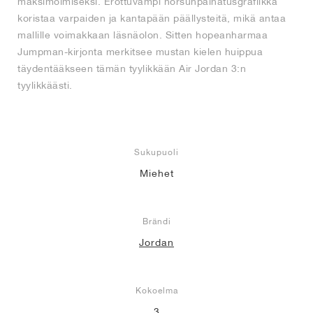
maksimoimiseksi. Erottuvampi norsunpainatusgrafiikka
koristaa varpaiden ja kantapään päällysteitä, mikä antaa
mallille voimakkaan läsnäolon. Sitten hopeanharmaa
Jumpman-kirjonta merkitsee mustan kielen huippua
täydentääkseen tämän tyylikkään Air Jordan 3:n
tyylikkäästi.
Sukupuoli
Miehet
Brändi
Jordan
Kokoelma
3