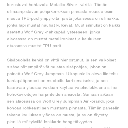
korostuvat hohtavalla Metallic Silver -värillä. Tämän
silmäänpistävän pohjakerroksen pinnasta nousee esiin
mustia TPU-puoliympyröitä, joista jokaisessa on silmukka,
jonka läpi mustat nauhat kulkevat. Muut silmukat on kaikki
asetettu Wolf Grey -nahkapäällysteeseen, jonka
alaosassa on mustat metallirenkaat ja kauluksen
etuosassa mustat TPU-parit.
Sisäpuolella kenkä on yhtä hienostunut, ja sen valkoiset
sisäseinät ympäröivät mustaa sisäpohjaa, johon on
painettu Wolf Grey Jumpman. Ulkopuolella oleva liioiteltu
kantapääpaneeli on muotoiltu kartiomaiseksi, ja sen
kaarevaa yläosaa voidaan käyttää vetokielekkeenä siihen
kohokuvioitujen harjanteiden ansiosta. Samaan aikaan
sen alaosassa on Wolf Grey Jumpman Air -brändi, joka
kohoaa rohkeasti sen mustasta pinnasta. Tämän paneelin
takana kauluksen yläosa on musta, ja se on täytetty
pienillä rei'ityksillä lenkkarin hengittävyyden