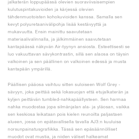
jalkaterän loppupäässä olevien suoraviivaisempien
kulutuspintakuvioiden ja kärjessä olevien
tähdenmuotoisten kohokuvioiden kanssa. Samalla sen
kevyt polyuretaanivälipohja lisää kestävyyttä ja
mukavuutta. Ensin mainittu saavutetaan
materiaalivalinnalla, ja jälkimmäinen saavutetaan
kantapäässä näkyvän Air-tyynyn ansiosta. Esteettisesti se
luo vakuuttavan sävykontrastin, sillä sen alaosa on täysin
valkoinen ja sen päällinen on valkoinen edessä ja musta
kantapään ympärillä.
Päällisen pääosa vaihtuu sitten suloiseen Wolf Grey -
sävyyn, joka peittää sekä lokasuojan että etujalkaterän ja
kyljen peittävän tumbled-nahkapäällysteen. Sen harmaa
nahka muodostaa jopa silmänjalan ala- ja yläosan, vaikka
sen keskiosa leikataan pois kielen reunoilta paljastaen
alueen, jossa on epätavallisella tavalla AJ3:n kuuluisa
norsunpainatusgrafiikka. Tässä sen epäsäännölliset
muodot ovat mustia, ja niiden väliset halkeamat