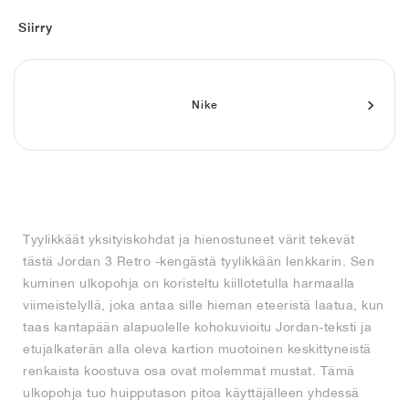
FIELD GENERAL
CRAZE
ADIRACER
MULE
471
GEL-CUMULUS 16
G.T. CUT
FORCE 58
TEKKIRA CUP
508
JORDAN
Siirry
KILLSHOT 2
MOTO 2K
ITALIA
LEGACY 312
ALLERDALE
G.T. FUTURE
PS8
ALOHA SUPER
600
TOTAL 90
PHENOMENA
FORUM
JUMPMAN JACK
2000
VERTEBRAE
808
Nike
AVA ROVER
1000
HAMBURG
204L
AIR MAX 95
933
MIND
860V2
Tyylikkäät yksityiskohdat ja hienostuneet värit tekevät
AIR RIFT
tästä Jordan 3 Retro -kengästä tyylikkään lenkkarin. Sen
kuminen ulkopohja on koristeltu kiillotetulla harmaalla
viimeistelyllä, joka antaa sille hieman eteeristä laatua, kun
taas kantapään alapuolelle kohokuvioitu Jordan-teksti ja
etujalkaterän alla oleva kartion muotoinen keskittyneistä
renkaista koostuva osa ovat molemmat mustat. Tämä
ulkopohja tuo huipputason pitoa käyttäjälleen yhdessä