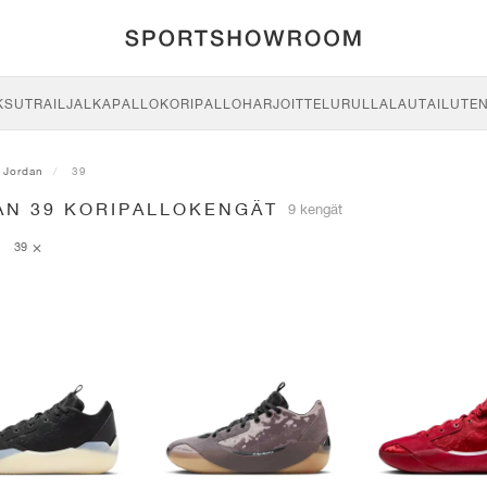
KSU
TRAIL
JALKAPALLO
KORIPALLO
HARJOITTELU
RULLALAUTAILU
TE
Jordan
39
AN 39 KORIPALLOKENGÄT
9 kengät
39