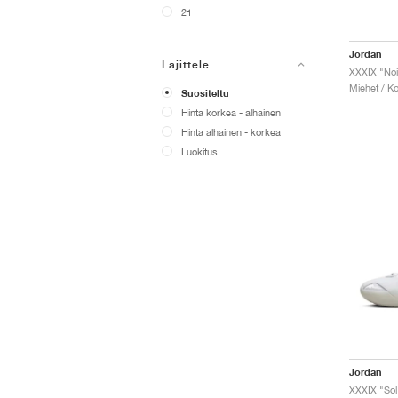
21
Jordan
Lajittele
XXXIX "Noi
Miehet / Ko
Suositeltu
Hinta korkea - alhainen
Hinta alhainen - korkea
Luokitus
Jordan
XXXIX "Sol