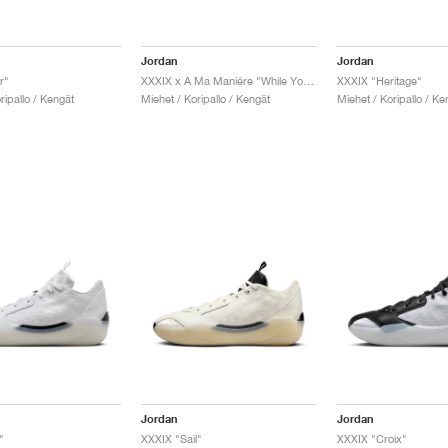
Jordan
Jordan
r"
XXXIX x A Ma Maniére "While You Were Sleeping"
XXXIX "Heritage"
ripallo / Kengät
Miehet / Koripallo / Kengät
Miehet / Koripallo / Ke
Jordan
Jordan
"
XXXIX "Sail"
XXXIX "Croix"