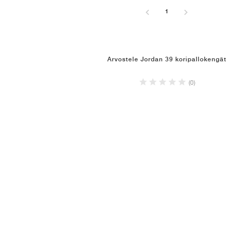
1
Arvostele Jordan 39 koripallokengät
(0)