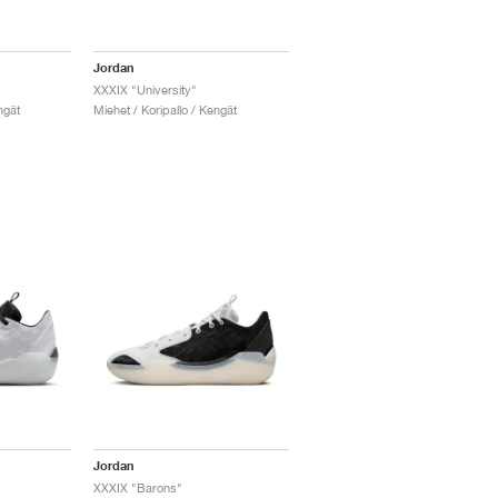
Jordan
XXXIX "University"
ngät
Miehet / Koripallo / Kengät
Jordan
XXXIX "Barons"