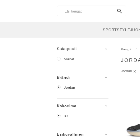
search-
btn
SPORTSTYLE
JUO
Sukupuoli
Kengät
Miehet
JORD
Jordan
Brändi
Jordan
Kokoelma
39
Esikuvallinen