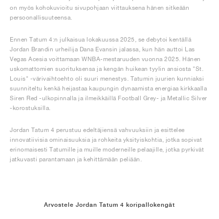
on myös kohokuvioitu sivupohjaan viittauksena hänen sitkeään
persoonallisuuteensa.
Ennen Tatum 4:n julkaisua lokakuussa 2025, se debytoi kentällä
Jordan Brandin urheilija Dana Evansin jalassa, kun hän auttoi Las
Vegas Acesia voittamaan WNBA-mestaruuden vuonna 2025. Hänen
uskomattomien suorituksensa ja kengän huikean tyylin ansiosta "St.
Louis" -värivaihtoehto oli suuri menestys. Tatumin juurien kunniaksi
suunniteltu kenkä heijastaa kaupungin dynaamista energiaa kirkkaalla
Siren Red -ulkopinnalla ja ilmeikkäillä Football Grey- ja Metallic Silver
-korostuksilla.
Jordan Tatum 4 perustuu edeltäjiensä vahvuuksiin ja esittelee
innovatiivisia ominaisuuksia ja rohkeita yksityiskohtia, jotka sopivat
erinomaisesti Tatumille ja muille moderneille pelaajille, jotka pyrkivät
jatkuvasti parantamaan ja kehittämään peliään.
Arvostele Jordan Tatum 4 koripallokengät