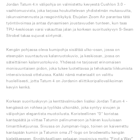
Jordan Tatum 4:n välipohja on valmistettu kevyestä Cushlon 3.0 -
vaahtomuovista, joka tarjoaa houkuttelevan yhdistelmän mukavuutta,
iskunvaimennusta ja reagointikykyä. Etujalan Zoom Air parantaa tätä
työntövoimaa ja antaa dynaamisen joustavuuden tunteen, kun taas
TPU-keskiosan varsi vakauttaa jalan ja korkean suorituskyvyn S-Seam
Strobel takaa sujuvat siirtymät.
Kengän pohjassa oleva kumipohja sisältää ulko-osan, jossa on
eteenpäin suuntautuva kalanruotokuvio, ja keskiosan, jossa on
säteittäinen kalanruotokuvio. Yhdessä ne tarjoavat erinomaisen
monisuuntaisen pidon, joka tukee luotettavaa ja tehokasta liikkumista
intensiivisissä otteluissa. Kaikki nämä materiaalit on valittu
huolellisesti, jotta Tatum 4 on Jordanin eliittikoripallovalikoiman
kevyin kenkä.
Korkean suorituskyvyn ja kenttävalmiuden lisäksi Jordan Tatum 4 -
kengässä on rohkea ja tyylikäs ulkonäkö, joka syntyy sivujen ja
välipohjan elegantista muotoilusta. Koristeellinen "0" koristaa
kantapäätä ja viittaa Tatumin pelinumeroon ja hänen kuuluisaan
timanttiketjuunsa. Sivussa on Jumpman-logo, toinen on kaiverrettu
kantapään kumiin ja Tatumin oma JT-logo on brodeerattu kengän
kielekkeeseen. Ennätyksellisen pelaajan inspiroiva motto ”Find a Way”