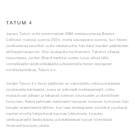
TATUM 4
Jayson Tatum voitti ensimmäisen NBA-mestaruutensa Boston
Celticsin riveissä vuonna 2024, mutta seuraavana vuonna, kun hänen
joukkueensa tavoitteli uutta mestaruutta, hän kärsi kauden päättäneen
akillesjännevaurion. Viisi kuukautta myöhemmin, Tatumin ollessa
toipumassa, Jordan Brand merkitsi uuden luvun alkua tälle
voimakkaalle laitahyökkääjälle julkaisemalla hänen seuraavan
nimikkokenkänsä, Tatum 4:n.
Jordan Tatum 4:n kevyt päällinen on valmistettu nelisuuntaisesta
joustavasta kankaasta, jossa on pehmeät mokkapaneelit, jotka
mukautuvat jalkaan ja takaavat tukevan istuvuuden ja yksilöllisen
tuntuman. Nämä pehmeät materiaalit tarjoavat mukavan tuntuman heti
kengän avaamisesta lähtien, kun taas strategisesti sijoitetut joustavat
nauhat sivuilla helpottavat sujuvaa liikkumista. Lopuksi,
verkkopaneelit keskijalassa ja kielekkeessä tuovat viilentävää
ilmanvaihtoa koko jalalle.