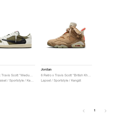
Jordan
1 Low OG x Travis Scott "Medium Olive"
6 Retro x Travis Scott "British Khaki"
Miehet & Naiset / Sportstyle / Kengät
Lapset / Sportstyle / Kengät
1