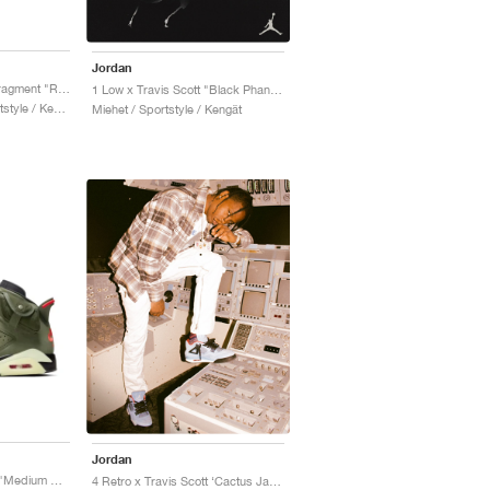
Jordan
1 Low Travis Scott x Fragment "Royal Blue"
1 Low x Travis Scott "Black Phantom"
Miehet & Naiset / Sportstyle / Kengät
Miehet / Sportstyle / Kengät
Jordan
6 Retro x Travis Scott "Medium Olive"
4 Retro x Travis Scott ‘Cactus Jack’ "University Blue"