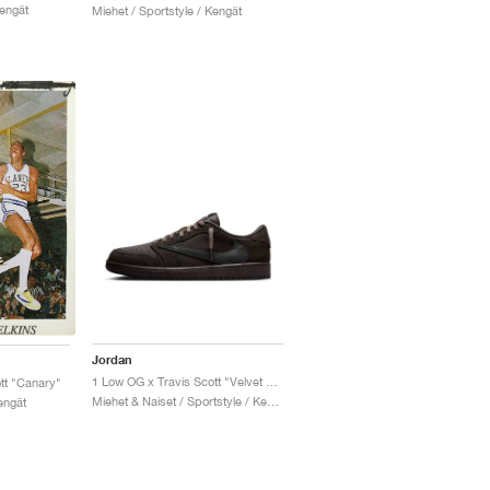
Kengät
Miehet / Sportstyle / Kengät
Jordan
1 Low OG x Travis Scott "Velvet Brown & Dark Mocha"
tt "Canary"
Miehet & Naiset / Sportstyle / Kengät
engät