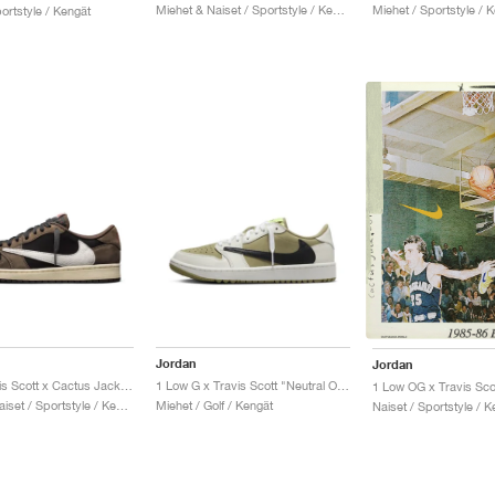
Miehet & Naiset / Sportstyle / Kengät
Miehet / Sportstyle / 
ortstyle / Kengät
Jordan
Jordan
1 Low Travis Scott x Cactus Jack "Mocha"
1 Low G x Travis Scott "Neutral Olive"
1 Low OG x Travis Sco
Miehet & Naiset / Sportstyle / Kengät
Miehet / Golf / Kengät
Naiset / Sportstyle / K