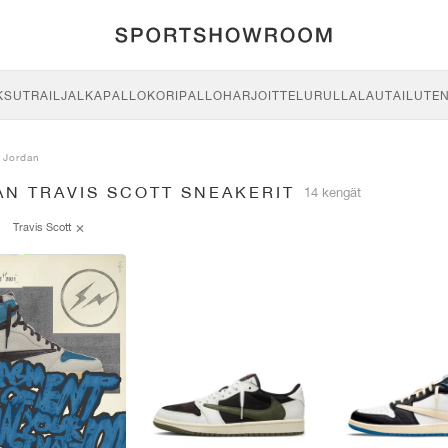
KSU
TRAIL
JALKAPALLO
KORIPALLO
HARJOITTELU
RULLALAUTAILU
TE
Jordan
AN TRAVIS SCOTT SNEAKERIT
14 kengät
Travis Scott