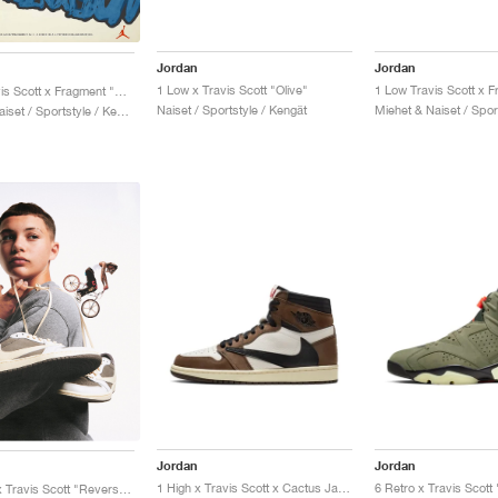
Jordan
Jordan
1 Low x Travis Scott "Olive"
1 High Travis Scott x Fragment "Military Blue"
Naiset / Sportstyle / Kengät
Miehet & Naiset / Sportstyle / Kengät
Jordan
Jordan
1 High x Travis Scott x Cactus Jack "Mocha"
1 Low OG x Travis Scott "Reverse Mocha"