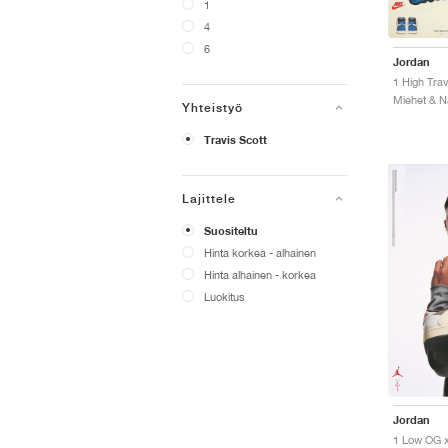
1
4
6
Jordan
Yhteistyö
Travis Scott
Lajittele
Suositeltu
Hinta korkea - alhainen
Hinta alhainen - korkea
Luokitus
Jordan