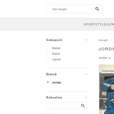
search-
btn
SPORTSTYLE
JUO
Sukupuoli
Kengät
Miehet
JORD
Naiset
Jordan
Lapset
Brändi
Jordan
Kokoelma
Search