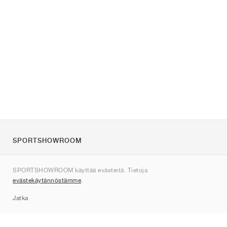
SPORTSHOWROOM
Tietoa meistä
SPORTSHOWROOM käyttää evästeitä. Tietoja
Ota yhteyttä
evästekäytännöstämme
.
Sitemap
Jatka
Tuotemerkit