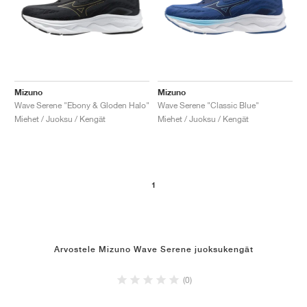
Mizuno
Mizuno
Wave Serene "Ebony & Gloden Halo"
Wave Serene "Classic Blue"
Miehet / Juoksu / Kengät
Miehet / Juoksu / Kengät
1
Arvostele Mizuno Wave Serene juoksukengät
(0)