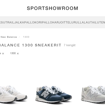
KSU
TRAIL
JALKAPALLO
KORIPALLO
HARJOITTELU
RULLALAUTAILU
TE
New Balance
1300
BALANCE 1300 SNEAKERIT
7 kengät
ce
1300