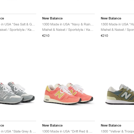
nce
New Balance
New Balance
1300 Made in USA "Sea Salt & Grey Matter"
1300 Made in USA "Navy & Raincloud"
1300 Made in USA "Ha
Miehet & Naiset / Sportstyle / Kengät
Miehet & Naiset / Sportstyle / Kengät
€210
€210
nce
New Balance
New Balance
1300 Made in USA "Slate Grey & Permafrost"
1300 Made in USA "Drift Red & Hay"
1300 "Vetiver & Troop