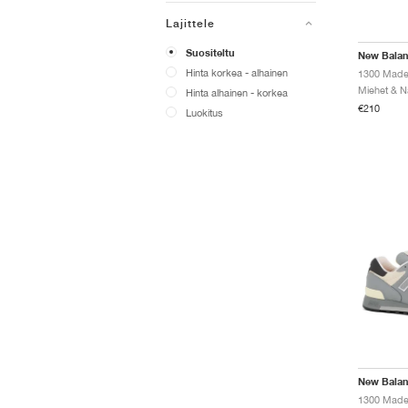
Lajittele
Suositeltu
New Bala
Hinta korkea - alhainen
Hinta alhainen - korkea
€210
Luokitus
New Bala