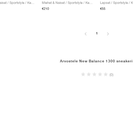
Miehet & Naiset / Sportstyle / Kengät
Miehet & Naiset / Sportstyle / Kengät
Lapset / Sportstyle / 
€210
€55
1
Arvostele New Balance 1300 sneakeri
(0)