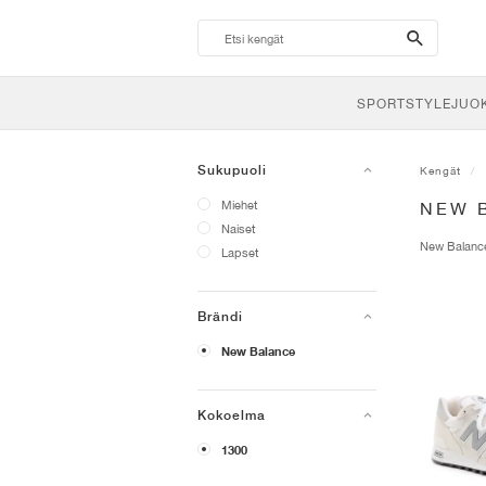
search-
btn
SPORTSTYLE
JUO
Sukupuoli
Kengät
Miehet
NEW 
Naiset
New Balan
Lapset
Brändi
New Balance
Kokoelma
1300