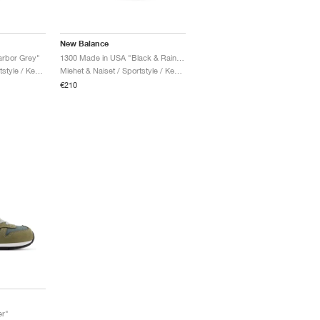
New Balance
rbor Grey"
1300 Made in USA "Black & Raincloud"
Miehet & Naiset / Sportstyle / Kengät
Miehet & Naiset / Sportstyle / Kengät
€210
er"